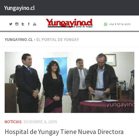
Yungayino.cl
Saltar al contenido
YUNGAYINO.CL
• EL PORTAL DE YUNGAY
NOTICIAS
DICIEMBRE 4, 2009
Hospital de Yungay Tiene Nueva Directora