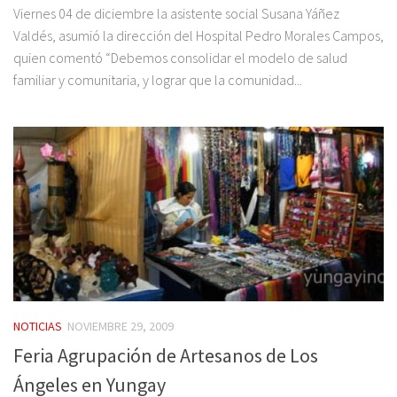
Viernes 04 de diciembre la asistente social Susana Yáñez
Valdés, asumió la dirección del Hospital Pedro Morales Campos,
quien comentó “Debemos consolidar el modelo de salud
familiar y comunitaria, y lograr que la comunidad...
NOTICIAS
NOVIEMBRE 29, 2009
Feria Agrupación de Artesanos de Los
Ángeles en Yungay