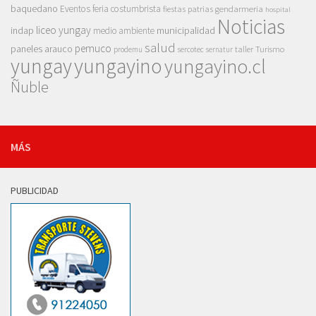
baquedano
Eventos
feria costumbrista
gendarmeria
fiestas patrias
hospital
Noticias
liceo yungay
indap
municipalidad
medio ambiente
salud
pemuco
paneles arauco
taller
Turismo
prodemu
sercotec
sernatur
yungay
yungayino
yungayino.cl
Ñuble
MÁS
PUBLICIDAD