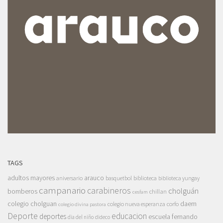
TAGS
adultos mayores
arauco
aniversario
basquetbol
biblioteca
biblioteca yungay
campanario
carabineros
cholguán
bomberos
chillan
cesfam
colegio cholguan
daem
colegio nueva esperanza
corfo
colegio divina pastora
Deporte
educacion
deportes
escuela fernando
dia del niño
dideco