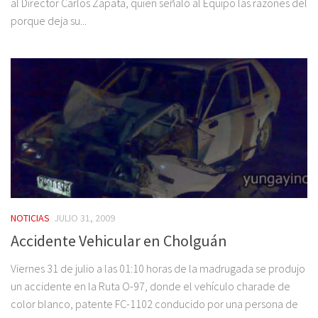
al Director Carlos Zapata, quien señaló al Equipo las razones del
porque deja su...
NOTICIAS
JULIO 31, 2009
Accidente Vehicular en Cholguán
Viernes 31 de julio a las 01:10 horas de la madrugada se produjo
un accidente en la Ruta O-97, donde el vehículo charade de
color blanco, patente FC-1102 conducido por una persona de