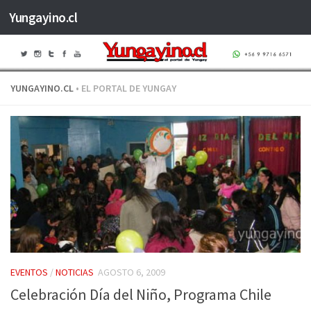
Yungayino.cl
Saltar al contenido
YUNGAYINO.CL
• EL PORTAL DE YUNGAY
EVENTOS
/
NOTICIAS
AGOSTO 6, 2009
Celebración Día del Niño, Programa Chile