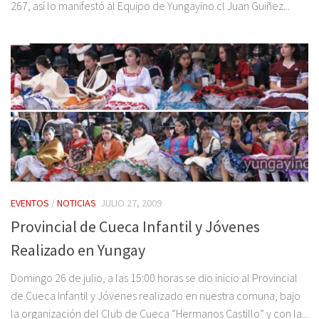
267, así lo manifestó al Equipo de Yungayino.cl Juan Guiñez...
EVENTOS
/
NOTICIAS
JULIO 27, 2009
Provincial de Cueca Infantil y Jóvenes
Realizado en Yungay
Domingo 26 de julio, a las 15:00 horas se dio inicio al Provincial
de Cueca Infantil y Jóvenes realizado en nuestra comuna, bajo
la organización del Club de Cueca “Hermanos Castillo” y con la...