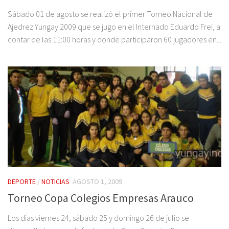
Sábado 01 de agosto se realizó el primer Torneo Nacional de
Ajedrez Yungay 2009 que se jugo en el Internado Eduardo Frei, a
contar de las 11:00 horas y donde participaron 60 jugadores en...
DEPORTE
/
NOTICIAS
AGOSTO 1, 2009
Torneo Copa Colegios Empresas Arauco
Los días viernes 24, sábado 25 y domingo 26 de julio se