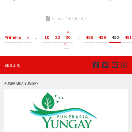
Página 490 de 507
«
Primera
«
...
10
20
30
...
488
489
490
491
»
SEGUIR:
FUNERARIA YUNGAY