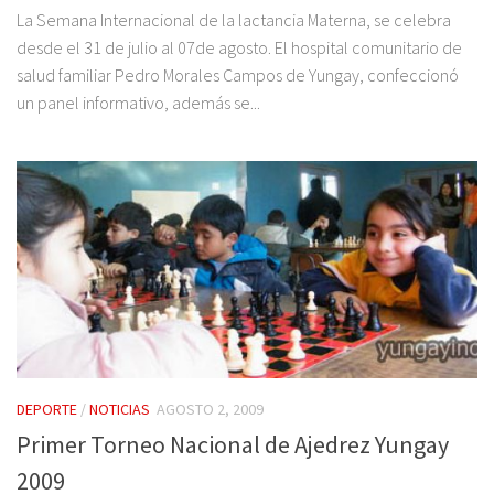
La Semana Internacional de la lactancia Materna, se celebra
desde el 31 de julio al 07de agosto. El hospital comunitario de
salud familiar Pedro Morales Campos de Yungay, confeccionó
un panel informativo, además se...
DEPORTE
/
NOTICIAS
AGOSTO 2, 2009
Primer Torneo Nacional de Ajedrez Yungay
2009