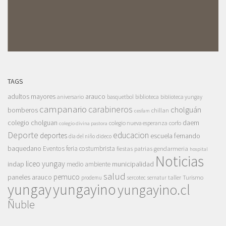
TAGS
adultos mayores
arauco
aniversario
basquetbol
biblioteca
biblioteca yungay
campanario
carabineros
cholguán
bomberos
chillan
cesfam
colegio cholguan
daem
colegio nueva esperanza
corfo
colegio divina pastora
Deporte
educacion
deportes
escuela fernando
dia del niño
dideco
baquedano
Eventos
feria costumbrista
gendarmeria
fiestas patrias
hospital
Noticias
liceo yungay
indap
municipalidad
medio ambiente
salud
pemuco
paneles arauco
taller
Turismo
prodemu
sercotec
sernatur
yungay
yungayino
yungayino.cl
Ñuble