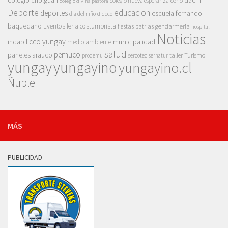
colegio cholguan
daem
colegio nueva esperanza
corfo
colegio divina pastora
Deporte
educacion
deportes
escuela fernando
dia del niño
dideco
baquedano
Eventos
feria costumbrista
gendarmeria
fiestas patrias
hospital
Noticias
liceo yungay
indap
municipalidad
medio ambiente
salud
pemuco
paneles arauco
taller
Turismo
prodemu
sercotec
sernatur
yungay
yungayino
yungayino.cl
Ñuble
MÁS
PUBLICIDAD