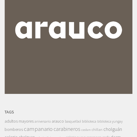
TAGS
adultos mayores
arauco
aniversario
basquetbol
biblioteca
biblioteca yungay
campanario
carabineros
cholguán
bomberos
chillan
cesfam