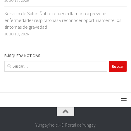
JULIO 17, 2026
Servicio de Salud Ñuble refuerza llamado a prevenir
enfermedades respiratorias y reconocer oportunamente los
síntomas de gravedad
JULIO 13, 2026
BÚSQUEDA NOTICIAS
Buscar:
Yungayino.cl - El Portal de Yungay