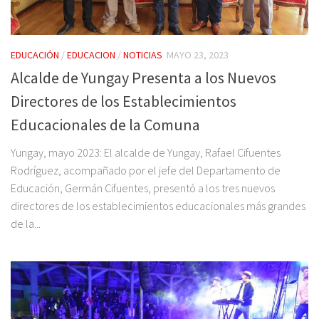
EDUCACIÓN
/
EDUCACION
/
NOTICIAS
MAYO 23, 2023
Alcalde de Yungay Presenta a los Nuevos
Directores de los Establecimientos
Educacionales de la Comuna
Yungay, mayo 2023: El alcalde de Yungay, Rafael Cifuentes
Rodríguez, acompañado por el jefe del Departamento de
Educación, Germán Cifuentes, presentó a los tres nuevos
directores de los establecimientos educacionales más grandes
de la...