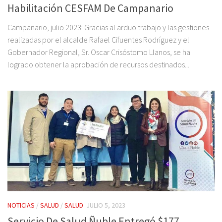
Habilitación CESFAM De Campanario
Campanario, julio 2023: Gracias al arduo trabajo y las gestiones
realizadas por el alcalde Rafael Cifuentes Rodríguez y el
Gobernador Regional, Sr. Oscar Crisóstomo Llanos, se ha
logrado obtener la aprobación de recursos destinados...
NOTICIAS
/
SALUD
/
SALUD
JULIO 5, 2023
Servicio De Salud Ñuble Entregó $177