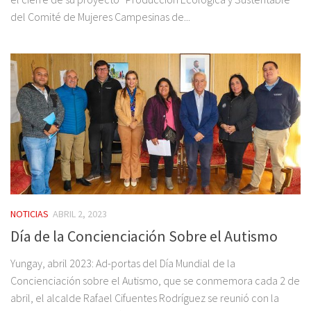
del Comité de Mujeres Campesinas de...
NOTICIAS
ABRIL 2, 2023
Día de la Concienciación Sobre el Autismo
Yungay, abril 2023: Ad-portas del Día Mundial de la
Concienciación sobre el Autismo, que se conmemora cada 2 de
abril, el alcalde Rafael Cifuentes Rodríguez se reunió con la