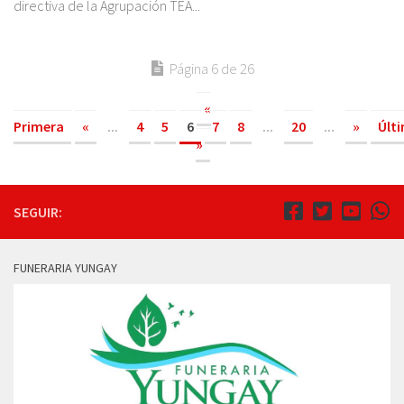
directiva de la Agrupación TEA...
Página 6 de 26
«
Primera
«
...
4
5
6
7
8
...
20
...
»
Últ
»
SEGUIR:
FUNERARIA YUNGAY