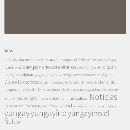
TAGS
adultos mayores
arauco
aniversario
basquetbol
biblioteca
biblioteca yungay
campanario
carabineros
cholguán
bomberos
chillan
cesfam
colegio cholguan
daem
colegio nueva esperanza
corfo
colegio divina pastora
Deporte
educacion
deportes
escuela fernando
dia del niño
dideco
baquedano
Eventos
feria costumbrista
gendarmeria
fiestas patrias
hospital
Noticias
liceo yungay
indap
municipalidad
medio ambiente
salud
pemuco
paneles arauco
taller
Turismo
prodemu
sercotec
sernatur
yungay
yungayino
yungayino.cl
Ñuble