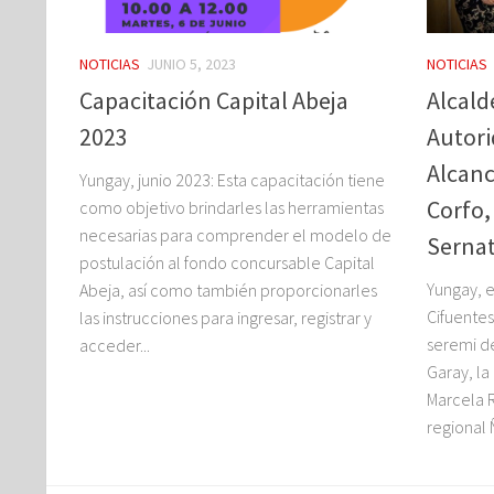
NOTICIAS
JUNIO 5, 2023
NOTICIAS
Capacitación Capital Abeja
Alcald
2023
Autori
Alcanc
Yungay, junio 2023: Esta capacitación tiene
Corfo,
como objetivo brindarles las herramientas
necesarias para comprender el modelo de
Serna
postulación al fondo concursable Capital
Yungay, e
Abeja, así como también proporcionarles
Cifuentes
las instrucciones para ingresar, registrar y
seremi de
acceder...
Garay, la
Marcela R
regional 