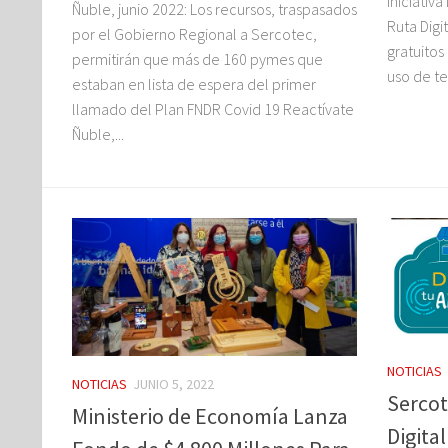
iniciativ
Ñuble, junio 2022: Los recursos, traspasados
Ruta Digi
por el Gobierno Regional a Sercotec,
gratuitos
permitirán que más de 160 pymes que
uso de te
estaban en lista de espera del primer
llamado del Plan FNDR Covid 19 Reactívate
Ñuble,...
NOTICIAS
NOTICIAS
JUNIO 5, 2022
Serco
Ministerio de Economía Lanza
Digita