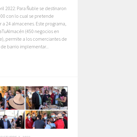
ril 2022: Para Ñuble se destinaron
00 con lo cual se pretende
ar a 24 almacenes. Este programa,
izaTuAlmacén (450 negocios en
e), permite a los comerciantes de
de barrio implementar...