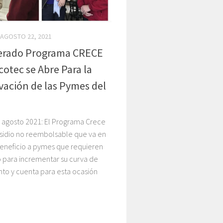
AGOSTO 22, 2021
perado Programa CRECE
cotec se Abre Para la
vación de las Pymes del
, agosto 2021: El Programa Crece
bsidio no reembolsable que va en
beneficio a pymes que requieren
 para incrementar su curva de
to y cuenta para esta ocasión