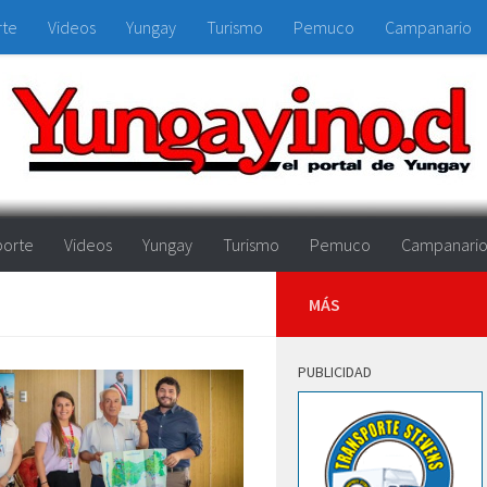
rte
Videos
Yungay
Turismo
Pemuco
Campanario
orte
Videos
Yungay
Turismo
Pemuco
Campanari
MÁS
PUBLICIDAD