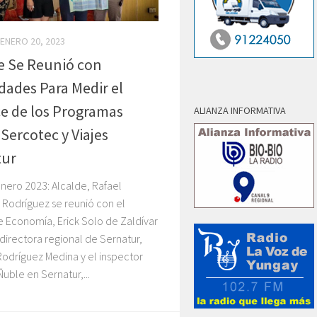
ENERO 20, 2023
e Se Reunió con
dades Para Medir el
e de los Programas
ALIANZA INFORMATIVA
 Sercotec y Viajes
tur
nero 2023: Alcalde, Rafael
 Rodríguez se reunió con el
 Economía, Erick Solo de Zaldívar
 directora regional de Sernatur,
odríguez Medina y el inspector
Ñuble en Sernatur,...