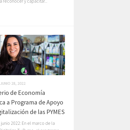
 reconocer y capacitar...
JUNIO 28, 2022
erio de Economía
ca a Programa de Apoyo
igitalización de las PYMES
 junio 2022: En el marco de la