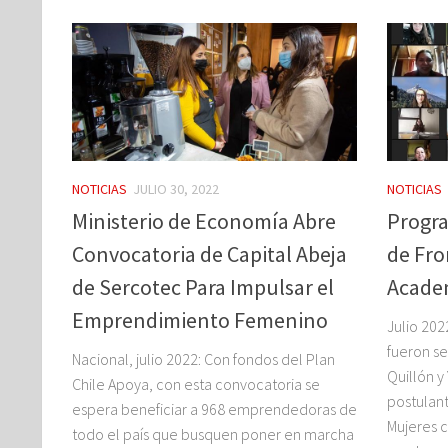
NOTICIAS
JULIO 30, 2022
NOTICIAS
Ministerio de Economía Abre
Progra
Convocatoria de Capital Abeja
de Fro
de Sercotec Para Impulsar el
Acade
Emprendimiento Femenino
Julio 2022
fueron s
Nacional, julio 2022: Con fondos del Plan
Quillón 
Chile Apoya, con esta convocatoria se
postulant
espera beneficiar a 968 emprendedoras de
Mujeres c
todo el país que busquen poner en marcha