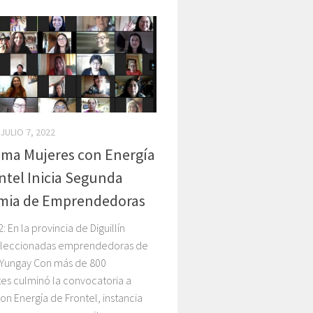
JULIO 7, 2022
ma Mujeres con Energía
ntel Inicia Segunda
mia de Emprendedoras
: En la provincia de Diguillín
eleccionadas emprendedoras de
y Yungay Con más de 800
es culminó la convocatoria a
on Energía de Frontel, instancia