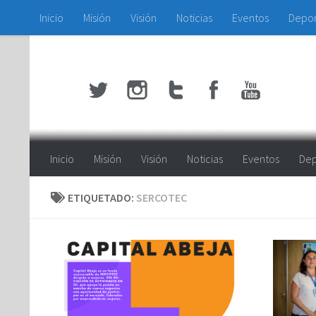
Inicio
Misión
Visión
Noticias
Eventos
Depo
Saltar al contenido
Inicio
Misión
Visión
Noticias
Eventos
Dep
ETIQUETADO:
SERCOTEC