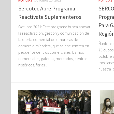
NOTICIAS
OCTUBRE 20, 2021
NOTICIAS
Sercotec Abre Programa
SERCO
Reactívate Suplementeros
Progr
Para G
Octubre 2021: Este programa busca apoyar
Regió
la reactivación, gestión y comunicación de
la oferta comercial de empresas de
Ñuble, o
comercio minorista, que se encuentren en
70 cupos 
pequeños centros comerciales, barrios
octubre a
comerciales, galerías, mercados, centros
medianas
históricos, ferias...
nuestra R