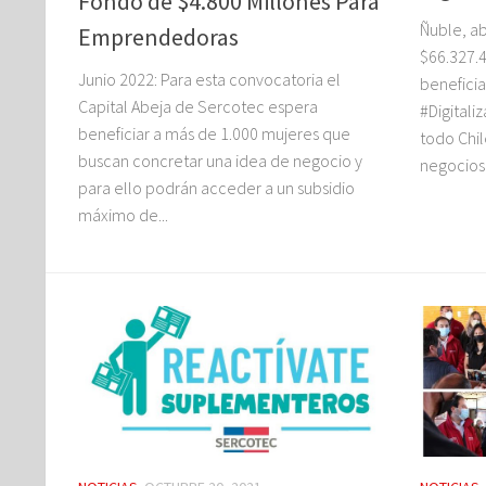
Fondo de $4.800 Millones Para
Ñuble, ab
Emprendedoras
$66.327.4
Junio 2022: Para esta convocatoria el
benefici
Capital Abeja de Sercotec espera
#Digital
beneficiar a más de 1.000 mujeres que
todo Chil
buscan concretar una idea de negocio y
negocios 
para ello podrán acceder a un subsidio
máximo de...