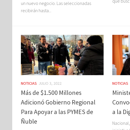
que busca
un nuevo negocio. Las seleccionadas
recibirán hasta...
NOTICIAS
JULIO 3, 2022
NOTICIAS
Más de $1.500 Millones
Minist
Adicionó Gobierno Regional
Convo
Para Apoyar a las PYMES de
a la D
Ñuble
Nacional,