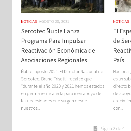
NOTICIAS
AGOSTO 28, 2021
NOTICIAS
Sercotec Ñuble Lanza
El Es
Programa Para Impulsar
de Ser
Reactivación Económica de
Reacti
Asociaciones Regionales
País
Ñuble, agosto 2021: El Director Nacional de
Nacional
Sercotec, Bruno Trisotti, recalcó que
es un su
“durante el año 2020 y 2021 hemos estados
directo 
en permanente alerta para ir en apoyo de
de apoyo
las necesidades que surgen desde
crecimien
nuestros...
con...
Página 2 de 4