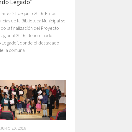
ndo Legado”
artes 21 de junio 2016: En las
ias de la Biblioteca Municipal se
abo la finalización del Proyecto
Regional 2016, denominado
o Legado”, donde el destacado
de la comuna...
JUNIO 20, 2016