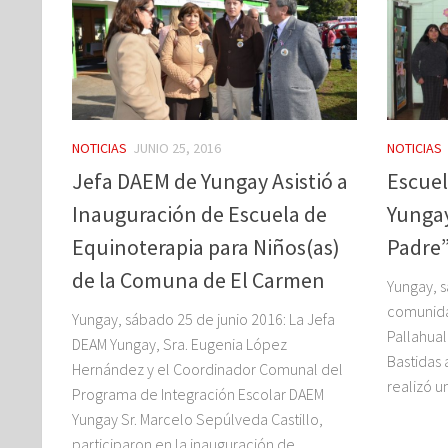
NOTICIAS
JUNIO 25, 2016
NOTICIAS
Jefa DAEM de Yungay Asistió a
Escuel
Inauguración de Escuela de
Yungay
Equinoterapia para Niños(as)
Padre
de la Comuna de El Carmen
Yungay, s
comunida
Yungay, sábado 25 de junio 2016: La Jefa
Pallahual
DEAM Yungay, Sra. Eugenia López
Bastidas
Hernández y el Coordinador Comunal del
realizó u
Programa de Integración Escolar DAEM
Yungay Sr. Marcelo Sepúlveda Castillo,
participaron en la inauguración de...