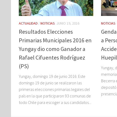
ACTUALIDAD
/
NOTICIAS
JUNIO 19, 2016
NOTICIAS
Resultados Elecciones
Genda
Primarias Municipales 2016 en
a Pers
Yungay dio como Ganador a
Accide
Rafael Cifuentes Rodríguez
Huepil
(PS)
Yungay, d
memoria 
Yungay, domingo 19 de junio 2016: Este
Becerra e
domingo 19 de junio se realizaron las
depositó 
primeras elecciones primarias legales del
presenci
país en la que participaron 93 comunas de
todo Chile para escoger a sus candidatos...