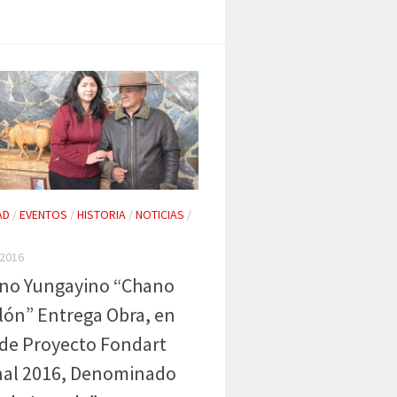
AD
/
EVENTOS
/
HISTORIA
/
NOTICIAS
/
 2016
ano Yungayino “Chano
ón” Entrega Obra, en
 de Proyecto Fondart
nal 2016, Denominado