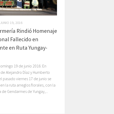
JUNIO 19, 2016
rmería Rindió Homenaje
onal Fallecido en
nte en Ruta Yungay-
omingo 19 de junio 2016: En
de Alejandro Díaz y Humberto
l pasado viernes 17 de junio se
en la ruta arreglos florales, con la
a de Gendarmes de Yungay,...