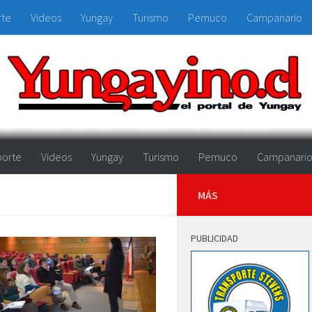
rte
Videos
Yungay
Turismo
Pemuco
Campanario
orte
Videos
Yungay
Turismo
Pemuco
Campanari
MÁS
PUBLICIDAD