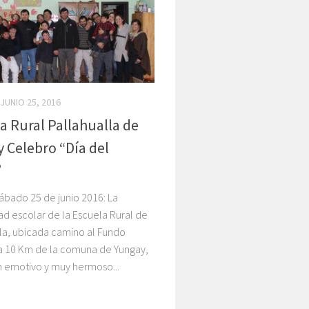
JUNIO 25, 2016
a Rural Pallahualla de
 Celebro “Día del
”
ábado 25 de junio 2016: La
d escolar de la Escuela Rural de
la, ubicada camino al Fundo
 a 10 Km de la comuna de Yungay,
n emotivo y muy hermoso...