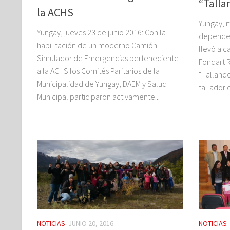
“Talla
la ACHS
Yungay, m
Yungay, jueves 23 de junio 2016: Con la
dependenc
habilitación de un moderno Camión
llevó a c
Simulador de Emergencias perteneciente
Fondart 
a la ACHS los Comités Paritarios de la
“Talland
Municipalidad de Yungay, DAEM y Salud
tallador 
Municipal participaron activamente...
NOTICIAS
JUNIO 20, 2016
NOTICIAS