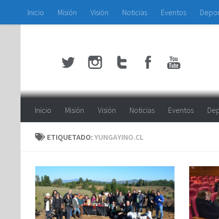
Inicio
Misión
Visión
Noticias
Eventos
Depo
Saltar al contenido
Inicio
Misión
Visión
Noticias
Eventos
Dep
ETIQUETADO:
YUNGAYINO.CL