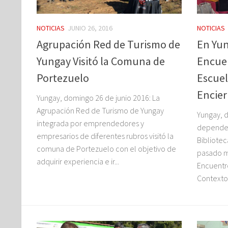
NOTICIAS
JUNIO 26, 2016
NOTICIAS
Agrupación Red de Turismo de
En Yun
Yungay Visitó la Comuna de
Encuen
Portezuelo
Escuel
Encier
Yungay, domingo 26 de junio 2016: La
Agrupación Red de Turismo de Yungay
Yungay, d
integrada por emprendedores y
dependen
empresarios de diferentes rubros visitó la
Bibliotec
comuna de Portezuelo con el objetivo de
pasado mi
adquirir experiencia e ir...
Encuentro
Contexto 