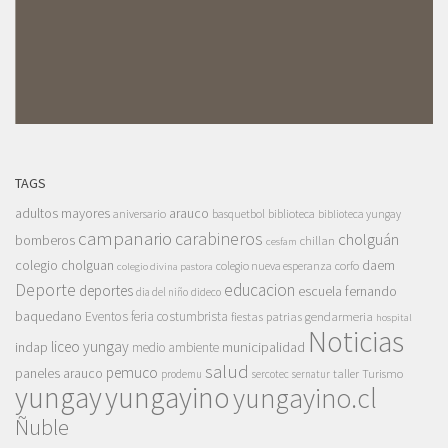
TAGS
adultos mayores
arauco
aniversario
basquetbol
biblioteca
biblioteca yungay
campanario
carabineros
cholguán
bomberos
chillan
cesfam
colegio cholguan
daem
colegio nueva esperanza
corfo
colegio divina pastora
Deporte
educacion
deportes
escuela fernando
dia del niño
dideco
baquedano
Eventos
feria costumbrista
gendarmeria
fiestas patrias
hospital
Noticias
liceo yungay
indap
municipalidad
medio ambiente
salud
pemuco
paneles arauco
taller
Turismo
prodemu
sercotec
sernatur
yungay
yungayino
yungayino.cl
Ñuble