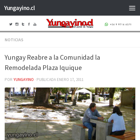
Yungayino.cl
Saltar al contenido
NOTICIAS
Yungay Reabre a la Comunidad la
Remodelada Plaza Iquique
POR
YUNGAYINO
· PUBLICADA
ENERO 17, 2011