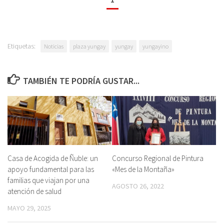
Etiquetas:
Noticias
plaza yungay
yungay
yungayino
TAMBIÉN TE PODRÍA GUSTAR...
Casa de Acogida de Ñuble: un
Concurso Regional de Pintura
apoyo fundamental para las
«Mes de la Montaña»
familias que viajan por una
AGOSTO 26, 2022
atención de salud
MAYO 29, 2025