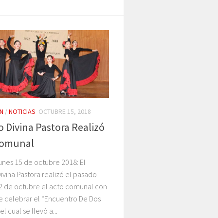
N
/
NOTICIAS
OCTUBRE 15, 2018
o Divina Pastora Realizó
Comunal
unes 15 de octubre 2018: El
ivina Pastora realizó el pasado
12 de octubre el acto comunal con
e celebrar el “Encuentro De Dos
l cual se llevó a...