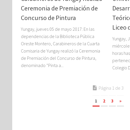
Ceremonia de Premiación de
Desarr
Concurso de Pintura
Teóric
Liceo 
Yungay, jueves 05 de mayo 2017: En las
dependencias de la Biblioteca Pública
Yungay, 
Oreste Montero, Carabineros de la Cuarta
miércoles
Comisaria de Yungay realizó la Ceremonia
horas has
de Premiación del Concurso de Pintura,
perteneci
denominado “Pinta a...
Colegio Di
Página 1 de 3
1
2
3
»