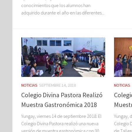
conocimientos que los alumnos han
adquirido durante el año en las diferentes...
NOTICIAS
SEPTIEMBRE 14, 2018
NOTICIAS
Colegio Divina Pastora Realizó
Colegi
Muestra Gastronómica 2018
Muestr
Yungay, viernes 14 de septiembre 2018: El
Yungay, 
Colegio Divina Pastora realizó una nueva
Colegio D
versión de muestra gastronómica con 30
de Taller