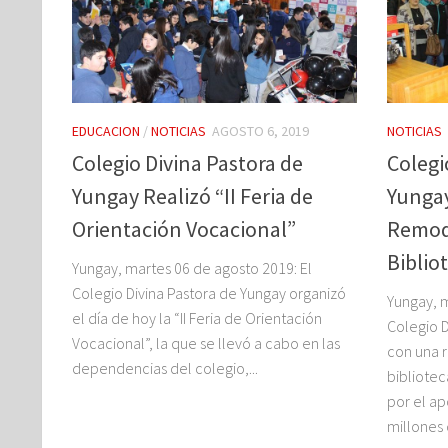
EDUCACION
/
NOTICIAS
AGOSTO 6, 2019
NOTICIAS
Colegio Divina Pastora de
Colegi
Yungay Realizó “II Feria de
Yunga
Orientación Vocacional”
Remod
Biblio
Yungay, martes 06 de agosto 2019: El
Colegio Divina Pastora de Yungay organizó
Yungay, m
el día de hoy la “II Feria de Orientación
Colegio D
Vocacional”, la que se llevó a cabo en las
con una 
dependencias del colegio,...
bibliotec
por el a
millones 