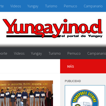
rte
Videos
Yungay
Turismo
Pemuco
Campanario
orte
Videos
Yungay
Turismo
Pemuco
Campanari
MÁS
PUBLICIDAD