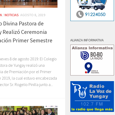
N
/
NOTICIAS
AGOSTO 8, 2019
o Divina Pastora de
 Realizó Ceremonia
ación Primer Semestre
ALIANZA INFORMATIVA
ueves 8 de agosto 2019: El Colegio
stora de Yungay realizó una
a de Premiación por el Primer
 2019, la cual estuvo encabezada
ector Sr. Rogelio Pinilla junto a...