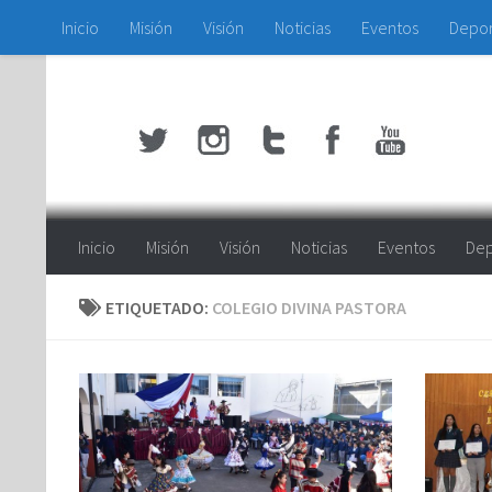
Inicio
Misión
Visión
Noticias
Eventos
Depo
Saltar al contenido
Inicio
Misión
Visión
Noticias
Eventos
Dep
ETIQUETADO:
COLEGIO DIVINA PASTORA