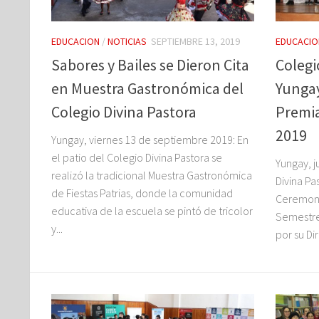
EDUCACION
/
NOTICIAS
SEPTIEMBRE 13, 2019
EDUCACIO
Sabores y Bailes se Dieron Cita
Colegi
en Muestra Gastronómica del
Yungay
Colegio Divina Pastora
Premi
2019
Yungay, viernes 13 de septiembre 2019: En
el patio del Colegio Divina Pastora se
Yungay, j
realizó la tradicional Muestra Gastronómica
Divina Pa
de Fiestas Patrias, donde la comunidad
Ceremoni
educativa de la escuela se pintó de tricolor
Semestre
y...
por su Dir