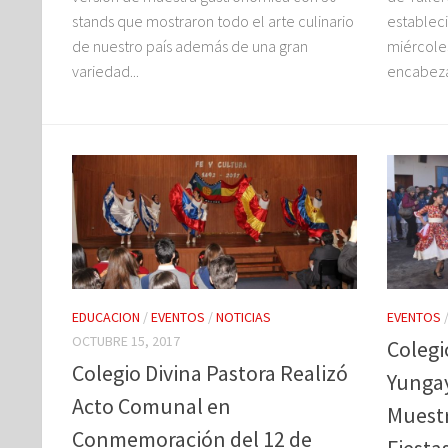
stands que mostraron todo el arte culinario
establec
de nuestro país además de una gran
miércole
variedad...
encabezad
EDUCACION
/
EVENTOS
/
NOTICIAS
EVENTOS
OCTUBRE 15, 2017
Colegi
Colegio Divina Pastora Realizó
Yungay
Acto Comunal en
Muest
Conmemoración del 12 de