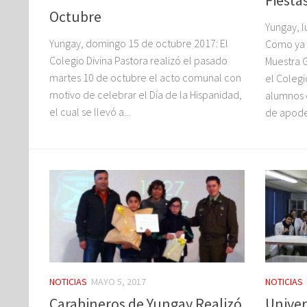
Fiesta
Octubre
Yungay, 
Yungay, domingo 15 de octubre 2017: El
Como ya e
Colegio Divina Pastora realizó el pasado
Muestra 
martes 10 de octubre el acto comunal con
el Colegi
motivo de celebrar el Día de la Hispanidad,
alumnos 
el cual se llevó a...
de apoder
NOTICIAS
MAYO 5, 2017
NOTICIAS
Carabineros de Yungay Realizó
Univer