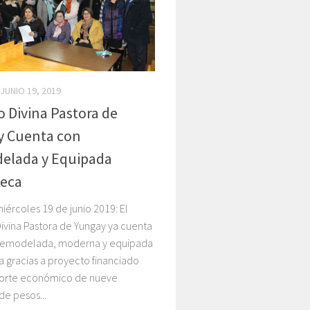
JUNIO 19, 2019
o Divina Pastora de
y Cuenta con
elada y Equipada
teca
iércoles 19 de junio 2019: El
ivina Pastora de Yungay ya cuenta
remodelada, moderna y equipada
a gracias a proyecto financiado
porte económico de nueve
de pesos...