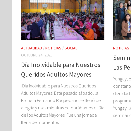
ACTUALIDAD
/
NOTICIAS
/
SOCIAL
NOTICIAS
OCTUBRE 24, 2023
Semina
Día Inolvidable para Nuestros
Las Pe
Queridos Adultos Mayores
Yungay, 
¡Día Inolvidable para Nuestros Queridos
constant
Adultos Mayores! Este pasado sábado, la
dignidad 
Escuela Fernando Baquedano se llenó de
programa
alegría y risas mientras celebrábamos el Día
Yungay l
de los Adultos Mayores. Fue una jornada
seminario
llena de momentos...