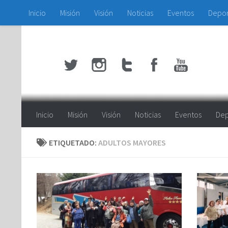
Inicio
Misión
Visión
Noticias
Eventos
Depo
Saltar al contenido
Inicio
Misión
Visión
Noticias
Eventos
Dep
ETIQUETADO:
ADULTOS MAYORES