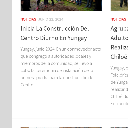
NOTICIAS
JUNIO 22, 2024
NOTICIAS
Inicia La Construcción Del
Agrupa
Centro Diurno En Yungay
Adult
Realiz
Yungay, junio 2024: En un conmovedor acto
Chiloé
que congregó a autoridades locales y
miembros de la comunidad, se llevó a
Yungay, 
cabo la ceremonia de instalación de la
Folclóri
primera piedra para la construcción del
de Yungay
Centro...
realizan
Chiloé du
Equipo de