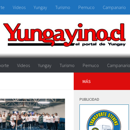
rte
Videos
Yungay
Turismo
Pemuco
Campanario
orte
Videos
Yungay
Turismo
Pemuco
Campanari
MÁS
PUBLICIDAD