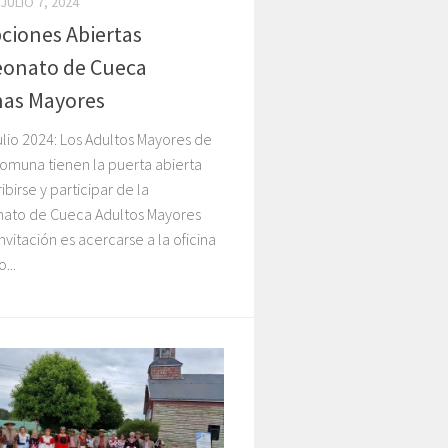
JULIO 7, 2024
pciones Abiertas
onato de Cueca
nas Mayores
ulio 2024: Los Adultos Mayores de
omuna tienen la puerta abierta
ibirse y participar de la
to de Cueca Adultos Mayores
invitación es acercarse a la oficina
...