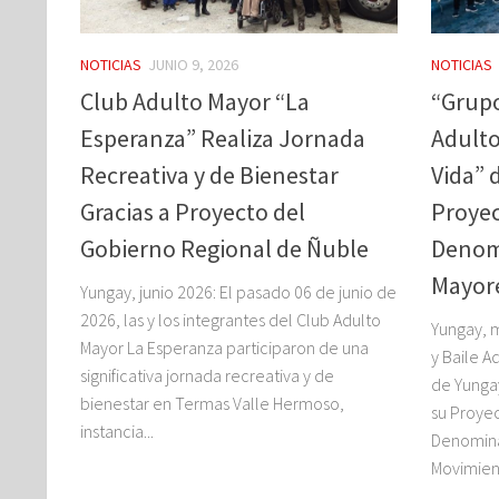
NOTICIAS
JUNIO 9, 2026
NOTICIAS
Club Adulto Mayor “La
“Grupo
Esperanza” Realiza Jornada
Adulto
Recreativa y de Bienestar
Vida” 
Gracias a Proyecto del
Proyec
Gobierno Regional de Ñuble
Denom
Mayor
Yungay, junio 2026: El pasado 06 de junio de
2026, las y los integrantes del Club Adulto
Yungay, 
Mayor La Esperanza participaron de una
y Baile A
significativa jornada recreativa y de
de Yunga
bienestar en Termas Valle Hermoso,
su Proyec
instancia...
Denomina
Movimient