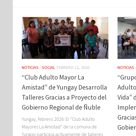
NOTICIAS
/
SOCIAL
FEBRERO 12, 2026
NOTICIAS
“Club Adulto Mayor La
“Grupo
Amistad” de Yungay Desarrolla
Adulto
Talleres Gracias a Proyecto del
Vida” 
Gobierno Regional de Ñuble
Imple
Gracia
Yungay, febrero 2026: El “Club Adulto
Gobier
Mayores La Amistad” de la comuna de
Yungay participa activamente de talleres