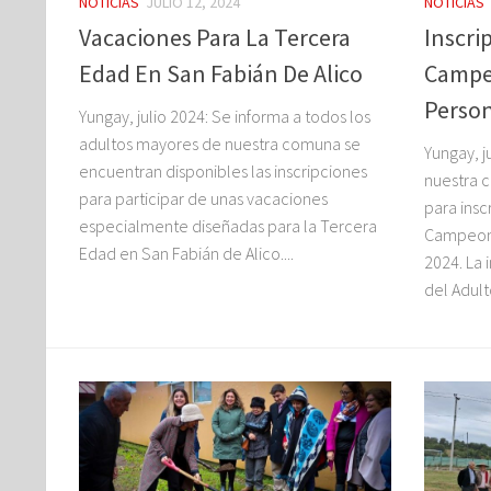
NOTICIAS
JULIO 12, 2024
NOTICIAS
Vacaciones Para La Tercera
Inscri
Edad En San Fabián De Alico
Campe
Perso
Yungay, julio 2024: Se informa a todos los
adultos mayores de nuestra comuna se
Yungay, j
encuentran disponibles las inscripciones
nuestra c
para participar de unas vacaciones
para inscr
especialmente diseñadas para la Tercera
Campeona
Edad en San Fabián de Alico....
2024. La 
del Adulto