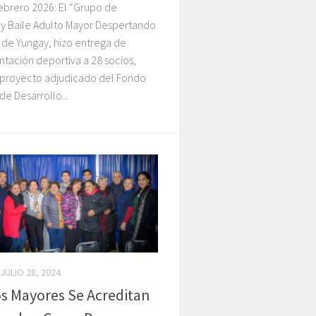
ebrero 2026: El “Grupo de
 y Baile Adulto Mayor Despertando
” de Yungay, hizo entrega de
tación deportiva a 28 socios,
a proyecto adjudicado del Fondo
de Desarrollo...
JULIO 28, 2024
s Mayores Se Acreditan