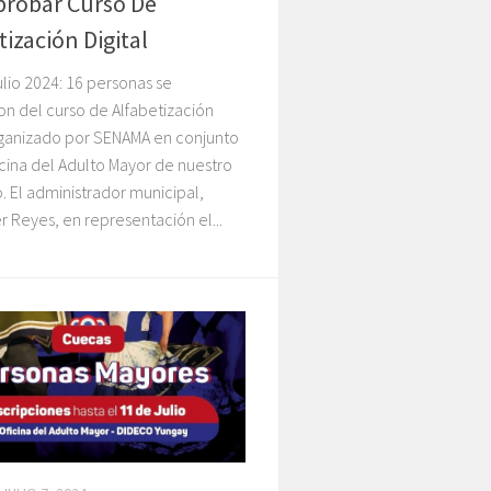
probar Curso De
tización Digital
ulio 2024: 16 personas se
ron del curso de Alfabetización
organizado por SENAMA en conjunto
icina del Adulto Mayor de nuestro
. El administrador municipal,
r Reyes, en representación el...