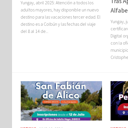
Tras A
Yungay, abril 2025: Atención a todos los
Alfabe
adultos mayores, hay disponible un nuevo
destino para las vacaciones tercer edad. El
Yungay, j
destino es a Colbún y las fechas del viaje
certifica
del 8 al 14 de...
Digital 
con la of
municipio
Cristophe