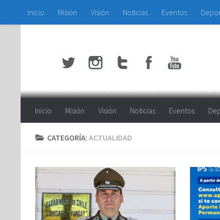
Inicio
Misión
Visión
Noticias
Eventos
Depo
Saltar al contenido
Inicio
Misión
Visión
Noticias
Eventos
Dep
CATEGORÍA:
ACTUALIDAD