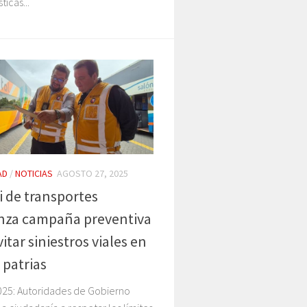
ticas...
AD
/
NOTICIAS
AGOSTO 27, 2025
 de transportes
nza campaña preventiva
itar siniestros viales en
 patrias
025: Autoridades de Gobierno