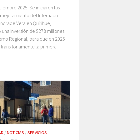
ciembre 2025: Se iniciaron las
 mejoramiento del Internado
Andrade Vera en Quirihue,
 una inversión de $278 millones
erno Regional, para que en 2026
transitoriamente la primera
AD
/
NOTICIAS
/
SERVICIOS