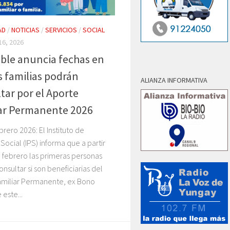
AD
/
NOTICIAS
/
SERVICIOS
/
SOCIAL
6, 2026
ble anuncia fechas en
s familias podrán
ALIANZA INFORMATIVA
tar por el Aporte
ar Permanente 2026
brero 2026: El Instituto de
 Social (IPS) informa que a partir
 febrero las primeras personas
nsultar si son beneficiarias del
amiliar Permanente, ex Bono
 este...