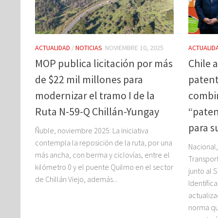
ACTUALIDAD
/
NOTICIAS
NOVIEMBRE 10, 2025
ACTUALID
MOP publica licitación por más
Chile 
de $22 mil millones para
patent
modernizar el tramo I de la
combin
Ruta N-59-Q Chillán-Yungay
“paten
para s
Ñuble, noviembre 2025: La iniciativa
contempla la reposición de la ruta, por una
Nacional,
más ancha, con berma y ciclovías, entre el
Transpor
kilómetro 0 y el puente Quilmo en el sector
junto al S
de Chillán Viejo, además...
Identific
actualiz
norma qu