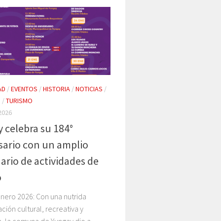
AD
/
EVENTOS
/
HISTORIA
/
NOTICIAS
/
S
/
TURISMO
2026
 celebra su 184°
sario con un amplio
ario de actividades de
o
nero 2026: Con una nutrida
ión cultural, recreativa y