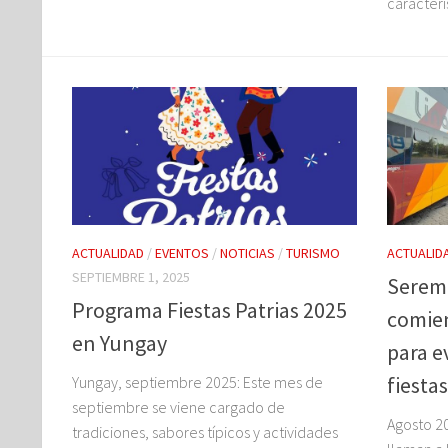
caracterís
ACTUALIDAD
/
EVENTOS
/
NOTICIAS
/
TURISMO
ACTUALID
SEPTIEMBRE 1, 2025
Seremi
Programa Fiestas Patrias 2025
comie
en Yungay
para ev
fiestas
Yungay, septiembre 2025: Este mes de
septiembre se viene cargado de
Agosto 2
tradiciones, sabores típicos y actividades