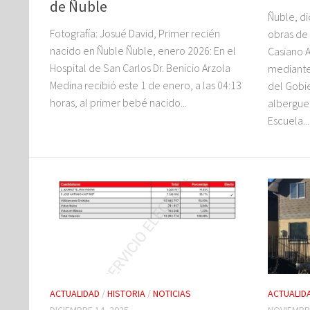
de Ñuble
Ñuble, di
Fotografía: Josué David, Primer recién
obras de
nacido en Ñuble Ñuble, enero 2026: En el
Casiano 
Hospital de San Carlos Dr. Benicio Arzola
mediante
Medina recibió este 1 de enero, a las 04:13
del Gobi
horas, al primer bebé nacido...
albergue 
Escuela...
ACTUALIDAD
/
HISTORIA
/
NOTICIAS
ACTUALID