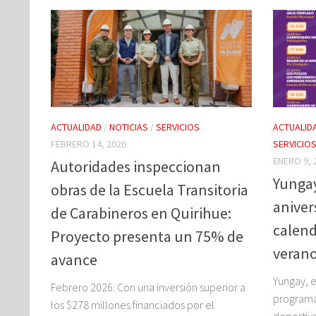
ACTUALIDAD
/
NOTICIAS
/
SERVICIOS
ACTUALID
FEBRERO 14, 2026
SERVICIO
ENERO 9, 
Autoridades inspeccionan
Yungay
obras de la Escuela Transitoria
aniver
de Carabineros en Quirihue:
calend
Proyecto presenta un 75% de
veran
avance
Yungay, e
Febrero 2026: Con una inversión superior a
programac
los $278 millones financiados por el