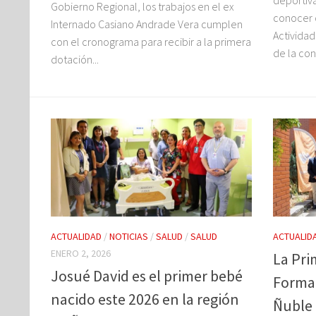
deportiv
Gobierno Regional, los trabajos en el ex
conocer 
Internado Casiano Andrade Vera cumplen
Activida
con el cronograma para recibir a la primera
de la co
dotación...
ACTUALIDAD
/
NOTICIAS
/
SALUD
/
SALUD
ACTUALID
ENERO 2, 2026
La Pri
Josué David es el primer bebé
Formac
nacido este 2026 en la región
Ñuble 