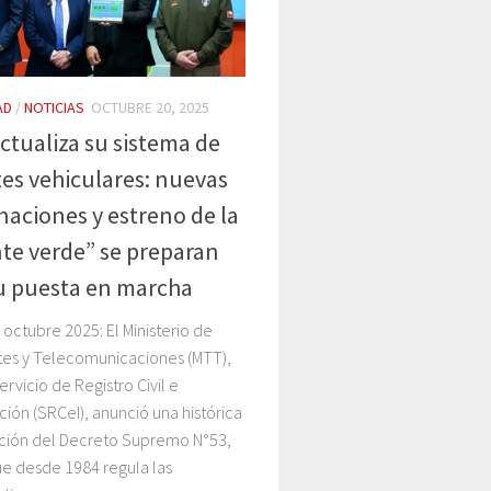
AD
/
NOTICIAS
OCTUBRE 20, 2025
actualiza su sistema de
es vehiculares: nuevas
aciones y estreno de la
te verde” se preparan
u puesta en marcha
 octubre 2025: El Ministerio de
tes y Telecomunicaciones (MTT),
ervicio de Registro Civil e
ación (SRCeI), anunció una histórica
ación del Decreto Supremo N°53,
e desde 1984 regula las