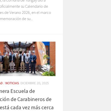
a, la comuna de Yungay dio a
oficialmente su Calendario de
des de Verano 2026, en el marco
nmemoración de su...
AD
/
NOTICIAS
DICIEMBRE 20, 2025
mera Escuela de
ión de Carabineros de
está cada vez más cerca