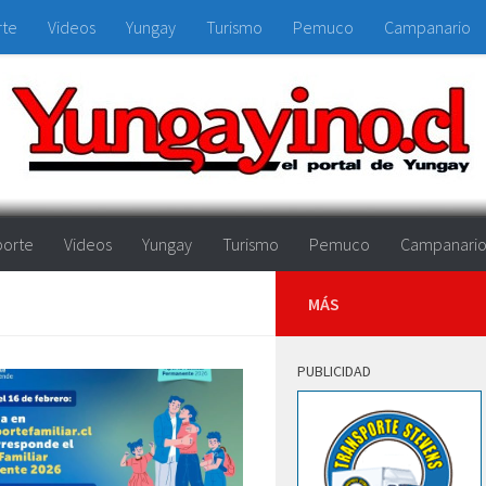
rte
Videos
Yungay
Turismo
Pemuco
Campanario
orte
Videos
Yungay
Turismo
Pemuco
Campanari
MÁS
PUBLICIDAD