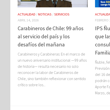
ACTUALIDAD
/
NOTICIAS
/
SERVICIOS
ACTUALID
ABRIL 14, 2026
FEBRERO 1
Carabineros de Chile: 99 años
IPS Ñu
al servicio del país y los
que la
desafíos del mañana
consul
Famili
Carabineros y Carabineras: En el marco de
un nuevo aniversario institucional —99 años
Ñuble, fe
de historia— resulta necesario no solo
Previsión
reconocer la labor de Carabineros de
del 16 de
Chile, sino también reflexionar con sentido
podrán co
crítico sobre los...
Aporte F
Marzo, de