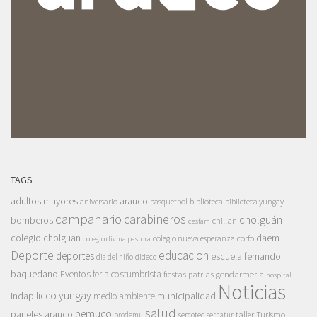
TAGS
adultos mayores
arauco
aniversario
basquetbol
biblioteca
biblioteca yungay
campanario
carabineros
cholguán
bomberos
chillan
cesfam
colegio cholguan
daem
colegio nueva esperanza
corfo
colegio divina pastora
Deporte
educacion
deportes
escuela fernando
dia del niño
dideco
baquedano
Eventos
feria costumbrista
gendarmeria
fiestas patrias
hospital
Noticias
liceo yungay
indap
municipalidad
medio ambiente
salud
pemuco
paneles arauco
taller
Turismo
prodemu
sercotec
sernatur