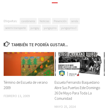
Etiquetas:
carabineros
Noticias
Prevención
senda
seremi transporte
yungay
yungayino
yungayino.cl
TAMBIÉN TE PODRÍA GUSTAR...
Término de Escuela de verano
Escuela Fernando Baquedano
2009
Abre Sus Puertas Este Domingo
26 De Mayo Para Toda La
FEBRERO 13, 2009
Comunidad
MAYO 25, 2024