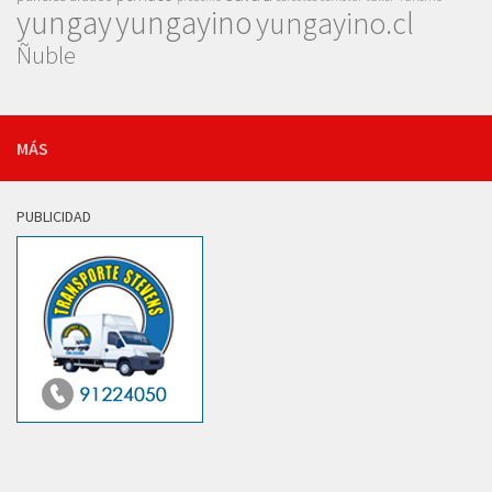
yungay
yungayino
yungayino.cl
Ñuble
MÁS
PUBLICIDAD