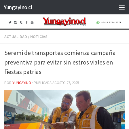
Yungayino.cl
Saltar al contenido
ACTUALIDAD
/
NOTICIAS
Seremi de transportes comienza campaña
preventiva para evitar siniestros viales en
fiestas patrias
POR
YUNGAYINO
· PUBLICADA
AGOSTO 27, 2025