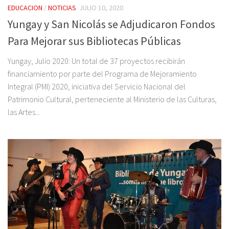
EDUCACION
/
NOTICIAS
JULIO 10, 2020
Yungay y San Nicolás se Adjudicaron Fondos
Para Mejorar sus Bibliotecas Públicas
Yungay, Julio 2020: Un total de 37 proyectos recibirán
financiamiento por parte del Programa de Mejoramiento
Integral (PMI) 2020, iniciativa del Servicio Nacional del
Patrimonio Cultural, perteneciente al Ministerio de las Culturas,
las Artes...