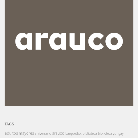
TAGS
adultos mayores
arauco
aniversario
basquetbol
biblioteca
biblioteca yungay