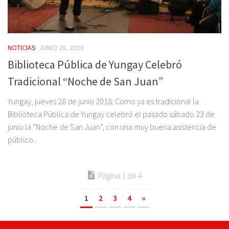
NOTICIAS
JUNIO 28, 2018
Biblioteca Pública de Yungay Celebró
Tradicional “Noche de San Juan”
Yungay, jueves 28 de junio 2018: Como ya es tradicional la
Biblioteca Pública de Yungay celebró el pasado sábado 23 de
junio la “Noche de San Juan”, con una muy buena asistencia de
público...
Página 1 de 4
1
2
3
4
»