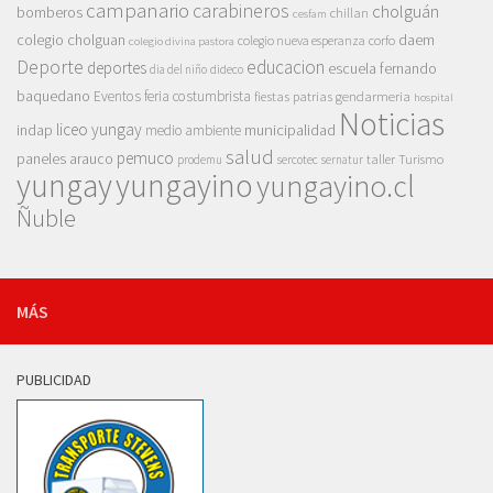
campanario
carabineros
cholguán
bomberos
chillan
cesfam
colegio cholguan
daem
colegio nueva esperanza
corfo
colegio divina pastora
Deporte
educacion
deportes
escuela fernando
dia del niño
dideco
baquedano
Eventos
feria costumbrista
gendarmeria
fiestas patrias
hospital
Noticias
liceo yungay
indap
municipalidad
medio ambiente
salud
pemuco
paneles arauco
taller
Turismo
prodemu
sercotec
sernatur
yungay
yungayino
yungayino.cl
Ñuble
MÁS
PUBLICIDAD