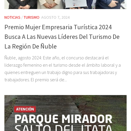
NOTICIAS
/
TURISMO
AGOSTO 7, 2024
Premio Mujer Empresaria Turística 2024
Busca A Las Nuevas Líderes Del Turismo De
La Región De Ñuble
Ñuble, agosto 2024: Este año, el concurso destacará el
liderazgo femenino en el turismo desde el ámbito laboral y a
quienes entreguen un trabajo digno para sus trabajadoras y
trabajadores. El premio será de...