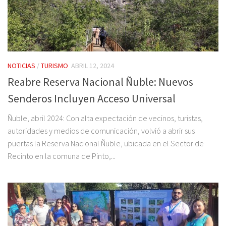
NOTICIAS
/
TURISMO
ABRIL 12, 2024
Reabre Reserva Nacional Ñuble: Nuevos
Senderos Incluyen Acceso Universal
Ñuble, abril 2024: Con alta expectación de vecinos, turistas,
autoridades y medios de comunicación, volvió a abrir sus
puertas la Reserva Nacional Ñuble, ubicada en el Sector de
Recinto en la comuna de Pinto,...