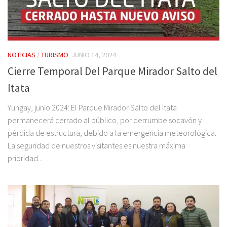
NOTICIAS
/
TURISMO
JUNIO 14, 2024
Cierre Temporal Del Parque Mirador Salto del
Itata
Yungay, junio 2024: El Parque Mirador Salto del Itata
permanecerá cerrado al público, por derrumbe socavón y
pérdida de estructura, debido a la emergencia meteorológica.
La seguridad de nuestros visitantes es nuestra máxima
prioridad...