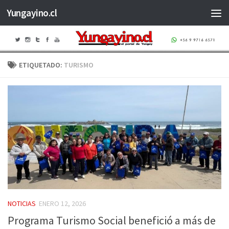
Yungayino.cl
Saltar al contenido
ETIQUETADO:
TURISMO
NOTICIAS
ENERO 12, 2026
Programa Turismo Social benefició a más de