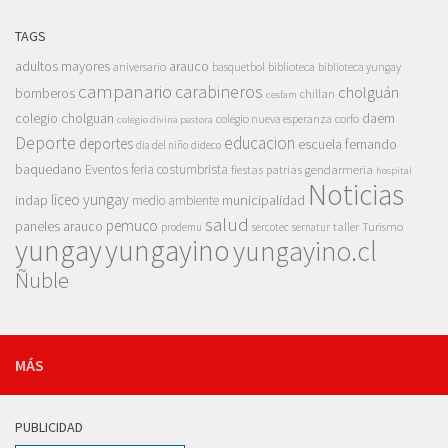
TAGS
adultos mayores
arauco
aniversario
basquetbol
biblioteca
biblioteca yungay
campanario
carabineros
cholguán
bomberos
chillan
cesfam
colegio cholguan
daem
colegio nueva esperanza
corfo
colegio divina pastora
Deporte
educacion
deportes
escuela fernando
dia del niño
dideco
baquedano
Eventos
feria costumbrista
gendarmeria
fiestas patrias
hospital
Noticias
liceo yungay
indap
municipalidad
medio ambiente
salud
pemuco
paneles arauco
taller
Turismo
prodemu
sercotec
sernatur
yungay
yungayino
yungayino.cl
Ñuble
MÁS
PUBLICIDAD