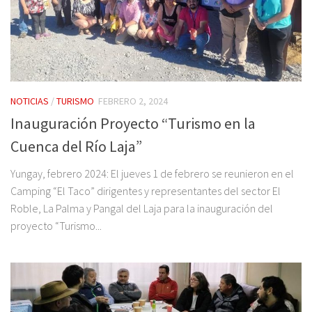
NOTICIAS
/
TURISMO
FEBRERO 2, 2024
Inauguración Proyecto “Turismo en la
Cuenca del Río Laja”
Yungay, febrero 2024: El jueves 1 de febrero se reunieron en el
Camping “El Taco” dirigentes y representantes del sector El
Roble, La Palma y Pangal del Laja para la inauguración del
proyecto “Turismo...