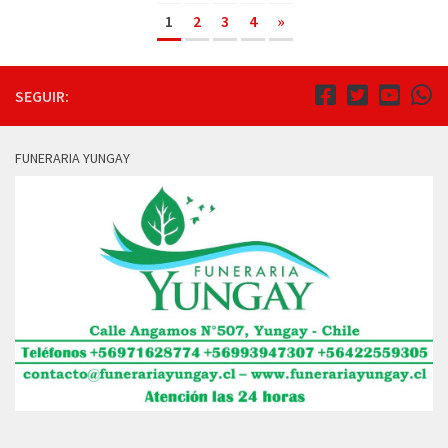
1
2
3
4
»
SEGUIR:
FUNERARIA YUNGAY