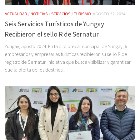
ACTUALIDAD
/
NOTICIAS
/
SERVICIOS
/
TURISMO
AGOSTO 22, 2024
Seis Servicios Turísticos de Yungay
Recibieron el sello R de Sernatur
Yungay, agosto 2024: En la biblioteca municipal de Yungay, 6
empresarios y empresarias turísticas recibieron su sello R de
registro de Sernatur, iniciativa que busca visibilizar y garantizar
que la oferta de los destinos...