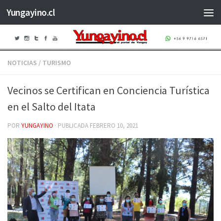
Yungayino.cl
Saltar al contenido
NOTICIAS
/
TURISMO
Vecinos se Certifican en Conciencia Turística
en el Salto del Itata
POR
YUNGAYINO
· PUBLICADA
FEBRERO 10, 2021