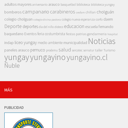
adultos mayores
arauco
aniversario
basquetbol
biblioteca
biblioteca yungay
campanario
carabineros
cholguán
bomberos
chillan
cesfam
colegio cholguan
daem
colegio nueva esperanza
corfo
colegio divina pastora
Deporte
educacion
deportes
escuela fernando
dia del niño
dideco
baquedano
Eventos
feria costumbrista
gendarmeria
fiestas patrias
hospital
Noticias
liceo yungay
indap
municipalidad
medio ambiente
salud
pemuco
paneles arauco
taller
Turismo
prodemu
sercotec
sernatur
yungay
yungayino
yungayino.cl
Ñuble
MÁS
PUBLICIDAD