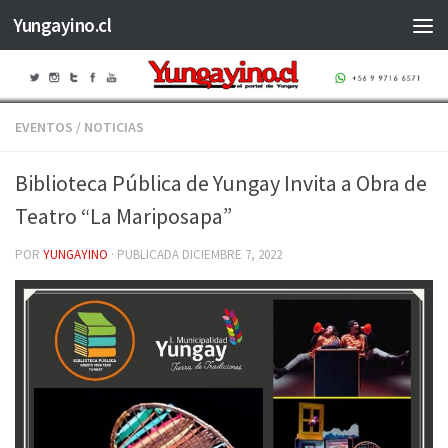
Yungayino.cl
Saltar al contenido
EVENTOS
/
NOTICIAS
Biblioteca Pública de Yungay Invita a Obra de
Teatro “La Mariposapa”
POR
YUNGAYINO
· PUBLICADA
DICIEMBRE 7, 2022