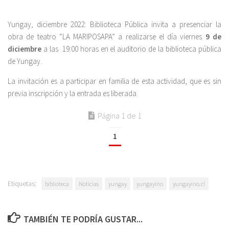
Yungay, diciembre 2022: Biblioteca Pública invita a presenciar la
obra de teatro “LA MARIPOSAPA” a realizarse el día viernes
9 de
diciembre
a las 19:00 horas en el auditorio de la biblioteca pública
de Yungay.
La invitación es a participar en familia de esta actividad, que es sin
previa inscripción y la entrada es liberada.
Página 1 de 1
1
Etiquetas:
biblioteca
Noticias
yungay
yungayino
yungayino.cl
TAMBIÉN TE PODRÍA GUSTAR...