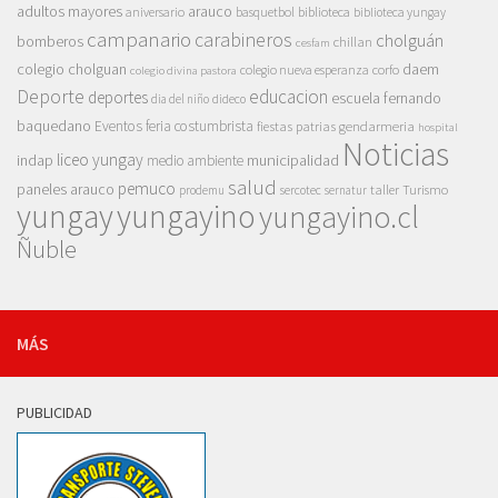
adultos mayores
arauco
aniversario
basquetbol
biblioteca
biblioteca yungay
campanario
carabineros
cholguán
bomberos
chillan
cesfam
colegio cholguan
daem
colegio nueva esperanza
corfo
colegio divina pastora
Deporte
educacion
deportes
escuela fernando
dia del niño
dideco
baquedano
Eventos
feria costumbrista
gendarmeria
fiestas patrias
hospital
Noticias
liceo yungay
indap
municipalidad
medio ambiente
salud
pemuco
paneles arauco
taller
Turismo
prodemu
sercotec
sernatur
yungay
yungayino
yungayino.cl
Ñuble
MÁS
PUBLICIDAD