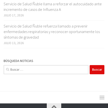
Servicio de Salud Ñuble llama a reforzar el autocuidado ante
incremento de casos de Influenza A
JULIO 17, 2026
Servicio de Salud Ñuble refuerza llamado a prevenir
enfermedades respiratorias y reconocer oportunamente los
síntomas de gravedad
JULIO 13, 2026
BÚSQUEDA NOTICIAS
Buscar: