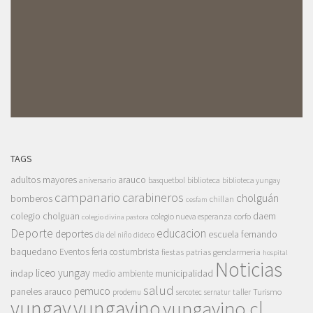
TAGS
adultos mayores
arauco
aniversario
basquetbol
biblioteca
biblioteca yungay
campanario
carabineros
cholguán
bomberos
chillan
cesfam
colegio cholguan
daem
colegio nueva esperanza
corfo
colegio divina pastora
Deporte
educacion
deportes
escuela fernando
dia del niño
dideco
baquedano
Eventos
feria costumbrista
gendarmeria
fiestas patrias
hospital
Noticias
liceo yungay
indap
municipalidad
medio ambiente
salud
pemuco
paneles arauco
taller
Turismo
prodemu
sercotec
sernatur
yungay
yungayino
yungayino.cl