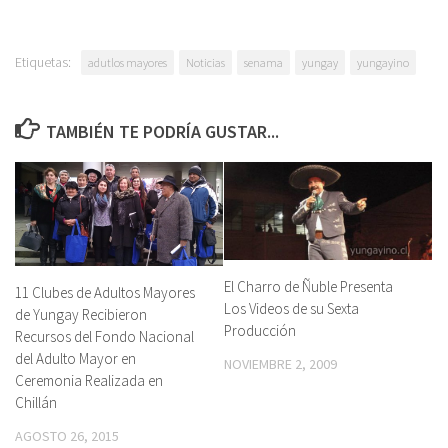
Etiquetas:
adutlos mayores
Noticias
senama
yungay
yungayino
TAMBIÉN TE PODRÍA GUSTAR...
El Charro de Ñuble Presenta
11 Clubes de Adultos Mayores
Los Videos de su Sexta
de Yungay Recibieron
Producción
Recursos del Fondo Nacional
del Adulto Mayor en
NOVIEMBRE 2, 2009
Ceremonia Realizada en
Chillán
AGOSTO 26, 2015