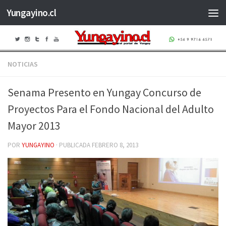
Yungayino.cl
Saltar al contenido
NOTICIAS
Senama Presento en Yungay Concurso de
Proyectos Para el Fondo Nacional del Adulto
Mayor 2013
POR
YUNGAYINO
· PUBLICADA
FEBRERO 8, 2013