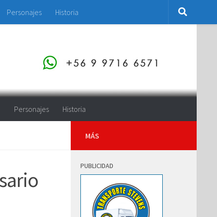
Personajes
Historia
o
Personajes
Historia
MÁS
PUBLICIDAD
sario