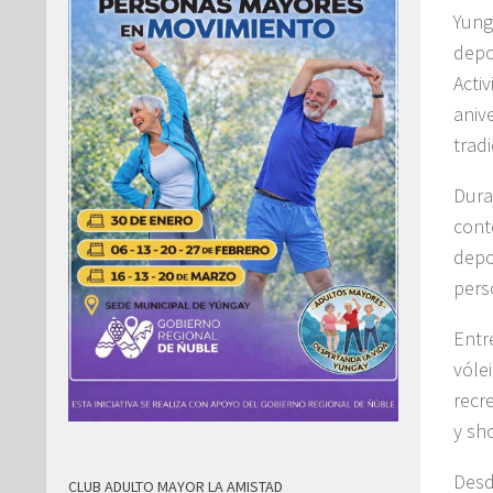
Yung
depo
Acti
aniv
tradi
Dura
cont
depo
pers
Entr
vóle
recr
y sh
Desd
CLUB ADULTO MAYOR LA AMISTAD