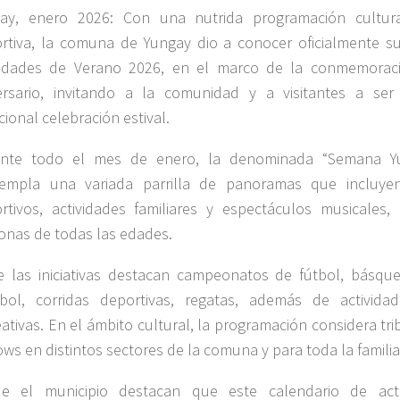
ay, enero 2026: Con una nutrida programación cultural
rtiva, la comuna de Yungay dio a conocer oficialmente s
vidades de Verano 2026, en el marco de la conmemorac
ersario, invitando a la comunidad y a visitantes a ser
cional celebración estival.
nte todo el mes de enero, la denominada “Semana Yu
empla una variada parrilla de panoramas que incluy
rtivos, actividades familiares y espectáculos musicales
onas de todas las edades.
e las iniciativas destacan campeonatos de fútbol, básque
ibol, corridas deportivas, regatas, además de actividad
eativas. En el ámbito cultural, la programación considera tr
ows en distintos sectores de la comuna y para toda la familia
e el municipio destacan que este calendario de act