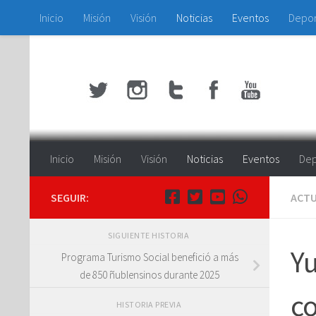
Inicio
Misión
Visión
Noticias
Eventos
Depo
Saltar al contenido
Inicio
Misión
Visión
Noticias
Eventos
Dep
SEGUIR:
ACTU
SIGUIENTE HISTORIA
Yu
Programa Turismo Social benefició a más
de 850 ñublensinos durante 2025
co
HISTORIA PREVIA