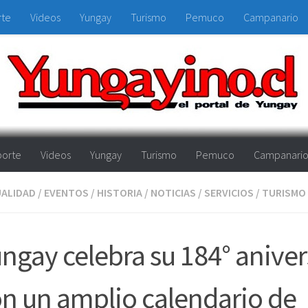
rte
Videos
Yungay
Turismo
Pemuco
Campanario
orte
Videos
Yungay
Turismo
Pemuco
Campanari
ALIDAD
/
EVENTOS
/
HISTORIA
/
NOTICIAS
/
SERVICIOS
/
TURISMO
ngay celebra su 184° aniver
n un amplio calendario de