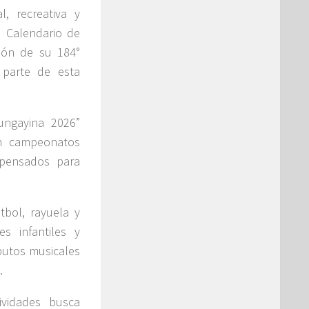
, recreativa y
u Calendario de
ión de su 184°
 parte de esta
ngayina 2026”
en campeonatos
, pensados para
tbol, rayuela y
es infantiles y
ibutos musicales
.
ividades busca