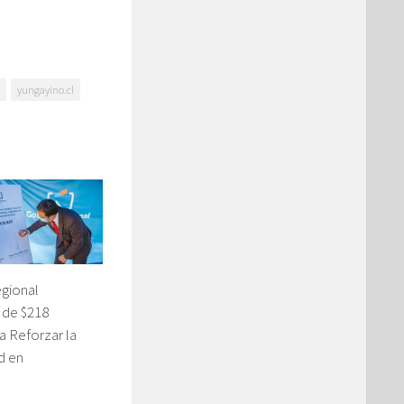
yungayino.cl
gional
 de $218
a Reforzar la
d en