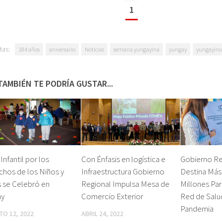
1
tas:
184 años
aniversario
Noticias
semana yungayina
yungay
yungayino
TAMBIÉN TE PODRÍA GUSTAR...
 Infantil por los
Con Énfasis en logística e
Gobierno Re
hos de los Niños y
Infraestructura Gobierno
Destina Más
 se Celebró en
Regional Impulsa Mesa de
Millones Par
ay
Comercio Exterior
Red de Salu
Pandemia
O 12, 2022
ABRIL 24, 2022