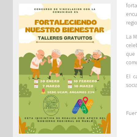
fort
encu
regi
La M
cele
que 
com
El c
socia
Fuen