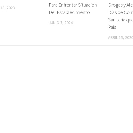
Para Enfrentar Situación
Drogas y Al
 18, 2023
Del Establecimiento
Días de Con
Sanitaria qu
JUNIO 7, 2024
País
ABRIL 15, 202