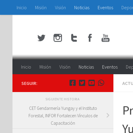
Inicio
Misión
Visión
Noticias
Eventos
Depo
Saltar al contenido
Inicio
Misión
Visión
Noticias
Eventos
Dep
SEGUIR:
ACTU
SIGUIENTE HISTORIA
Pr
CET Gendarmería Yungay y el Instituto
Forestal, INFOR Fortalecen Vínculos de
Capacitación
Y