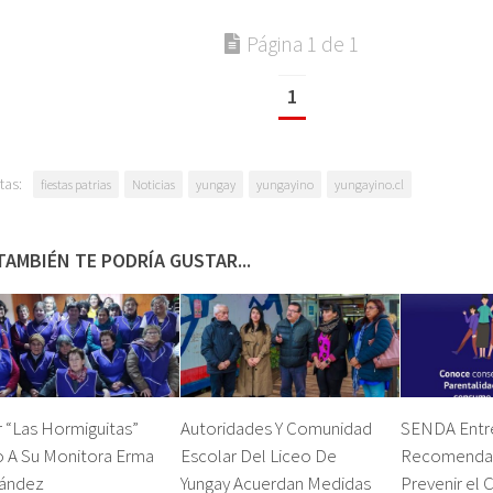
Página 1 de 1
1
tas:
fiestas patrias
Noticias
yungay
yungayino
yungayino.cl
TAMBIÉN TE PODRÍA GUSTAR...
r “Las Hormiguitas”
Autoridades Y Comunidad
SENDA Entr
o A Su Monitora Erma
Escolar Del Liceo De
Recomendac
ández
Yungay Acuerdan Medidas
Prevenir el