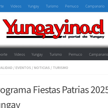
rte
Videos
Yungay
Turismo
Pemuco
Campanario
orte
Videos
Yungay
Turismo
Pemuco
Campanari
ALIDAD
/
EVENTOS
/
NOTICIAS
/
TURISMO
ograma Fiestas Patrias 202
ungay