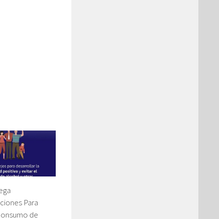
ega
iones Para
 Consumo de