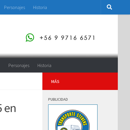
Personajes
Historia
o
Personajes
Historia
MÁS
PUBLICIDAD
5 en