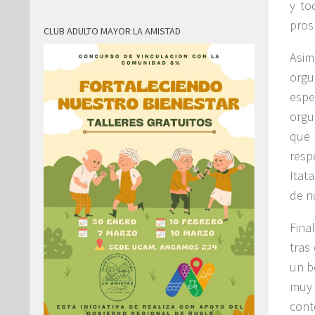
y to
pros
CLUB ADULTO MAYOR LA AMISTAD
Asim
orgu
espe
orgu
que 
resp
Itat
de n
Fina
tras
un b
muy 
cont