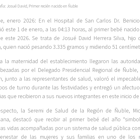
afía: Josué David, Primer recién nacido en Ñuble
e, enero 2026: En el Hospital de San Carlos Dr. Benici
bió este 1 de enero, a las 04:13 horas, al primer bebé nacido
e este 2026. Se trata de Josué David Herrera Silva, hijo d
, quien nació pesando 3.335 gramos y midiendo 51 centímet
a la maternidad del establecimiento llegaron las autorida
bezadas por el Delegado Presidencial Regional de Ñuble, 
n, junto a las representantes de salud, valoró el impecabl
pos de turno durante las festividades y entregó un afectuo
lias que recibieron a sus nuevos integrantes en este inicio de
especto, la Seremi de Salud de la Región de Ñuble, Mic
lana, destacó que recibir al primer bebé del año “simboli
as vidas acompañadas por un sistema de salud pública c
ienestar de las mujeres y sus familias en uno de lo