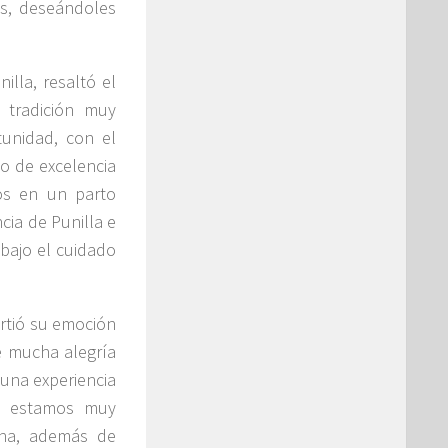
es, deseándoles
illa, resaltó el
 tradición muy
tunidad, con el
ajo de excelencia
os en un parto
cia de Punilla e
bajo el cuidado
artió su emoción
e mucha alegría
una experiencia
ue estamos muy
ena, además de