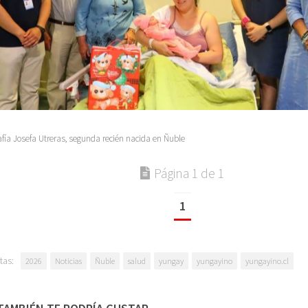
afía Josefa Utreras, segunda recién nacida en Ñuble
Página 1 de 1
1
tas:
2026
Noticias
Ñuble
salud
yungay
yungayino
yungayino.cl