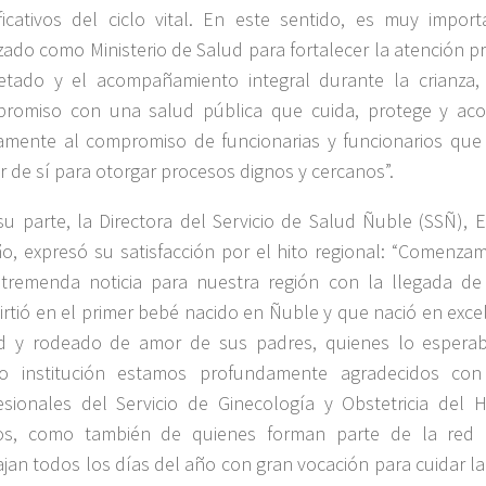
ificativos del ciclo vital. En este sentido, es muy import
izado como Ministerio de Salud para fortalecer la atención pr
etado y el acompañamiento integral durante la crianza,
romiso con una salud pública que cuida, protege y aco
amente al compromiso de funcionarias y funcionarios que 
r de sí para otorgar procesos dignos y cercanos”.
su parte, la Directora del Servicio de Salud Ñuble (SSÑ), 
iño, expresó su satisfacción por el hito regional: “Comenz
tremenda noticia para nuestra región con la llegada de
irtió en el primer bebé nacido en Ñuble y que nació en exc
d y rodeado de amor de sus padres, quienes lo esperab
 institución estamos profundamente agradecidos con
esionales del Servicio de Ginecología y Obstetricia del 
os, como también de quienes forman parte de la red a
ajan todos los días del año con gran vocación para cuidar l