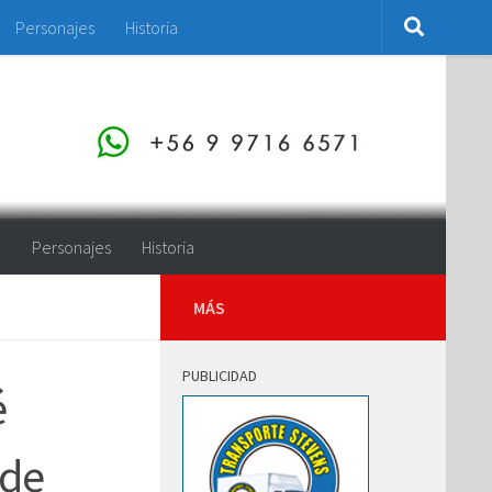
Personajes
Historia
o
Personajes
Historia
MÁS
PUBLICIDAD
é
 de