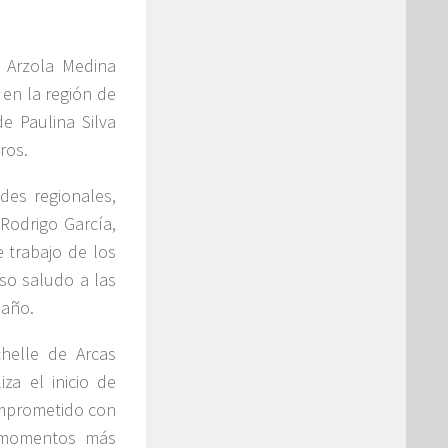
o Arzola Medina
 en la región de
e Paulina Silva
ros.
des regionales,
Rodrigo García,
e trabajo de los
so saludo a las
 año.
helle de Arcas
za el inicio de
omprometido con
s momentos más