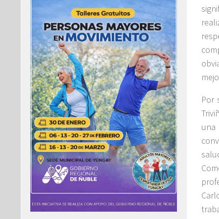
sign
real
resp
comp
obvi
mejo
Por 
Triv
una 
conv
salu
Como
prof
Carl
trab