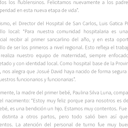
dos los ñublensinos. Felicitamos nuevamente a los padr
peridad en esta nueva etapa de vida”.
ismo, el Director del Hospital de San Carlos, Luis Gatica Pin
llo local: “Para nuestra comunidad hospitalaria es una
cial recibir al primer sancarlino del año, y en esta opor
llo de ser los primeros a nivel regional. Esto refleja el trab
realiza nuestro equipo de maternidad, siempre enfocad
etado y con identidad local. Como hospital base de la Provin
a, nos alegra que Josué David haya nacido de forma segura 
uestros funcionarios y funcionarias”.
lmente, la madre del primer bebé, Paulina Silva Luna, comp
 el nacimiento: “Estoy muy feliz porque para nosotros es d
ebé, es una bendición un hijo. Estamos muy contentos. Fue 
distinta a otros partos, pero todo salió bien así q
entos. La atención del personal de turno fue muy bu