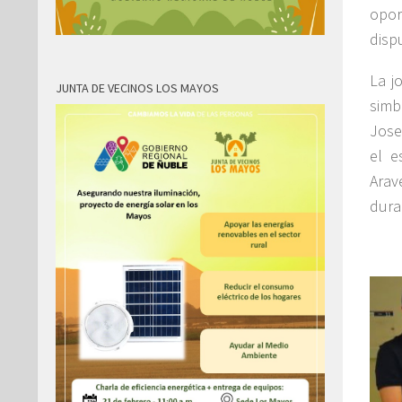
opor
disp
La j
JUNTA DE VECINOS LOS MAYOS
simb
Jose
el e
Arav
dura