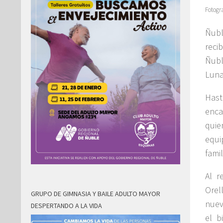
Fotogr
Ñubl
reci
Ñubl
Luna
Hast
enca
quie
equi
fami
Al r
Orel
GRUPO DE GIMNASIA Y BAILE ADULTO MAYOR
nuev
DESPERTANDO A LA VIDA
el b