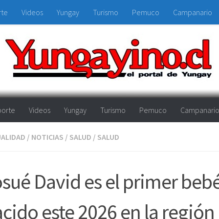
rte
Videos
Yungay
Turismo
Pemuco
Campanario
orte
Videos
Yungay
Turismo
Pemuco
Campanari
ALIDAD
/
NOTICIAS
/
SALUD
/
SALUD
sué David es el primer beb
cido este 2026 en la región