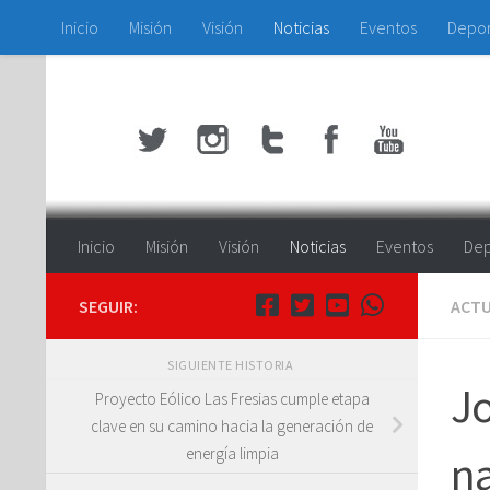
Inicio
Misión
Visión
Noticias
Eventos
Depo
Saltar al contenido
Inicio
Misión
Visión
Noticias
Eventos
Dep
SEGUIR:
ACTU
SIGUIENTE HISTORIA
Jo
Proyecto Eólico Las Fresias cumple etapa
clave en su camino hacia la generación de
energía limpia
na