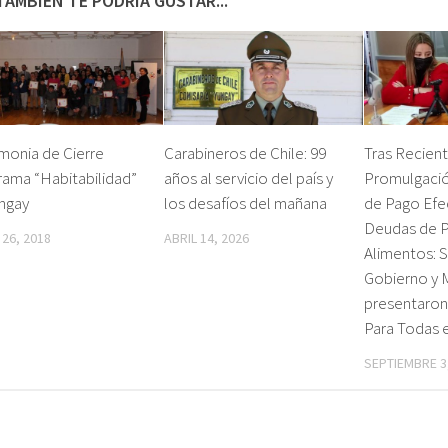
TAMBIÉN TE PODRÍA GUSTAR...
monia de Cierre
Carabineros de Chile: 99
Tras Recien
rama “Habitabilidad”
años al servicio del país y
Promulgació
ungay
los desafíos del mañana
de Pago Efe
Deudas de P
26, 2018
ABRIL 14, 2026
Alimentos: 
Gobierno y 
presentaron 
Para Todas 
SEPTIEMBRE 3