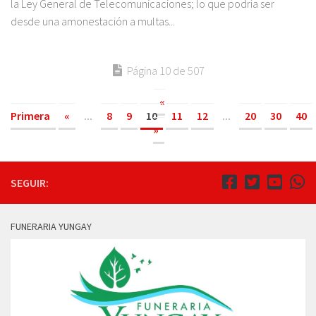
la Ley General de Telecomunicaciones; lo que podría ser
desde una amonestación a multas...
Página 10 de 507
«
Primera
«
...
8
9
10
11
12
...
20
30
40
»
SEGUIR:
FUNERARIA YUNGAY