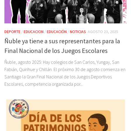
DEPORTE
/
EDUCACION
/
EDUCACIÓN
/
NOTICIAS
AGOSTO 23, 2025
Ñuble ya tiene a sus representantes para la
Final Nacional de los Juegos Escolares
Ñuble, agosto 2025: Hay colegios de San Carlos, Yungay, San
Fabián, Quirihue y Chillán. El próximo 30 de agosto comienza en
Santiago la Gran Final Nacional de los Juegos Deportivos
Escolares, competencia organizada por...