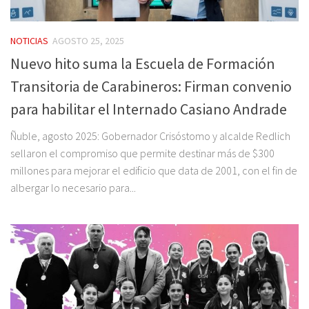
NOTICIAS
AGOSTO 25, 2025
Nuevo hito suma la Escuela de Formación
Transitoria de Carabineros: Firman convenio
para habilitar el Internado Casiano Andrade
Ñuble, agosto 2025: Gobernador Crisóstomo y alcalde Redlich
sellaron el compromiso que permite destinar más de $300
millones para mejorar el edificio que data de 2001, con el fin de
albergar lo necesario para...