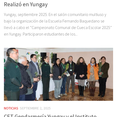
Realizó en Yungay
Yungay, septiembre 2025: En el salón comunitario multiuso y
bajo la organización de la Escuela Fernando Baquedano se
llevó a cabo el “Campeonato Comunal de Cueca Escolar 2025”
en Yungay. Participaron estudiantes de los...
NOTICIAS
SEPTIEMBRE 2, 2025
CET Gendarmería Yungay y el Instituto