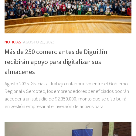
NOTICIAS
AGOSTO 21, 2025
Más de 250 comerciantes de Diguillín
recibirán apoyo para digitalizar sus
almacenes
Agosto 2025: Gracias al trabajo colaborativo entre el Gobierno
Regional y Sercotec, los emprendedores beneficiados podrán
acceder a un subsidio de $2.350.000, monto que se distribuirá
en gestión empresarial e inversión de activos para...