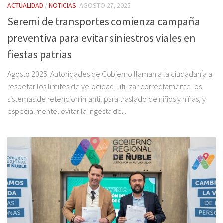
ACTUALIDAD
/
NOTICIAS
AGOSTO 27, 2025
Seremi de transportes comienza campaña
preventiva para evitar siniestros viales en
fiestas patrias
Agosto 2025: Autoridades de Gobierno llaman a la ciudadanía a
respetar los límites de velocidad, utilizar correctamente los
sistemas de retención infantil para traslado de niños y niñas, y
especialmente, evitar la ingesta de...