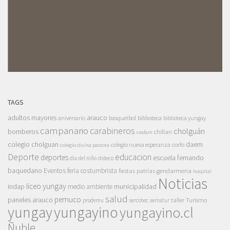
TAGS
adultos mayores
arauco
aniversario
basquetbol
biblioteca
biblioteca yungay
campanario
carabineros
cholguán
bomberos
chillan
cesfam
colegio cholguan
daem
colegio nueva esperanza
corfo
colegio divina pastora
Deporte
educacion
deportes
escuela fernando
dia del niño
dideco
baquedano
Eventos
feria costumbrista
gendarmeria
fiestas patrias
hospital
Noticias
liceo yungay
indap
municipalidad
medio ambiente
salud
pemuco
paneles arauco
taller
Turismo
prodemu
sercotec
sernatur
yungay
yungayino
yungayino.cl
Ñuble