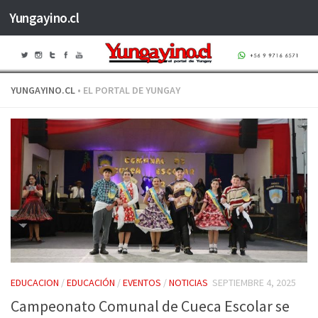
Yungayino.cl
Saltar al contenido
YUNGAYINO.CL
• EL PORTAL DE YUNGAY
EDUCACION
/
EDUCACIÓN
/
EVENTOS
/
NOTICIAS
SEPTIEMBRE 4, 2025
Campeonato Comunal de Cueca Escolar se