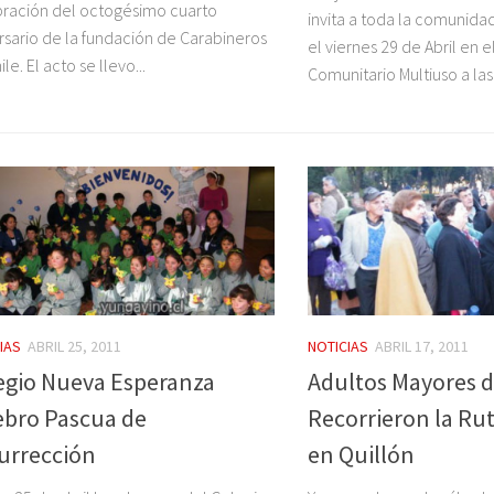
ración del octogésimo cuarto
invita a toda la comunida
rsario de la fundación de Carabineros
el viernes 29 de Abril en 
le. El acto se llevo...
Comunitario Multiuso a las 
IAS
ABRIL 25, 2011
NOTICIAS
ABRIL 17, 2011
egio Nueva Esperanza
Adultos Mayores 
ebro Pascua de
Recorrieron la Rut
urrección
en Quillón