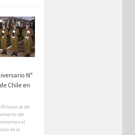
iversario Nº
de Chile en
:00 horas se dio
izamiento del
conmemora el
ario de la