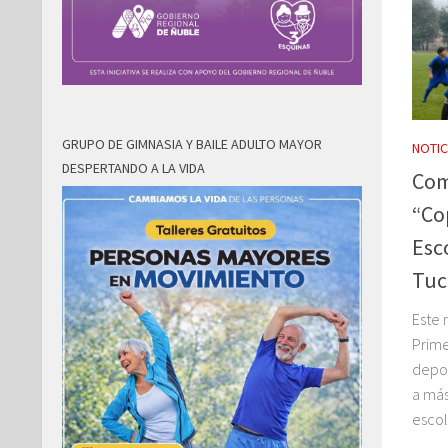
GRUPO DE GIMNASIA Y BAILE ADULTO MAYOR
NOTIC
DESPERTANDO A LA VIDA
Com
“Co
Esc
Tuc
Este 
Prime
depor
a más
escol