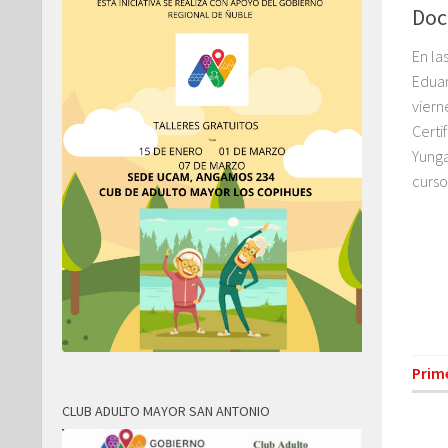
Doc
En la
Eduar
viern
Certi
Yunga
curso.
Prim
CLUB ADULTO MAYOR SAN ANTONIO