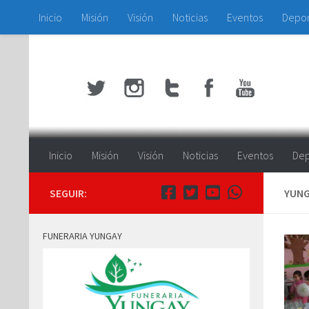
Inicio
Misión
Visión
Noticias
Eventos
Depo
Saltar al contenido
Inicio
Misión
Visión
Noticias
Eventos
Dep
SEGUIR:
YUNG
FUNERARIA YUNGAY