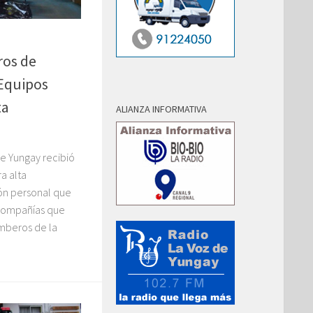
os de
Equipos
ta
ALIANZA INFORMATIVA
e Yungay recibió
a alta
ón personal que
 compañías que
mberos de la