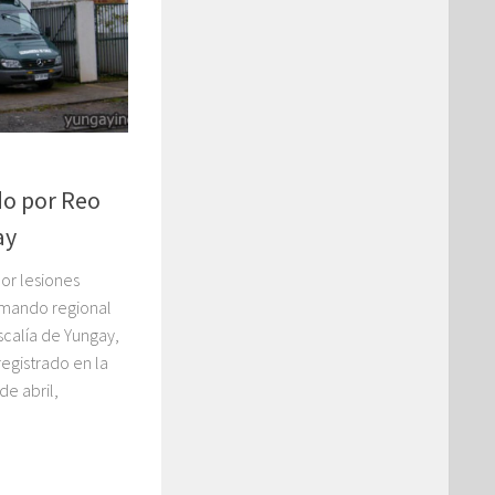
o por Reo
ay
or lesiones
 mando regional
scalía de Yungay,
registrado en la
e abril,