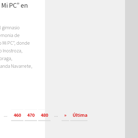
 Mi PC” en
l gimnasio
remonia de
o Mi PC”, donde
o Inostroza,
Moraga,
anda Navarrete,
...
460
470
480
...
»
Última