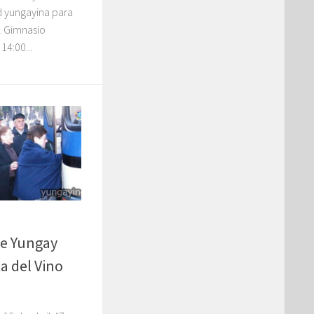
d yungayina para
el Gimnasio
14:00...
de Yungay
a del Vino