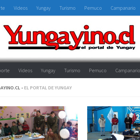
rte
Videos
Yungay
Turismo
Pemuco
Campanario
orte
Videos
Yungay
Turismo
Pemuco
Campanari
AYINO.CL
• EL PORTAL DE YUNGAY