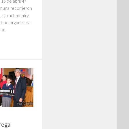
16 de abril 47
muna recorrieron
n, Quinchamalí y
ad fue organizada
a...
rega