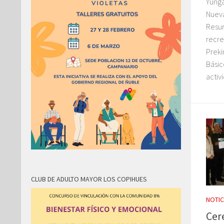
Yunga
Nueva
Resur
recre
Preki
Básic
activ
CLUB DE ADULTO MAYOR LOS COPIHUES
NOTIC
Cer