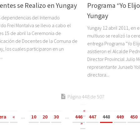
entes se Realizo en Yungay
Programa “Yo Elijo
Yungay
s dependencias del Internado
do Frei Montalva se llevo a cabo el
Yungay 12 abril 2011, en e
es 15 de abril la Ceremonia de
multiuso se realizó la ce
ficación de Docentes de la Comuna de
entrega Programa “Yo Elij
y, los cuales participaron en un
asistieron el Alcalde Pedr
..
Director Provincial Julio 
representante Junaeb Yol
directora...
Página 448 de 507
«
era
«
...
10
20
30
...
446
447
448
449
450
»