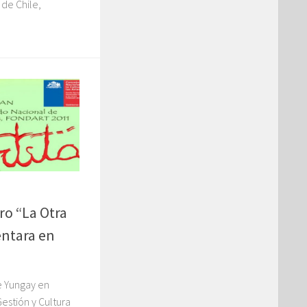
de Chile,
o “La Otra
entara en
de Yungay en
estión y Cultura