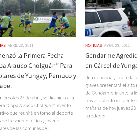
IAS
ABRIL 28, 2011
NOTICIAS
ABRIL 28, 2011
enzó la Primera Fecha
Gendarme Agredid
pa Arauco Cholguán” Para
en Cárcel de Yung
olares de Yungay, Pemuco y
Una denuncia y querella p
apel
graves presentará el alto
de Gendarmería ante la fi
miércoles 27 de abril, se dio inicio a la
tras el violento incidente 
ra ”Copa Arauco Cholguán”, evento
mañana de hoy jueves 28 d
tivo que reunirá en torno al deporte
alrededor...
 de trescientos niños y jóvenes
ares de las comunas de...