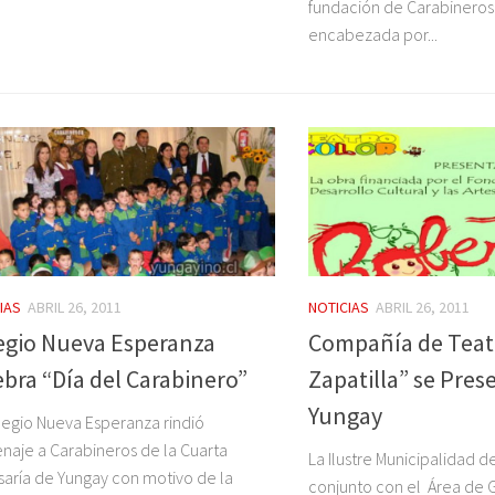
fundación de Carabineros 
encabezada por...
IAS
ABRIL 26, 2011
NOTICIAS
ABRIL 26, 2011
egio Nueva Esperanza
Compañía de Teatr
ebra “Día del Carabinero”
Zapatilla” se Pres
Yungay
legio Nueva Esperanza rindió
aje a Carabineros de la Cuarta
La Ilustre Municipalidad 
aría de Yungay con motivo de la
conjunto con el Área de G