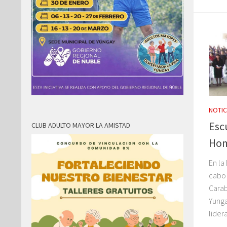
NOTIC
Esc
CLUB ADULTO MAYOR LA AMISTAD
Hom
En la
cabo 
Carab
Yunga
lider