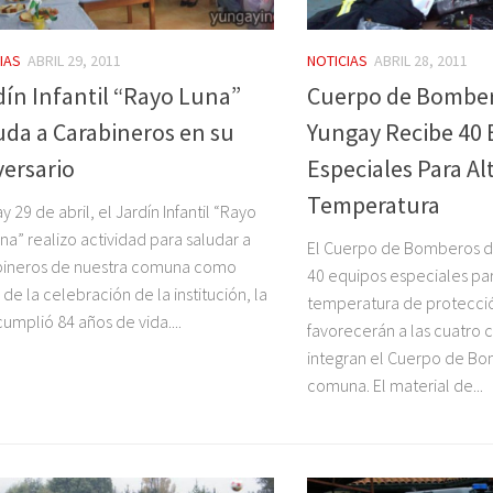
IAS
ABRIL 29, 2011
NOTICIAS
ABRIL 28, 2011
dín Infantil “Rayo Luna”
Cuerpo de Bomber
uda a Carabineros en su
Yungay Recibe 40 
versario
Especiales Para Al
Temperatura
y 29 de abril, el Jardín Infantil “Rayo
na” realizo actividad para saludar a
El Cuerpo de Bomberos d
bineros de nuestra comuna como
40 equipos especiales par
 de la celebración de la institución, la
temperatura de protecci
cumplió 84 años de vida....
favorecerán a las cuatro
integran el Cuerpo de Bo
comuna. El material de...