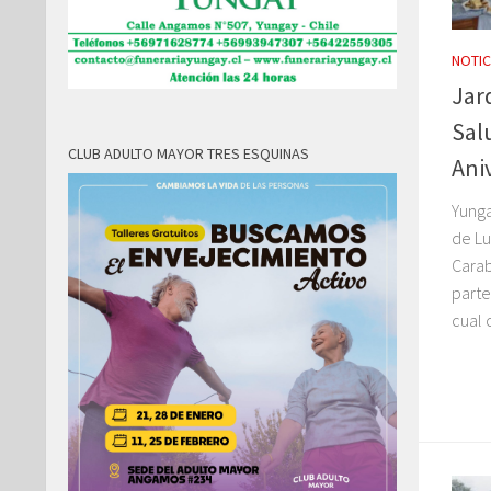
NOTIC
Jar
Sal
CLUB ADULTO MAYOR TRES ESQUINAS
Ani
Yunga
de Lu
Cara
parte
cual 