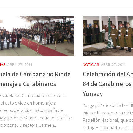
IAS
ABRIL 27, 2011
NOTICIAS
ABRIL 27, 2011
uela de Campanario Rinde
Celebración del An
enaje a Carabineros
84 de Carabineros 
Yungay
 Escuela de Campanario se llevo a
el acto cívico en homenaje a
Yungay 27 de abril a las 08
ineros de la Cuarta Comisaría de
inicio a la ceremonia de 
y y Retén de Campanario, el cual fue
Pabellón Nacional, que 
ado por su Directora Carmen...
octogésimo cuarto anivers