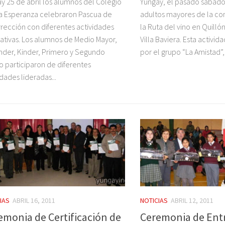
y 25 de abril los alumnos del Colegio
Yungay, el pasado sábado 
 Esperanza celebraron Pascua de
adultos mayores de la co
rección con diferentes actividades
la Ruta del vino en Quilló
ativas. Los alumnos de Medio Mayor,
Villa Baviera. Esta activid
nder, Kinder, Primero y Segundo
por el grupo “La Amistad”, l
o participaron de diferentes
idades lideradas...
IAS
ABRIL 16, 2011
NOTICIAS
ABRIL 12, 2011
emonia de Certificación de
Ceremonia de Ent