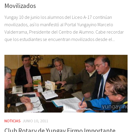
Movilizados
Yungay 10 de junio los alumnos del Liceo A-17 continúan
movilizados, así lo manifestó al Portal Yungayino Marcelo
Valderrama, Presidente del Centro de Alumno. Cabe recordar
que los estudiantes se encuentran movilizados desde el...
NOTICIAS
JUNIO 10, 2011
Club Rotary de Yungay Firmo Importante