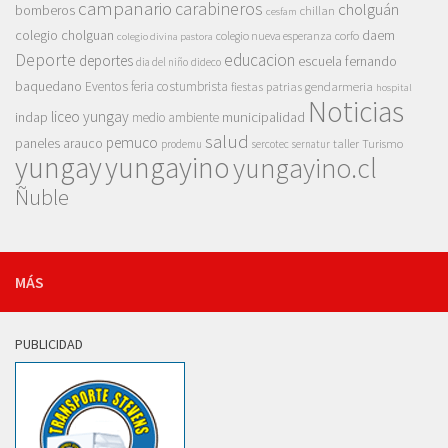
campanario
carabineros
cholguán
bomberos
chillan
cesfam
colegio cholguan
daem
colegio nueva esperanza
corfo
colegio divina pastora
Deporte
educacion
deportes
escuela fernando
dia del niño
dideco
baquedano
Eventos
feria costumbrista
gendarmeria
fiestas patrias
hospital
Noticias
liceo yungay
indap
municipalidad
medio ambiente
salud
pemuco
paneles arauco
taller
Turismo
prodemu
sercotec
sernatur
yungay
yungayino
yungayino.cl
Ñuble
MÁS
PUBLICIDAD