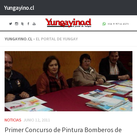
Yungayino.cl
Saltar al contenido
YUNGAYINO.CL
• EL PORTAL DE YUNGAY
NOTICIAS
JUNIO 12, 2011
Primer Concurso de Pintura Bomberos de