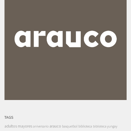
TAGS
adultos mayores
arauco
aniversario
basquetbol
biblioteca
biblioteca yungay