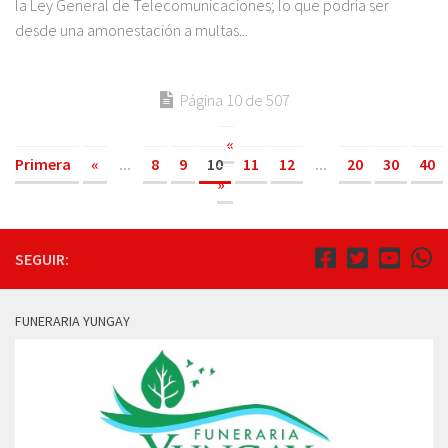
la Ley General de Telecomunicaciones; lo que podría ser
desde una amonestación a multas...
Página 10 de 507
«
Primera
«
...
8
9
10
11
12
...
20
30
40
»
SEGUIR:
FUNERARIA YUNGAY