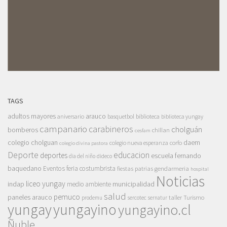
TAGS
adultos mayores
arauco
aniversario
basquetbol
biblioteca
biblioteca yungay
campanario
carabineros
cholguán
bomberos
chillan
cesfam
colegio cholguan
daem
colegio nueva esperanza
corfo
colegio divina pastora
Deporte
educacion
deportes
escuela fernando
dia del niño
dideco
baquedano
Eventos
feria costumbrista
gendarmeria
fiestas patrias
hospital
Noticias
liceo yungay
indap
municipalidad
medio ambiente
salud
pemuco
paneles arauco
taller
Turismo
prodemu
sercotec
sernatur
yungay
yungayino
yungayino.cl
Ñuble