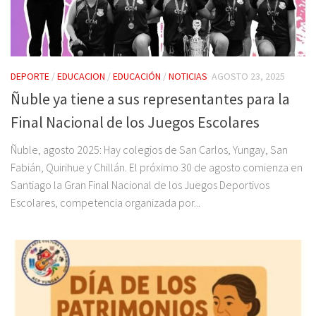
DEPORTE
/
EDUCACION
/
EDUCACIÓN
/
NOTICIAS
AGOSTO 23, 2025
Ñuble ya tiene a sus representantes para la
Final Nacional de los Juegos Escolares
Ñuble, agosto 2025: Hay colegios de San Carlos, Yungay, San
Fabián, Quirihue y Chillán. El próximo 30 de agosto comienza en
Santiago la Gran Final Nacional de los Juegos Deportivos
Escolares, competencia organizada por...