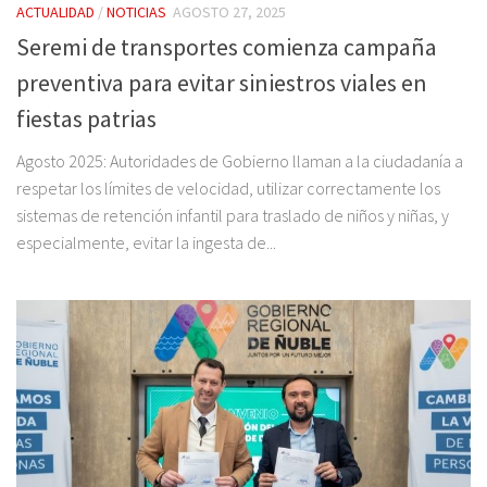
ACTUALIDAD
/
NOTICIAS
AGOSTO 27, 2025
Seremi de transportes comienza campaña
preventiva para evitar siniestros viales en
fiestas patrias
Agosto 2025: Autoridades de Gobierno llaman a la ciudadanía a
respetar los límites de velocidad, utilizar correctamente los
sistemas de retención infantil para traslado de niños y niñas, y
especialmente, evitar la ingesta de...