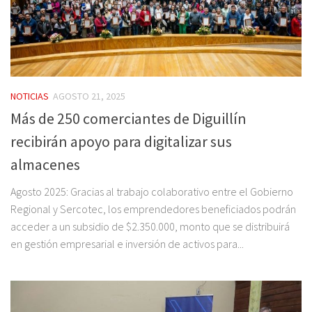
NOTICIAS
AGOSTO 21, 2025
Más de 250 comerciantes de Diguillín
recibirán apoyo para digitalizar sus
almacenes
Agosto 2025: Gracias al trabajo colaborativo entre el Gobierno
Regional y Sercotec, los emprendedores beneficiados podrán
acceder a un subsidio de $2.350.000, monto que se distribuirá
en gestión empresarial e inversión de activos para...