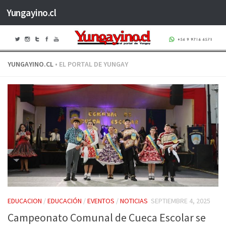
Yungayino.cl
Saltar al contenido
YUNGAYINO.CL
• EL PORTAL DE YUNGAY
EDUCACION
/
EDUCACIÓN
/
EVENTOS
/
NOTICIAS
SEPTIEMBRE 4, 2025
Campeonato Comunal de Cueca Escolar se