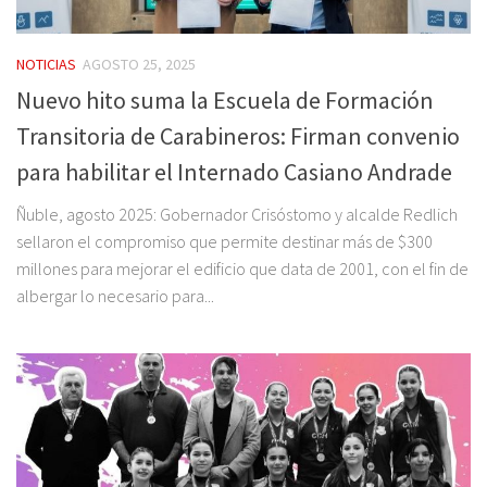
NOTICIAS
AGOSTO 25, 2025
Nuevo hito suma la Escuela de Formación
Transitoria de Carabineros: Firman convenio
para habilitar el Internado Casiano Andrade
Ñuble, agosto 2025: Gobernador Crisóstomo y alcalde Redlich
sellaron el compromiso que permite destinar más de $300
millones para mejorar el edificio que data de 2001, con el fin de
albergar lo necesario para...