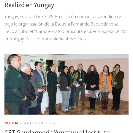
Realizó en Yungay
Yungay, septiembre 2025: En el salón comunitario multiuso y
bajo la organización de la Escuela Fernando Baquedano se
llevó a cabo el “Campeonato Comunal de Cueca Escolar 2025”
en Yungay. Participaron estudiantes de los...
NOTICIAS
SEPTIEMBRE 2, 2025
CET Gendarmería Yungay y el Instituto