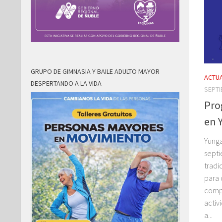
GRUPO DE GIMNASIA Y BAILE ADULTO MAYOR
ACTUA
DESPERTANDO A LA VIDA
SEPTI
Pro
en 
Yunga
septi
tradi
para d
compa
activ
a...