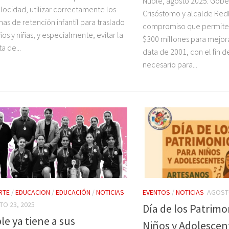
Ñuble, agosto 2025: Gob
locidad, utilizar correctamente los
Crisóstomo y alcalde Redl
mas de retención infantil para traslado
compromiso que permite 
ños y niñas, y especialmente, evitar la
$300 millones para mejora
a de...
data de 2001, con el fin d
necesario para...
RTE
/
EDUCACION
/
EDUCACIÓN
/
NOTICIAS
EVENTOS
/
NOTICIAS
AGOSTO
O 23, 2025
Día de los Patrimo
le ya tiene a sus
Niños y Adolescen