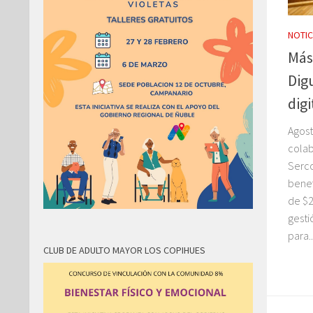
NOTIC
Más
Digu
dig
Agost
colab
Serc
benef
de $2
gesti
para..
CLUB DE ADULTO MAYOR LOS COPIHUES