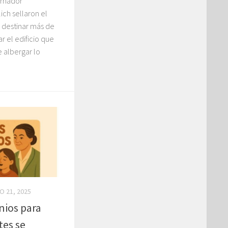
ernador
ich sellaron el
destinar más de
r el edificio que
e albergar lo
 21, 2025
nios para
tes se