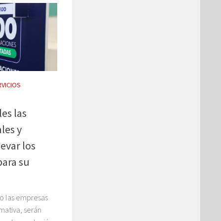
RVICIOS
es las
les y
evar los
para su
 o las empresas
mativa, serán