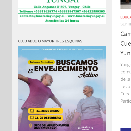
EDUC
SEPTI
Cam
CLUB ADULTO MAYOR TRES ESQUINAS
Cue
Yun
Yunga
comun
de la
llev
Cueca
Parti