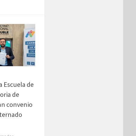
a Escuela de
oria de
an convenio
Internado