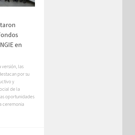
ltaron
 Fondos
ENGIE en
versión, las
 destacan por su
uctivo y
ocial de la
as oportunidades
na ceremonia