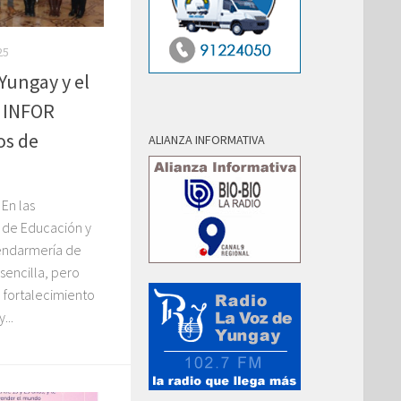
25
Yungay y el
, INFOR
os de
ALIANZA INFORMATIVA
En las
 de Educación y
endarmería de
 sencilla, pero
e fortalecimiento
...