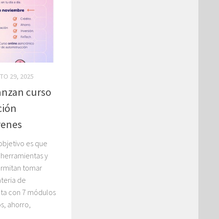
O 29, 2025
anzan curso
ción
venes
objetivo es que
 herramientas y
ermitan tomar
teria de
nta con 7 módulos
s, ahorro,