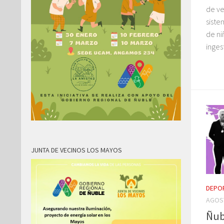
de ve
siste
de ni
ingest
JUNTA DE VECINOS LOS MAYOS
DEPO
AGOST
Ñub