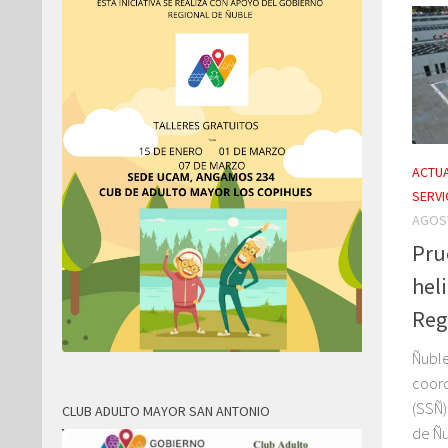
ACTUA
SERVI
AGOST
Pru
hel
Reg
Ñuble
coord
(SSÑ)
CLUB ADULTO MAYOR SAN ANTONIO
de Ñu