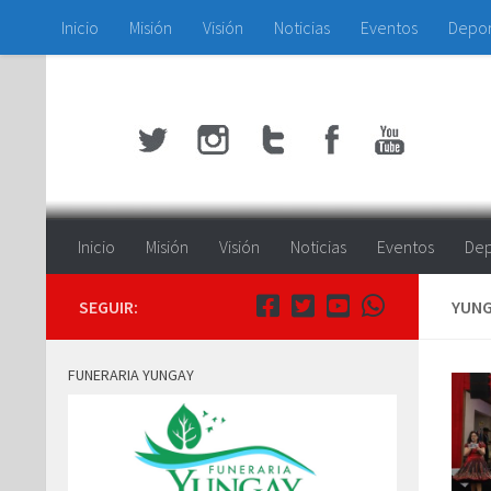
Inicio
Misión
Visión
Noticias
Eventos
Depo
Saltar al contenido
Inicio
Misión
Visión
Noticias
Eventos
Dep
SEGUIR:
YUNG
FUNERARIA YUNGAY