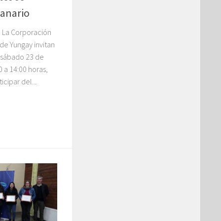
panario
 La Corporación
 de Yungay invitan
 sábado 23 de
 a 14:00 horas,
icipar del...