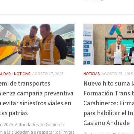
LIDAD
/
NOTICIAS
AGOSTO 27, 2025
NOTICIAS
AGOSTO 25, 2025
emi de transportes
Nuevo hito suma l
ienza campaña preventiva
Formación Transit
 evitar siniestros viales en
Carabineros: Firm
tas patrias
para habilitar el 
Casiano Andrade
o 2025: Autoridades de Gobierno
n a la ciudadanía a respetar los límites