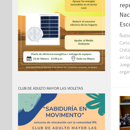
rep
Nac
Esc
Ñuble
Carlo
Chill
en Sa
Juego
organ
CLUB DE ADULTO MAYOR LAS VIOLETAS