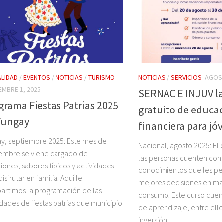
LIDAD
/
EVENTOS
/
NOTICIAS
/
TURISMO
NOTICIAS
/
SERVICIOS
AGOST
EMBRE 1, 2025
SERNAC E INJUV l
grama Fiestas Patrias 2025
gratuito de educa
Yungay
financiera para jó
y, septiembre 2025: Este mes de
Nacional, agosto 2025: El 
embre se viene cargado de
las personas cuenten con
ciones, sabores típicos y actividades
conocimientos que les p
isfrutar en familia. Aquí le
mejores decisiones en ma
rtimos la programación de las
consumo. Este curso cue
idades de fiestas patrias que municipio
de aprendizaje, entre ello
inversión,...