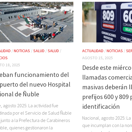
LIDAD
/
NOTICIAS
/
SALUD
/
SALUD
/
ACTUALIDAD
/
NOTICIAS
/
SE
CIOS
AGOSTO 15, 2025
O 18, 2025
Desde este miércol
eban funcionamiento del
llamadas comercia
ipuerto del nuevo Hospital
masivas deberán ll
ional de Ñuble
prefijos 600 y 809 
identificación
, agosto 2025: La actividad fue
inada por el Servicio de Salud Ñuble
Nacional, agosto 2025: La
 junto a la Prefectura de Carabineros
que incumplan con la nor
ble, quienes gestionaron la