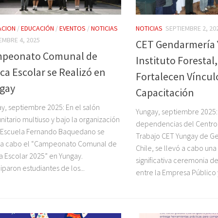
ACION
/
EDUCACIÓN
/
EVENTOS
/
NOTICIAS
NOTICIAS
SEPTIEMBRE 2, 20
EMBRE 4, 2025
CET Gendarmería 
peonato Comunal de
Instituto Forestal
ca Escolar se Realizó en
Fortalecen Víncul
gay
Capacitación
y, septiembre 2025: En el salón
Yungay, septiembre 2025: 
itario multiuso y bajo la organización
dependencias del Centro
 Escuela Fernando Baquedano se
Trabajo CET Yungay de G
ó a cabo el “Campeonato Comunal de
Chile, se llevó a cabo una
 Escolar 2025” en Yungay.
significativa ceremonia d
ciparon estudiantes de los...
entre la Empresa Público y