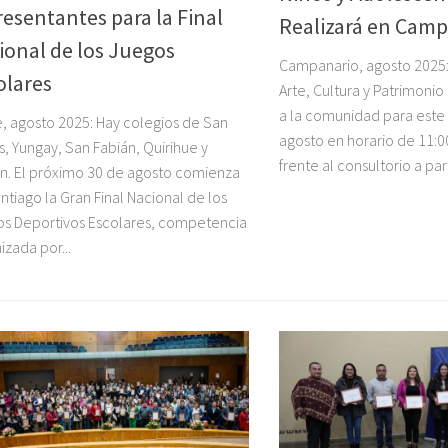
resentantes para la Final
Realizará en Cam
ional de los Juegos
Campanario, agosto 2025:
olares
Arte, Cultura y Patrimonio
a la comunidad para este
, agosto 2025: Hay colegios de San
agosto en horario de 11:00
s, Yungay, San Fabián, Quirihue y
frente al consultorio a part
án. El próximo 30 de agosto comienza
ntiago la Gran Final Nacional de los
s Deportivos Escolares, competencia
izada por...