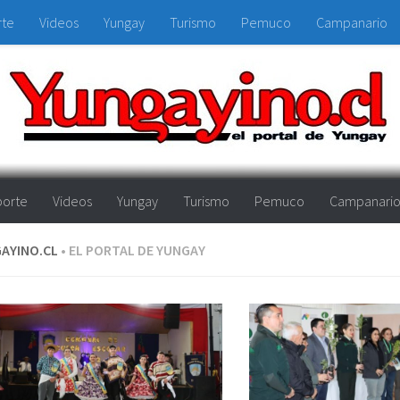
rte
Videos
Yungay
Turismo
Pemuco
Campanario
orte
Videos
Yungay
Turismo
Pemuco
Campanari
AYINO.CL
• EL PORTAL DE YUNGAY