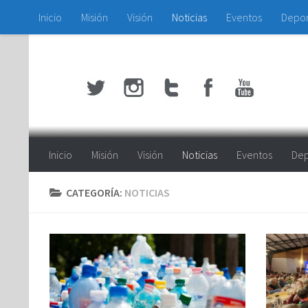
Inicio
Misión
Visión
Noticias
Eventos
Depo
Saltar al contenido
Inicio
Misión
Visión
Noticias
Eventos
Dep
CATEGORÍA:
NOTICIAS