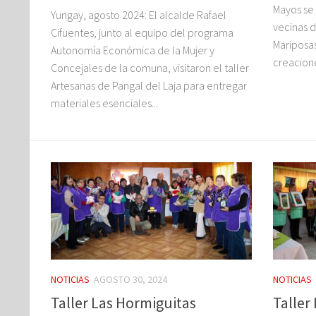
Mayos se 
Yungay, agosto 2024: El alcalde Rafael
vecinas d
Cifuentes, junto al equipo del programa
Mariposas
Autonomía Económica de la Mujer y
creaciones
Concejales de la comuna, visitaron el taller
Artesanas de Pangal del Laja para entregar
materiales esenciales...
NOTICIAS
AGOSTO 30, 2024
NOTICIAS
Taller Las Hormiguitas
Taller