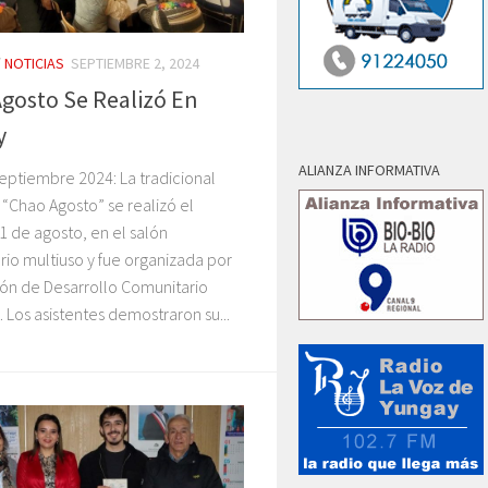
/
NOTICIAS
SEPTIEMBRE 2, 2024
gosto Se Realizó En
y
ALIANZA INFORMATIVA
eptiembre 2024: La tradicional
 “Chao Agosto” se realizó el
 de agosto, en el salón
io multiuso y fue organizada por
ión de Desarrollo Comunitario
. Los asistentes demostraron su...