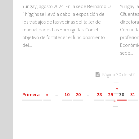
Yungay, agosto 2024: En la sede Bernardo O
Yungay, a
´higgins se llevó a cabo la exposición de
Cifuente
los trabajos de las vecinas del taller de
director
manualidades Las Hormiguitas. Con el
Comunita
objetivo de fortalecer el funcionamiento
profesio
del...
Económica
sede...
Página 30 de 501
«
Primera
«
...
10
20
...
28
29
30
31
»