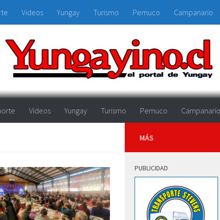
rte
Videos
Yungay
Turismo
Pemuco
Campanario
orte
Videos
Yungay
Turismo
Pemuco
Campanari
MÁS
PUBLICIDAD