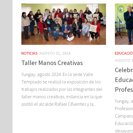
NOTICIAS
AGOSTO 31, 2024
EDUCACIÓ
AGOSTO 3
Taller Manos Creativas
Celebr
Yungay, agosto 2024: En la sede Valle
Educa
Templado se realizó la exposición de los
Profes
trabajos realizados por las integrantes del
taller manos creativas, instancia en la que
Yungay, a
asistió el alcalde Rafael Cifuentes y la...
Profesio
Campanar
Educació
desayuno