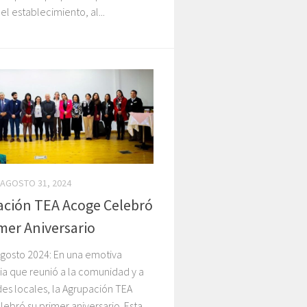
el establecimiento, al...
AGOSTO 31, 2024
ción TEA Acoge Celebró
mer Aniversario
agosto 2024: En una emotiva
a que reunió a la comunidad y a
es locales, la Agrupación TEA
ebró su primer aniversario. Esta