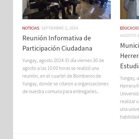
NOTICIAS
SEPTIEMBRE 2, 2024
EDUCACIO
AGOSTO 3
Reunión Informativa de
Munici
Participación Ciudadana
Herrer
Yungay, agosto 2024: El día viernes 30 de
Estudi
agosto a las 10:00 horas se realizó una
reunión, en el cuartel de Bomberos de
Yungay, a
Yungay, donde se citaron a organizaciones
Herrera M
de nuestra comuna para entregarles...
Universi
realizar 
una univ
habilidad