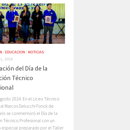
N
/
EDUCACION
/
NOTICIAS
1, 2024
ación del Día de la
ción Técnico
ional
gosto 2024: En el Liceo Técnico
nal Marcos Delucchi Fonck de
io se conmemoró el Día de la
n Técnico Profesional con un
 especial preparado por el Taller