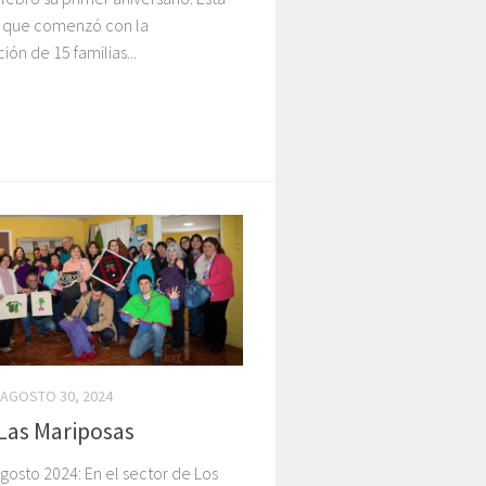
a, que comenzó con la
ión de 15 familias...
AGOSTO 30, 2024
 Las Mariposas
gosto 2024: En el sector de Los