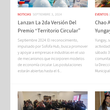
NOTICIAS
SEPTIEMBRE 3, 2024
EVENTOS
Lanzan La 2da Versión Del
Chao A
Premio “Territorio Circular”
Yunga
Septiembre 2024: El reconocimiento,
Yungay, s
impulsado por Sofofa Hub, busca promover
actividad
y apoyar a empresas e industrias en el uso
sábado 31
de mecanismos que incorporen modelos
comunitar
de economía circular. Las postulaciones
la Direcc
estarán abiertas hasta el 6...
Municipal