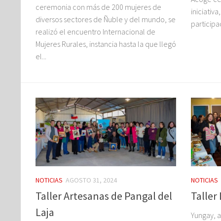
ceremonia con más de 200 mujeres de
iniciativ
diversos sectores de Ñuble y del mundo, se
participac
realizó el encuentro Internacional de
Mujeres Rurales, instancia hasta la que llegó
el...
NOTICIAS
AGOSTO 31, 2024
NOTICIAS
Taller Artesanas de Pangal del
Taller
Laja
Yungay, a