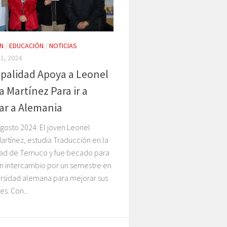
N
/
EDUCACIÓN
/
NOTICIAS
1, 2024
palidad Apoya a Leonel
a Martínez Para ir a
ar a Alemania
gosto 2024: El joven Leonel
artínez, estudia Traducción en la
dad de Temuco y fue becado para
un intercambio por un semestre en
ersidad alemana para mejorar sus
es. Con...