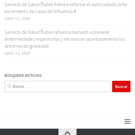
Servicio de Salud Ñuble llama a reforzar el autocuidado ante
incremento de casos de Influenza A
JULIO 17, 2026
Servicio de Salud Ñuble refuerza llamado a prevenir
enfermedades respiratorias y reconocer oportunamente los
síntomas de gravedad
JULIO 13, 2026
BÚSQUEDA NOTICIAS
Buscar: