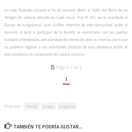
Un robo frustrado durante el fin de semana afecto al Salón del Reino de los
Testigos de Jehová, ubicado en Calle Arturo Prat Nº 267, así lo manifestó al
Equipo de Yungayino.cl Juan Guiñez miembro de esta comunidad quién al
concurrir al local a participar de la reunión se encontraron con las puertas
trabadas y forcejeadas, percatándose del intento de abrir las mismas, por lo que
no pudieron ingresar a sus actividades, producto de esta sorpresiva acción se
dejo constancia en Carabineros de nuestra comuna.
Página 1 de 1
1
Etiquetas:
Noticias
yungay
yungayino
TAMBIÉN TE PODRÍA GUSTAR...