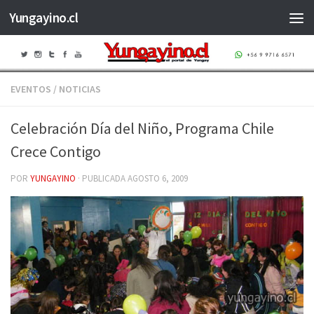
Yungayino.cl
Saltar al contenido
EVENTOS
/
NOTICIAS
Celebración Día del Niño, Programa Chile
Crece Contigo
POR
YUNGAYINO
· PUBLICADA
AGOSTO 6, 2009