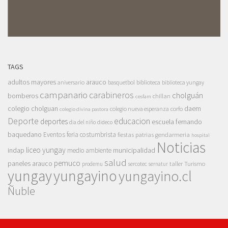
TAGS
adultos mayores
arauco
aniversario
basquetbol
biblioteca
biblioteca yungay
campanario
carabineros
cholguán
bomberos
chillan
cesfam
colegio cholguan
daem
colegio nueva esperanza
corfo
colegio divina pastora
Deporte
educacion
deportes
escuela fernando
dia del niño
dideco
baquedano
Eventos
feria costumbrista
gendarmeria
fiestas patrias
hospital
Noticias
liceo yungay
indap
municipalidad
medio ambiente
salud
pemuco
paneles arauco
taller
Turismo
prodemu
sercotec
sernatur
yungay
yungayino
yungayino.cl
Ñuble