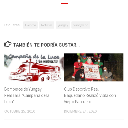
Etiquetas:
Eventos
Noticias
yungay
yungayino
TAMBIÉN TE PODRÍA GUSTAR...
Bomberos de Yungay
Club Deportivo Real
Realizará “Campaña de la
Baquedano Realizó Visita con
Luca”
Viejito Pascuero
OCTUBRE 25, 2010
DICIEMBRE 24, 2020