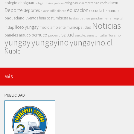
colegio cholguan
daem
colegio nueva esperanza
corfo
colegio divina pastora
Deporte
educacion
deportes
escuela fernando
dia del niño
dideco
baquedano
Eventos
feria costumbrista
gendarmeria
fiestas patrias
hospital
Noticias
liceo yungay
indap
municipalidad
medio ambiente
salud
pemuco
paneles arauco
taller
Turismo
prodemu
sercotec
sernatur
yungay
yungayino
yungayino.cl
Ñuble
MÁS
PUBLICIDAD