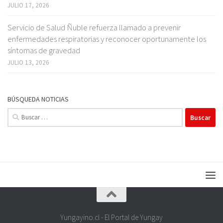
JULIO 17, 2026
Servicio de Salud Ñuble refuerza llamado a prevenir
enfermedades respiratorias y reconocer oportunamente los
síntomas de gravedad
JULIO 13, 2026
BÚSQUEDA NOTICIAS
Buscar:
Yungayino.cl - El Portal de Yungay