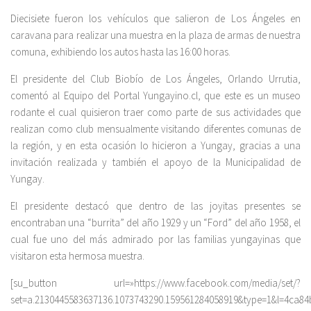
Diecisiete fueron los vehículos que salieron de Los Ángeles en
caravana para realizar una muestra en la plaza de armas de nuestra
comuna, exhibiendo los autos hasta las 16:00 horas.
El presidente del Club Biobío de Los Ángeles, Orlando Urrutia,
comentó al Equipo del Portal Yungayino.cl, que este es un museo
rodante el cual quisieron traer como parte de sus actividades que
realizan como club mensualmente visitando diferentes comunas de
la región, y en esta ocasión lo hicieron a Yungay, gracias a una
invitación realizada y también el apoyo de la Municipalidad de
Yungay.
El presidente destacó que dentro de las joyitas presentes se
encontraban una “burrita” del año 1929 y un “Ford” del año 1958, el
cual fue uno del más admirado por las familias yungayinas que
visitaron esta hermosa muestra.
[su_button url=»https://www.facebook.com/media/set/?
set=a.2130445583637136.1073743290.159561284058919&type=1&l=4ca84