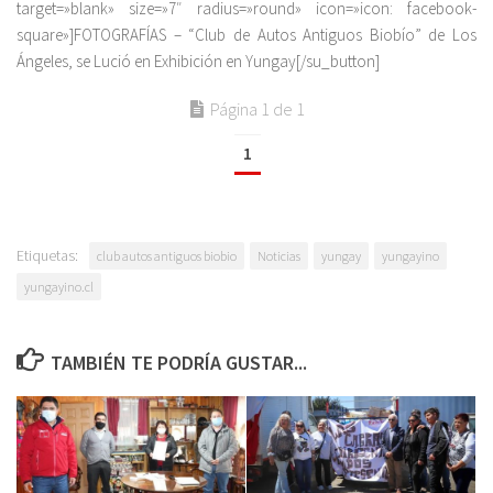
target=»blank» size=»7″ radius=»round» icon=»icon: facebook-
square»]FOTOGRAFÍAS – “Club de Autos Antiguos Biobío” de Los
Ángeles, se Lució en Exhibición en Yungay[/su_button]
Página 1 de 1
1
Etiquetas:
club autos antiguos biobio
Noticias
yungay
yungayino
yungayino.cl
TAMBIÉN TE PODRÍA GUSTAR...