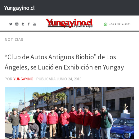
Yungayino.cl
Saltar al contenido
NOTICIAS
“Club de Autos Antiguos Biobío” de Los
Ángeles, se Lució en Exhibición en Yungay
POR
YUNGAYINO
· PUBLICADA
JUNIO 24, 2018