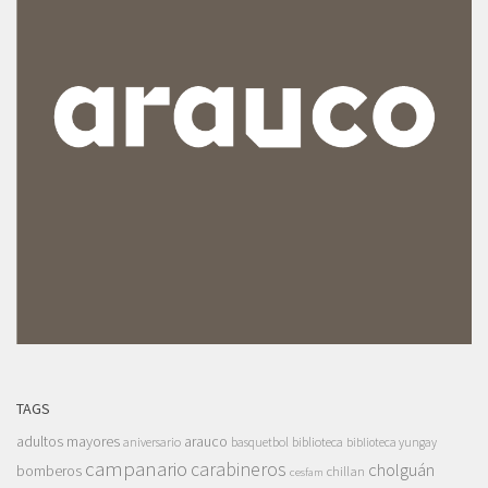
TAGS
adultos mayores
arauco
aniversario
basquetbol
biblioteca
biblioteca yungay
campanario
carabineros
cholguán
bomberos
chillan
cesfam