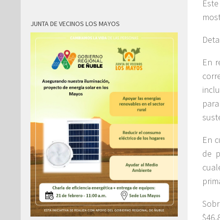
Este
most
JUNTA DE VECINOS LOS MAYOS
Deta
En r
corr
incl
para
sust
En c
de p
cual
prima
Sobr
$46.