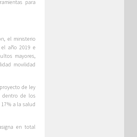
rramientas para
n, el ministerio
a el año 2019 e
dultos mayores,
alidad movilidad
 proyecto de ley
 dentro de los
l 17% a la salud
asigna en total