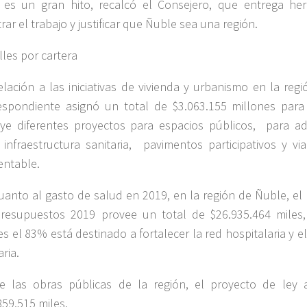
 es un gran hito, recalcó el Consejero, que entrega he
rar el trabajo y justificar que Ñuble sea una región.
lles por cartera
elación a las iniciativas de vivienda y urbanismo en la regió
espondiente asignó un total de $3.063.155 millones par
uye diferentes proyectos para espacios públicos, para a
 infraestructura sanitaria, pavimentos participativos y vi
entable.
uanto al gasto de salud en 2019, en la región de Ñuble, el
resupuestos 2019 provee un total de $26.935.464 miles,
es el 83% está destinado a fortalecer la red hospitalaria y e
ria.
e las obras públicas de la región, el proyecto de ley 
859.515 miles.