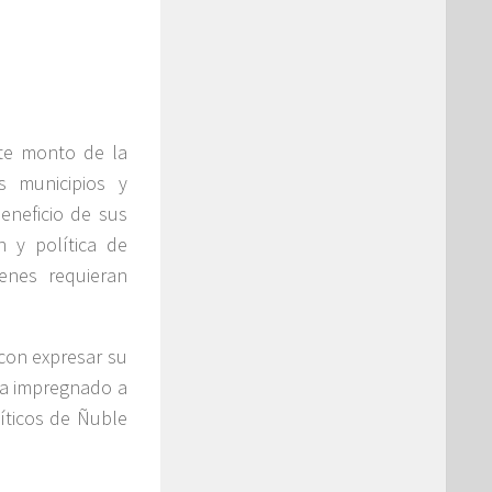
ste monto de la
s municipios y
eneficio de sus
n y política de
enes requieran
 con expresar su
 ha impregnado a
íticos de Ñuble