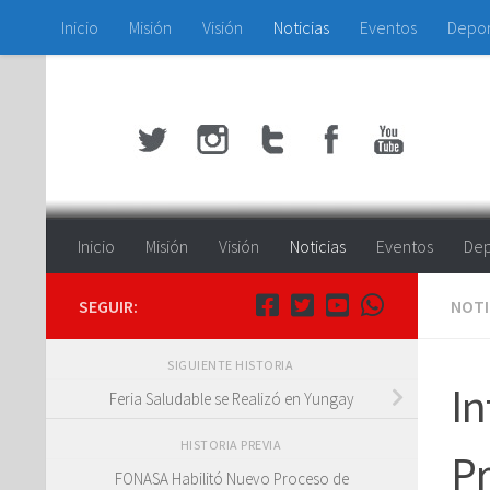
Inicio
Misión
Visión
Noticias
Eventos
Depo
Saltar al contenido
Inicio
Misión
Visión
Noticias
Eventos
Dep
SEGUIR:
NOTI
SIGUIENTE HISTORIA
In
Feria Saludable se Realizó en Yungay
HISTORIA PREVIA
Pr
FONASA Habilitó Nuevo Proceso de