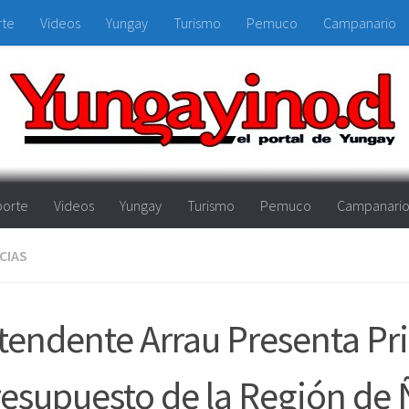
rte
Videos
Yungay
Turismo
Pemuco
Campanario
orte
Videos
Yungay
Turismo
Pemuco
Campanari
CIAS
tendente Arrau Presenta Pr
esupuesto de la Región de 