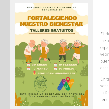
El d
mejo
orga
veci
puer
aseso
En t
sati
la R
tene