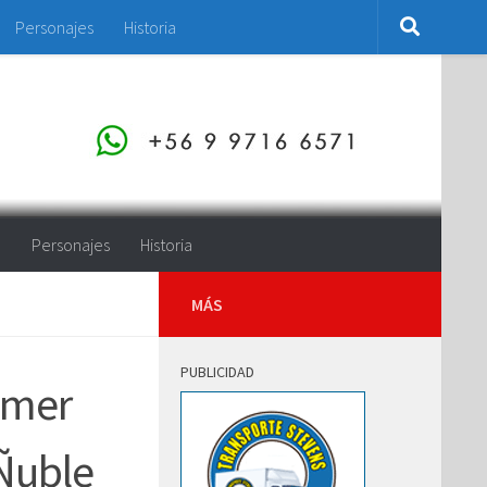
Personajes
Historia
o
Personajes
Historia
MÁS
PUBLICIDAD
imer
Ñuble