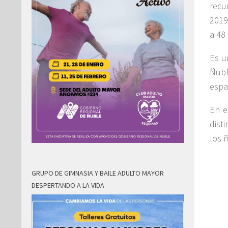
recu
2019
a 48
Es u
Ñubl
espa
En e
dist
los 
GRUPO DE GIMNASIA Y BAILE ADULTO MAYOR
DESPERTANDO A LA VIDA