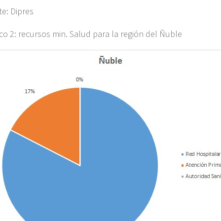
te: Dipres
ico 2: recursos min. Salud para la región del Ñuble