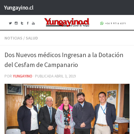
Yungayino.cl
Saltar al contenido
NOTICIAS
/
SALUD
Dos Nuevos médicos Ingresan a la Dotación
del Cesfam de Campanario
POR
YUNGAYINO
· PUBLICADA
ABRIL 3, 2019