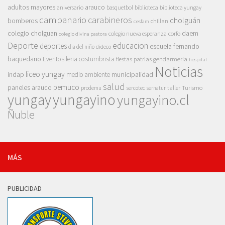
adultos mayores
arauco
aniversario
basquetbol
biblioteca
biblioteca yungay
campanario
carabineros
cholguán
bomberos
chillan
cesfam
colegio cholguan
daem
colegio nueva esperanza
corfo
colegio divina pastora
Deporte
educacion
deportes
escuela fernando
dia del niño
dideco
baquedano
Eventos
feria costumbrista
gendarmeria
fiestas patrias
hospital
Noticias
liceo yungay
indap
municipalidad
medio ambiente
salud
pemuco
paneles arauco
taller
Turismo
prodemu
sercotec
sernatur
yungay
yungayino
yungayino.cl
Ñuble
MÁS
PUBLICIDAD