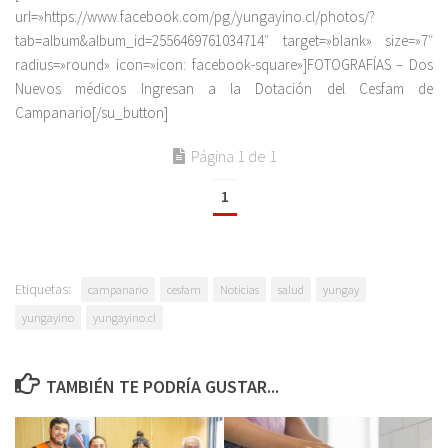
url=»https://www.facebook.com/pg/yungayino.cl/photos/?
tab=album&album_id=2556469761034714″ target=»blank» size=»7″
radius=»round» icon=»icon: facebook-square»]FOTOGRAFÍAS – Dos
Nuevos médicos Ingresan a la Dotación del Cesfam de
Campanario[/su_button]
Página 1 de 1
1
Etiquetas:
campanario
cesfam
Noticias
salud
yungay
yungayino
yungayino.cl
TAMBIÉN TE PODRÍA GUSTAR...