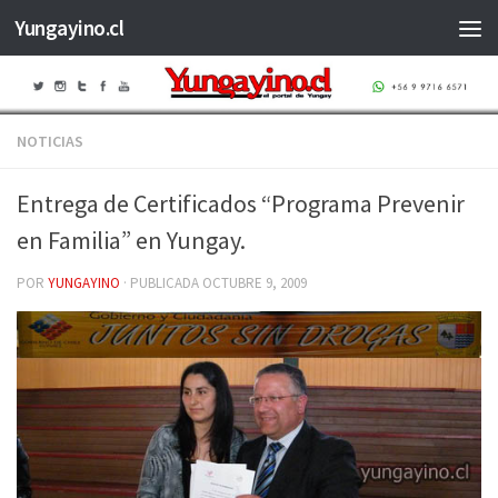
Yungayino.cl
Saltar al contenido
NOTICIAS
Entrega de Certificados “Programa Prevenir
en Familia” en Yungay.
POR
YUNGAYINO
· PUBLICADA
OCTUBRE 9, 2009