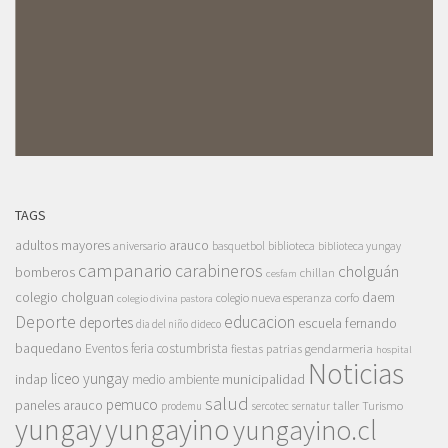
TAGS
adultos mayores
arauco
aniversario
basquetbol
biblioteca
biblioteca yungay
campanario
carabineros
cholguán
bomberos
chillan
cesfam
colegio cholguan
daem
colegio nueva esperanza
corfo
colegio divina pastora
Deporte
educacion
deportes
escuela fernando
dia del niño
dideco
baquedano
Eventos
feria costumbrista
gendarmeria
fiestas patrias
hospital
Noticias
liceo yungay
indap
municipalidad
medio ambiente
salud
pemuco
paneles arauco
taller
Turismo
prodemu
sercotec
sernatur
yungay
yungayino
yungayino.cl