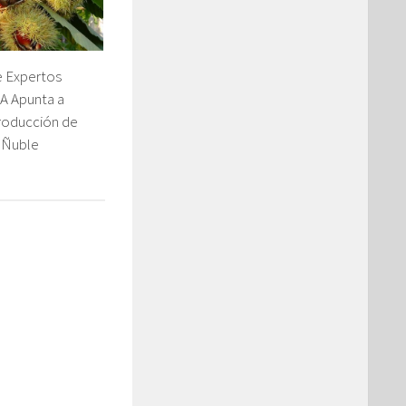
de Expertos
IA Apunta a
roducción de
 Ñuble
3