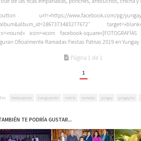
star de las ricas empanadas, ponches, anticuchos, chicha 
_button url=»https://www.facebook.com/pg/yungayin
=album&album_id=2867373483277672″ target=»bla
us=»round» icon=»icon: facebook-square»]FOTOGRAFÍAS
guran Oficialmente Ramadas Fiestas Patrias 2019 en Yungay
Página 1 de 1
1
tas:
fiestas patrias
inauguración
noticia
ramadas
yungay
yungayino
TAMBIÉN TE PODRÍA GUSTAR...