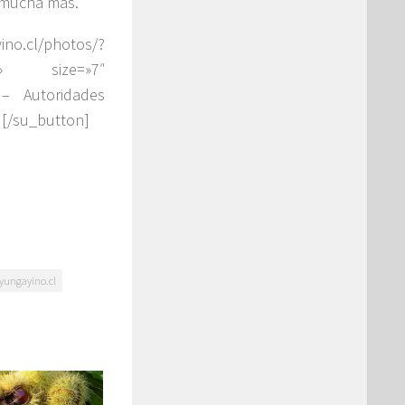
y mucha más.
o.cl/photos/?
nk» size=»7″
 – Autoridades
 [/su_button]
yungayino.cl