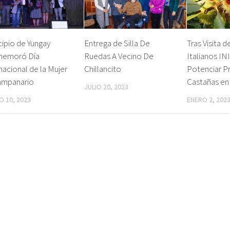
ipio de Yungay
Entrega de Silla De
Tras Visita 
emoró Día
Ruedas A Vecino De
Italianos IN
nacional de la Mujer
Chillancito
Potenciar P
ampanario
Castañas en
JULIO 20, 2023
 10, 2023
ENERO 2, 202