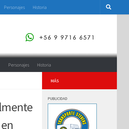
Personajes
Historia
o
Personajes
Historia
MÁS
PUBLICIDAD
almente
 en