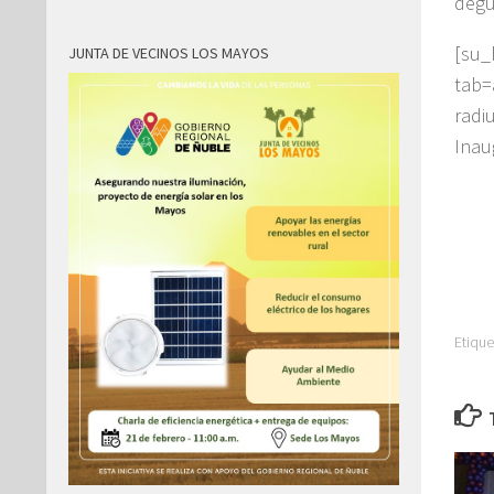
degu
[su
JUNTA DE VECINOS LOS MAYOS
tab
radi
Inau
Etique