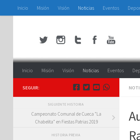
Inicio
Misión
Visión
Noticias
Eventos
Depo
Saltar al contenido
Inicio
Misión
Visión
Noticias
Eventos
Dep
SEGUIR:
NOTI
SIGUIENTE HISTORIA
Au
Campeonato Comunal de Cueca “La
Chabelita” en Fiestas Patrias 2019
Ra
HISTORIA PREVIA