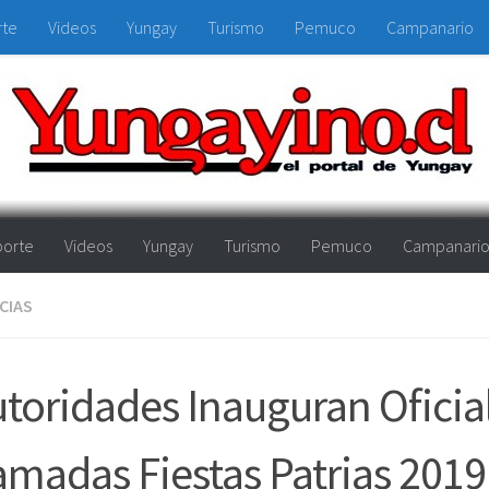
rte
Videos
Yungay
Turismo
Pemuco
Campanario
orte
Videos
Yungay
Turismo
Pemuco
Campanari
CIAS
toridades Inauguran Ofici
madas Fiestas Patrias 2019