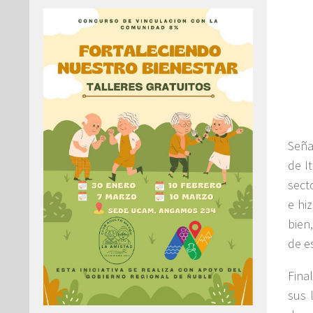
Seña
de I
sect
e hi
bien
de e
Fina
sus 