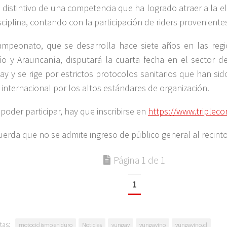
o distintivo de una competencia que ha logrado atraer a la el
isciplina, contando con la participación de riders proveniente
ampeonato, que se desarrolla hace siete años en las reg
ío y Arauncanía, disputará la cuarta fecha en el sector 
ay y se rige por estrictos protocolos sanitarios que han si
l internacional por los altos estándares de organización.
 poder participar, hay que inscribirse en
https://www.tripleco
uerda que no se admite ingreso de público general al recinto
Página 1 de 1
1
tas:
motociclismo en duro
Noticias
yungay
yungayino
yungayino.cl