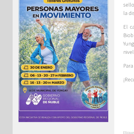
sell
la d
El c
Biob
Yung
nive
Para
¡Rec
Etique