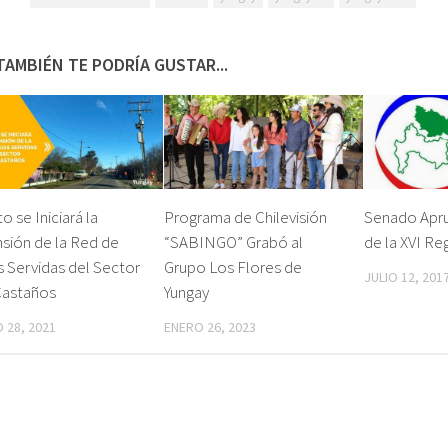
TAMBIÉN TE PODRÍA GUSTAR...
o se Iniciará la
Programa de Chilevisión
Senado Apr
sión de la Red de
“SABINGO” Grabó al
de la XVI Re
 Servidas del Sector
Grupo Los Flores de
JULIO 12, 201
Castaños
Yungay
 28, 2021
ENERO 26, 2023