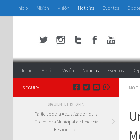
Inicio
Misión
Visión
Noticias
Eventos
Depo
Saltar al contenido
Inicio
Misión
Visión
Noticias
Eventos
Dep
SEGUIR:
NOTI
SIGUIENTE HISTORIA
Un
Participe de la Actualización de la
Ordenanza Municipal de Tenencia
Responsable
M