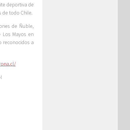
ite deportiva de
s de todo Chile.
iones de Ñuble,
de Los Mayos en
do reconocidos a
rona.cl/
!