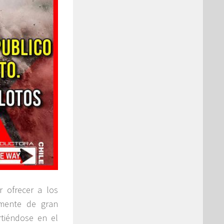
r ofrecer a los
amente de gran
rtiéndose en el