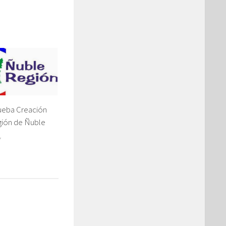
ueba Creación
gión de Ñuble
7