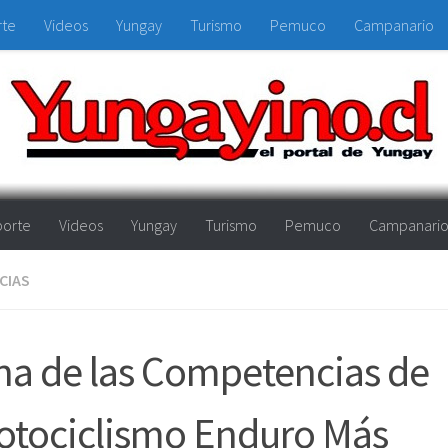
rte
Videos
Yungay
Turismo
Pemuco
Campanario
orte
Videos
Yungay
Turismo
Pemuco
Campanari
CIAS
a de las Competencias de
otociclismo Enduro Más