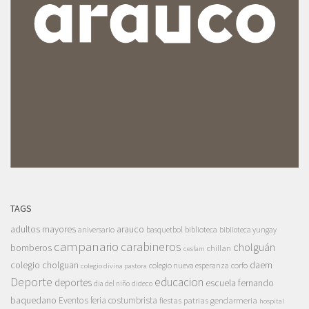
TAGS
adultos mayores
arauco
aniversario
basquetbol
biblioteca
biblioteca yungay
campanario
carabineros
cholguán
bomberos
chillan
cesfam
colegio cholguan
daem
colegio nueva esperanza
corfo
colegio divina pastora
Deporte
educacion
deportes
escuela fernando
dia del niño
dideco
baquedano
Eventos
feria costumbrista
gendarmeria
fiestas patrias
hospital