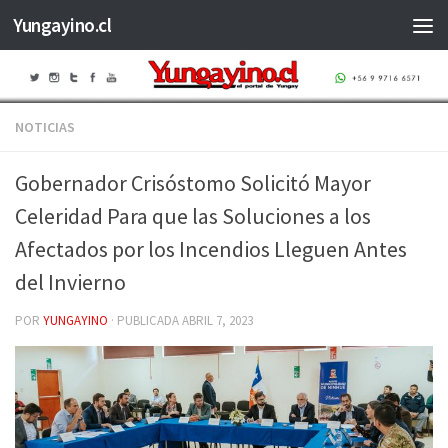
Yungayino.cl
Saltar al contenido
NOTICIAS
Gobernador Crisóstomo Solicitó Mayor
Celeridad Para que las Soluciones a los
Afectados por los Incendios Lleguen Antes
del Invierno
POR
YUNGAYINO
· PUBLICADA
ABRIL 7, 2023