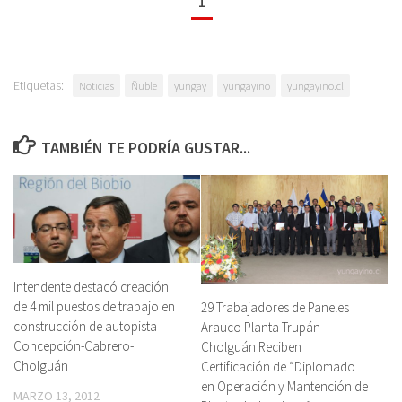
1
Etiquetas:
Noticias
Ñuble
yungay
yungayino
yungayino.cl
TAMBIÉN TE PODRÍA GUSTAR...
Intendente destacó creación
de 4 mil puestos de trabajo en
29 Trabajadores de Paneles
construcción de autopista
Arauco Planta Trupán –
Concepción-Cabrero-
Cholguán Reciben
Cholguán
Certificación de “Diplomado
en Operación y Mantención de
MARZO 13, 2012