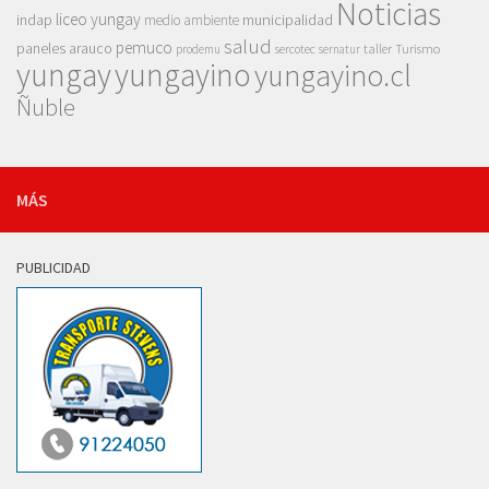
Noticias
liceo yungay
indap
municipalidad
medio ambiente
salud
pemuco
paneles arauco
taller
Turismo
prodemu
sercotec
sernatur
yungay
yungayino
yungayino.cl
Ñuble
MÁS
PUBLICIDAD