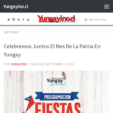
Yungayino.cl
Saltar al contenido
NOTICIAS
Celebremos Juntos El Mes De La Patria En
Yungay
POR
YUNGAYINO
· PUBLICADA
SEPTIEMBRE 2, 2023