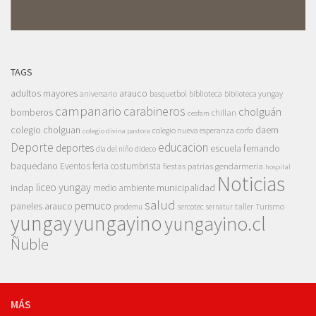
TAGS
adultos mayores
arauco
aniversario
basquetbol
biblioteca
biblioteca yungay
campanario
carabineros
cholguán
bomberos
chillan
cesfam
colegio cholguan
daem
colegio nueva esperanza
corfo
colegio divina pastora
Deporte
educacion
deportes
escuela fernando
dia del niño
dideco
baquedano
Eventos
feria costumbrista
gendarmeria
fiestas patrias
hospital
Noticias
liceo yungay
indap
municipalidad
medio ambiente
salud
pemuco
paneles arauco
taller
Turismo
prodemu
sercotec
sernatur
yungay
yungayino
yungayino.cl
Ñuble
MÁS