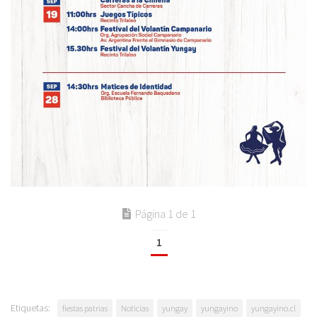
Página 1 de 1
1
Etiquetas:
fiestas patrias
Noticias
yungay
yungayino
yungayino.cl