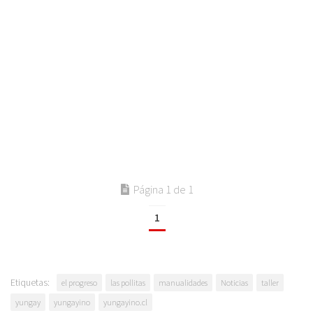
Página 1 de 1
1
Etiquetas:
el progreso
las pollitas
manualidades
Noticias
taller
yungay
yungayino
yungayino.cl