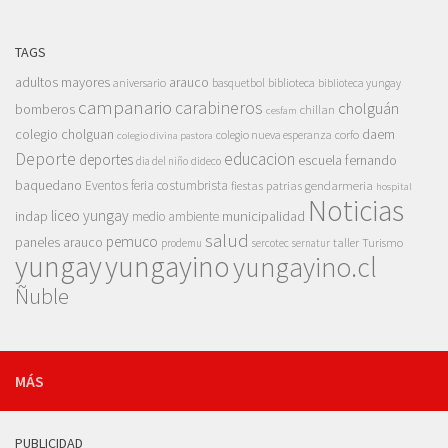
TAGS
adultos mayores
arauco
aniversario
basquetbol
biblioteca
biblioteca yungay
campanario
carabineros
cholguán
bomberos
chillan
cesfam
colegio cholguan
daem
colegio nueva esperanza
corfo
colegio divina pastora
Deporte
educacion
deportes
escuela fernando
dia del niño
dideco
baquedano
Eventos
feria costumbrista
gendarmeria
fiestas patrias
hospital
Noticias
liceo yungay
indap
municipalidad
medio ambiente
salud
pemuco
paneles arauco
taller
Turismo
prodemu
sercotec
sernatur
yungay
yungayino
yungayino.cl
Ñuble
MÁS
PUBLICIDAD