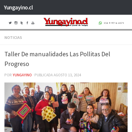
Yungayino.cl
Saltar al contenido
NOTICIAS
Taller De manualidades Las Pollitas Del
Progreso
POR
YUNGAYINO
· PUBLICADA
AGOSTO 13, 2024