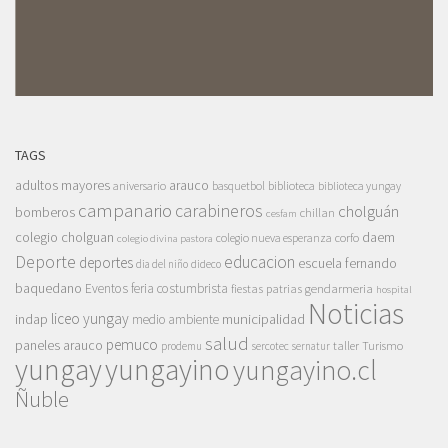
TAGS
adultos mayores
arauco
aniversario
basquetbol
biblioteca
biblioteca yungay
campanario
carabineros
cholguán
bomberos
chillan
cesfam
colegio cholguan
daem
colegio nueva esperanza
corfo
colegio divina pastora
Deporte
educacion
deportes
escuela fernando
dia del niño
dideco
baquedano
Eventos
feria costumbrista
gendarmeria
fiestas patrias
hospital
Noticias
liceo yungay
indap
municipalidad
medio ambiente
salud
pemuco
paneles arauco
taller
Turismo
prodemu
sercotec
sernatur
yungay
yungayino
yungayino.cl
Ñuble