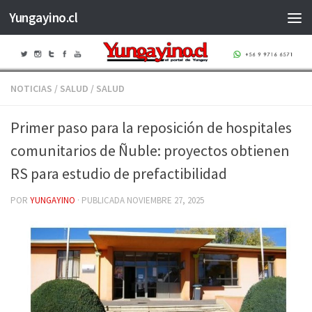
Yungayino.cl
Saltar al contenido
NOTICIAS
/
SALUD
/
SALUD
Primer paso para la reposición de hospitales
comunitarios de Ñuble: proyectos obtienen
RS para estudio de prefactibilidad
POR
YUNGAYINO
· PUBLICADA
NOVIEMBRE 27, 2025