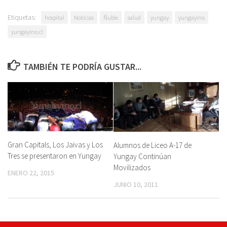
Etiquetas:
hospital
Noticias
Ñuble
salud
yungay
yungayino
yungayino.cl
TAMBIÉN TE PODRÍA GUSTAR...
Gran Capitals, Los Jaivas y Los
Alumnos de Liceo A-17 de
Tres se presentaron en Yungay
Yungay Continúan
Movilizados
ENERO 22, 2015
JUNIO 10, 2011