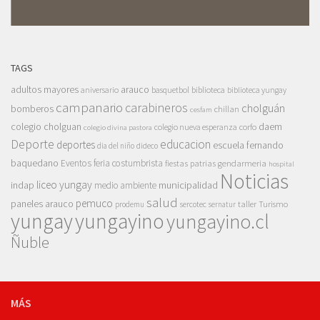
TAGS
adultos mayores
arauco
aniversario
basquetbol
biblioteca
biblioteca yungay
campanario
carabineros
cholguán
bomberos
chillan
cesfam
colegio cholguan
daem
colegio nueva esperanza
corfo
colegio divina pastora
Deporte
educacion
deportes
escuela fernando
dia del niño
dideco
baquedano
Eventos
feria costumbrista
gendarmeria
fiestas patrias
hospital
Noticias
liceo yungay
indap
municipalidad
medio ambiente
salud
pemuco
paneles arauco
taller
Turismo
prodemu
sercotec
sernatur
yungay
yungayino
yungayino.cl
Ñuble
MÁS