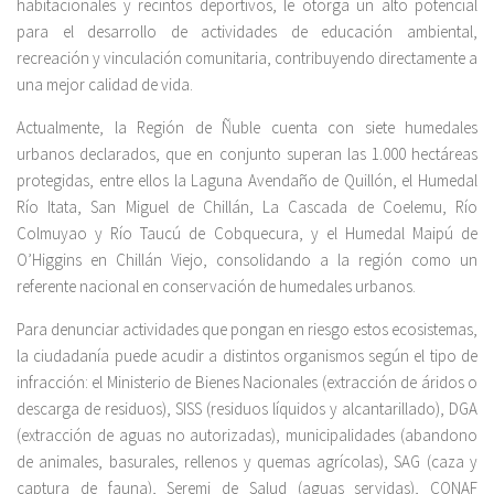
habitacionales y recintos deportivos, le otorga un alto potencial
para el desarrollo de actividades de educación ambiental,
recreación y vinculación comunitaria, contribuyendo directamente a
una mejor calidad de vida.
Actualmente, la Región de Ñuble cuenta con siete humedales
urbanos declarados, que en conjunto superan las 1.000 hectáreas
protegidas, entre ellos la Laguna Avendaño de Quillón, el Humedal
Río Itata, San Miguel de Chillán, La Cascada de Coelemu, Río
Colmuyao y Río Taucú de Cobquecura, y el Humedal Maipú de
O’Higgins en Chillán Viejo, consolidando a la región como un
referente nacional en conservación de humedales urbanos.
Para denunciar actividades que pongan en riesgo estos ecosistemas,
la ciudadanía puede acudir a distintos organismos según el tipo de
infracción: el Ministerio de Bienes Nacionales (extracción de áridos o
descarga de residuos), SISS (residuos líquidos y alcantarillado), DGA
(extracción de aguas no autorizadas), municipalidades (abandono
de animales, basurales, rellenos y quemas agrícolas), SAG (caza y
captura de fauna), Seremi de Salud (aguas servidas), CONAF