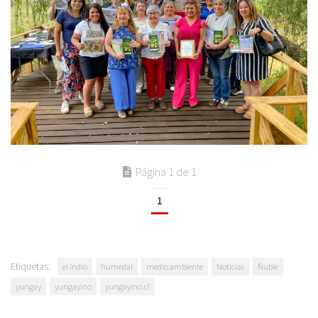
Página 1 de 1
1
Etiquetas:
el indio
humedal
medio ambiente
Noticias
Ñuble
yungay
yungayino
yungayino.cl