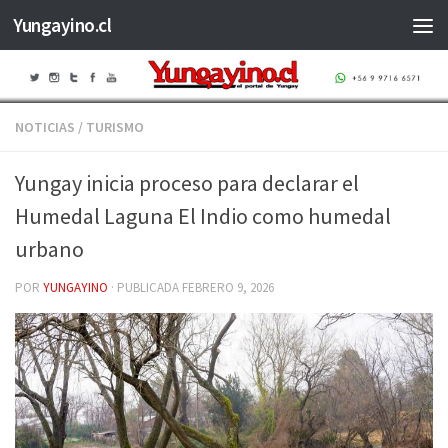
Yungayino.cl
Saltar al contenido
NOTICIAS
/
TURISMO
Yungay inicia proceso para declarar el
Humedal Laguna El Indio como humedal
urbano
POR
YUNGAYINO
· PUBLICADA
FEBRERO 9, 2026