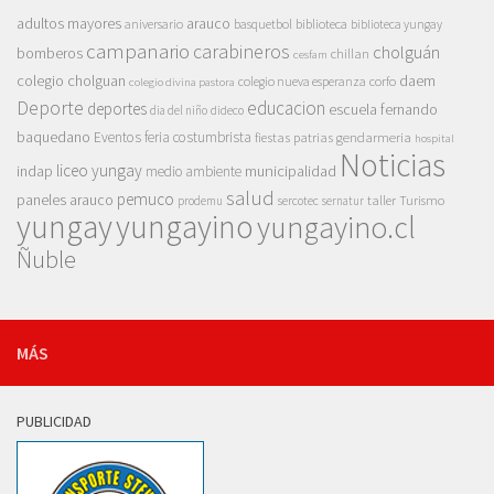
adultos mayores
arauco
aniversario
basquetbol
biblioteca
biblioteca yungay
campanario
carabineros
cholguán
bomberos
chillan
cesfam
colegio cholguan
daem
colegio nueva esperanza
corfo
colegio divina pastora
Deporte
educacion
deportes
escuela fernando
dia del niño
dideco
baquedano
Eventos
feria costumbrista
gendarmeria
fiestas patrias
hospital
Noticias
liceo yungay
indap
municipalidad
medio ambiente
salud
pemuco
paneles arauco
taller
Turismo
prodemu
sercotec
sernatur
yungay
yungayino
yungayino.cl
Ñuble
MÁS
PUBLICIDAD