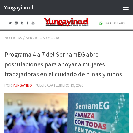
Yungayino.cl
Saltar al contenido
NOTICIAS
/
SERVICIOS
/
SOCIAL
Programa 4 a 7 del SernamEG abre
postulaciones para apoyar a mujeres
trabajadoras en el cuidado de niñas y niños
POR
YUNGAYINO
· PUBLICADA
FEBRERO 19, 2026