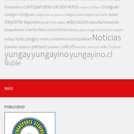
campanario
carabineros
cholguán
bomberos
chillan
cesfam
colegio cholguan
daem
colegio nueva esperanza
corfo
colegio divina pastora
Deporte
educacion
deportes
escuela fernando
dia del niño
dideco
baquedano
Eventos
feria costumbrista
gendarmeria
fiestas patrias
hospital
Noticias
liceo yungay
indap
municipalidad
medio ambiente
salud
pemuco
paneles arauco
taller
Turismo
prodemu
sercotec
sernatur
yungay
yungayino
yungayino.cl
Ñuble
MÁS
PUBLICIDAD