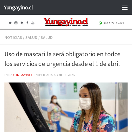
Yungayino.cl
Saltar al contenido
NOTICIAS
/
SALUD
/
SALUD
Uso de mascarilla será obligatorio en todos
los servicios de urgencia desde el 1 de abril
POR
YUNGAYINO
· PUBLICADA
ABRIL 9, 2026