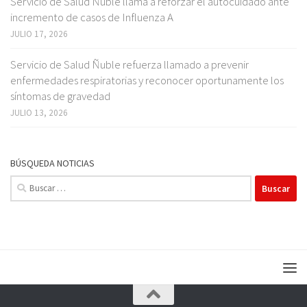
Servicio de Salud Ñuble llama a reforzar el autocuidado ante
incremento de casos de Influenza A
JULIO 17, 2026
Servicio de Salud Ñuble refuerza llamado a prevenir
enfermedades respiratorias y reconocer oportunamente los
síntomas de gravedad
JULIO 13, 2026
BÚSQUEDA NOTICIAS
Buscar: