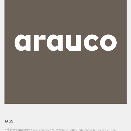
TAGS
adultos mayores
arauco
aniversario
basquetbol
biblioteca
biblioteca yungay