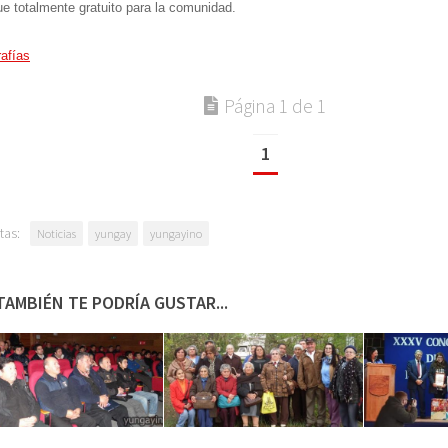
ue totalmente gratuito para la comunidad.
afías
Página 1 de 1
1
tas:
Noticias
yungay
yungayino
TAMBIÉN TE PODRÍA GUSTAR...