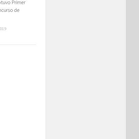
btuvo Primer
ncurso de
019