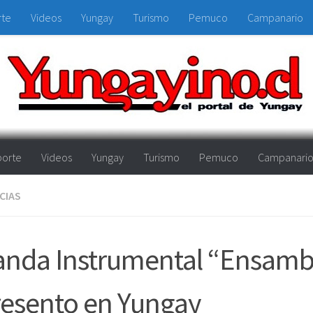
rte
Videos
Yungay
Turismo
Pemuco
Campanario
orte
Videos
Yungay
Turismo
Pemuco
Campanari
CIAS
nda Instrumental “Ensamb
esento en Yungay