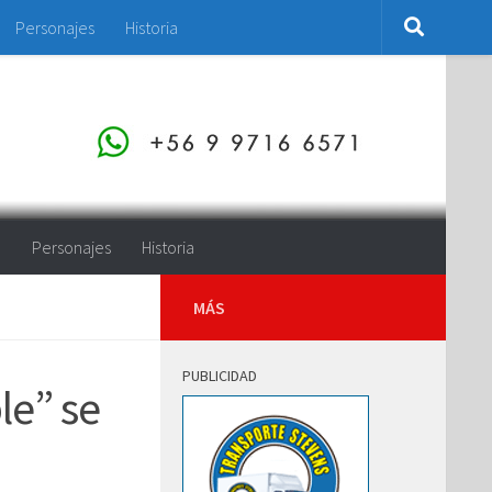
Personajes
Historia
o
Personajes
Historia
MÁS
PUBLICIDAD
le” se