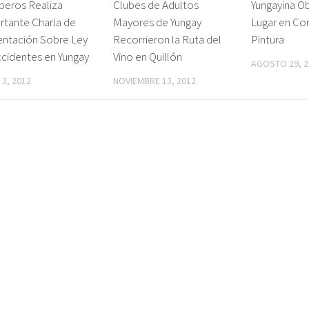
eros Realiza
Clubes de Adultos
Yungayina O
rtante Charla de
Mayores de Yungay
Lugar en Co
entación Sobre Ley
Recorrieron la Ruta del
Pintura
cidentes en Yungay
Vino en Quillón
AGOSTO 29, 2
 3, 2012
NOVIEMBRE 13, 2012