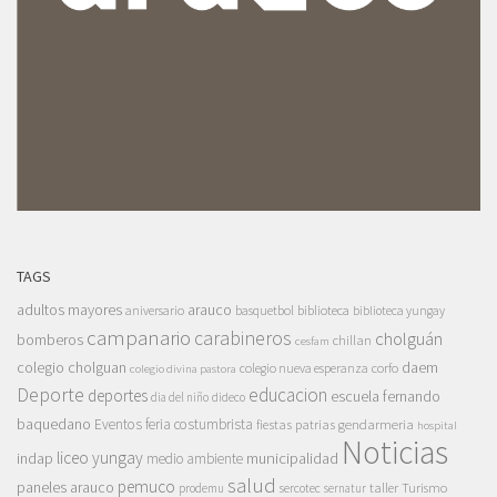
TAGS
adultos mayores
arauco
aniversario
basquetbol
biblioteca
biblioteca yungay
campanario
carabineros
cholguán
bomberos
chillan
cesfam
colegio cholguan
daem
colegio nueva esperanza
corfo
colegio divina pastora
Deporte
educacion
deportes
escuela fernando
dia del niño
dideco
baquedano
Eventos
feria costumbrista
gendarmeria
fiestas patrias
hospital
Noticias
liceo yungay
indap
municipalidad
medio ambiente
salud
pemuco
paneles arauco
taller
Turismo
prodemu
sercotec
sernatur