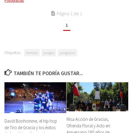
Fotografías
Página 1 de 1
1
Etiquetas:
Noticias
yungay
yungayino
TAMBIÉN TE PODRÍA GUSTAR...
Misa Acción de Gracias,
David Bonhomme, el hip hop
Ofrenda Floral y Acto en
de Tiro de Gracia y los éxitos
Aniversario 180 años de