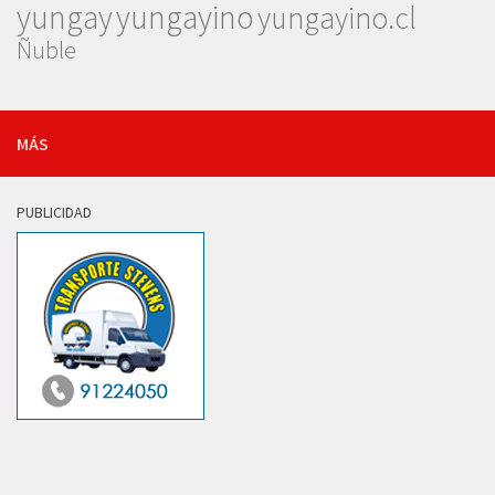
yungay
yungayino
yungayino.cl
Ñuble
MÁS
PUBLICIDAD