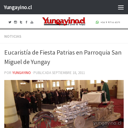
Yungayino.cl
Saltar al contenido
NOTICIAS
Eucaristía de Fiesta Patrias en Parroquia San
Miguel de Yungay
POR
YUNGAYINO
· PUBLICADA
SEPTIEMBRE 18, 2011