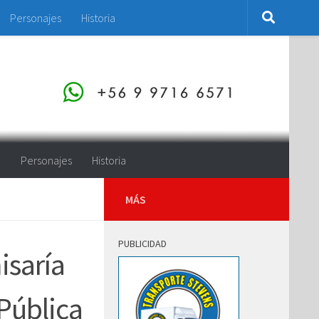
Personajes
Historia
o
Personajes
Historia
MÁS
PUBLICIDAD
isaría
Pública