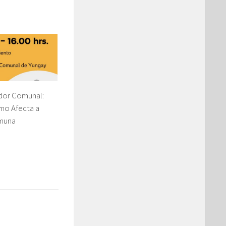
dor Comunal:
mo Afecta a
muna
1