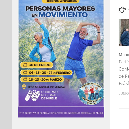
Munic
Parti
Confe
de Re
Biósf
JUNIO