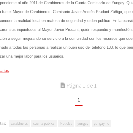
pondiente al año 2011 de Carabineros de la Cuarta Comisaría de Yungay. Quie
 fue el Mayor de Carabineros, Comisario Javier Andrés Prudant Zúñiga, que 
conocer la realidad local en materia de seguridad y orden público. En la ocasi
saron sus inquietudes al Mayor Javier Prudant, quién respondió y manifestó 
ución a seguir mejorando su servicio a la comunidad con los recursos que cu
mado a todas las personas a realizar un buen uso del teléfono 133, lo que ben
izar una mejor labor para los usuarios.
afías
Página 1 de 1
1
tas:
carabineros
cuenta publica
Noticias
yungay
yungayino