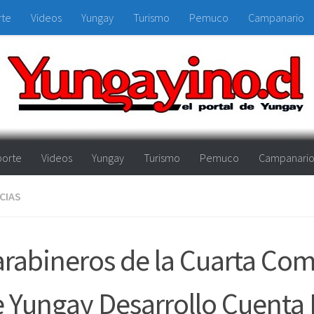
rte
Videos
Yungay
Turismo
Pemuco
Campanario
orte
Videos
Yungay
Turismo
Pemuco
Campanari
CIAS
rabineros de la Cuarta Com
 Yungay Desarrollo Cuenta 