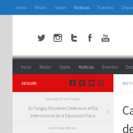
Inicio
Misión
Visión
Noticias
Eventos
Depo
Saltar al contenido
Inicio
Misión
Visión
Noticias
Eventos
Dep
SEGUIR:
NOTI
SIGUIENTE HISTORIA
Ca
En Yungay Escolares Celebraron el Día
Internacional de la Educación Física
de
HISTORIA PREVIA