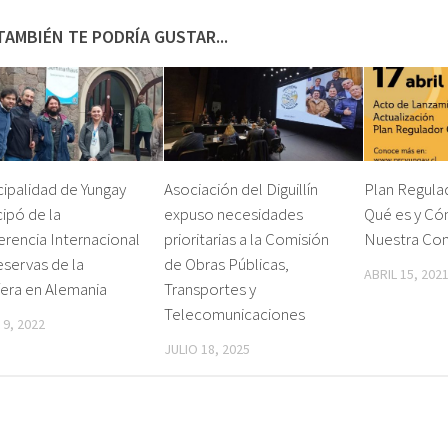
TAMBIÉN TE PODRÍA GUSTAR...
ipalidad de Yungay
Asociación del Diguillín
Plan Regula
cipó de la
expuso necesidades
Qué es y Có
rencia Internacional
prioritarias a la Comisión
Nuestra Co
servas de la
de Obras Públicas,
ABRIL 15, 202
era en Alemania
Transportes y
Telecomunicaciones
 9, 2022
JULIO 18, 2025