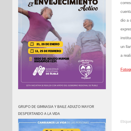
corres
cuenta
dio a 
expre
instit
un lla
a real
Fotogr
GRUPO DE GIMNASIA Y BAILE ADULTO MAYOR
DESPERTANDO A LA VIDA
Etique