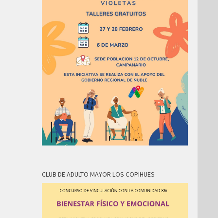
CLUB DE ADULTO MAYOR LOS COPIHUES