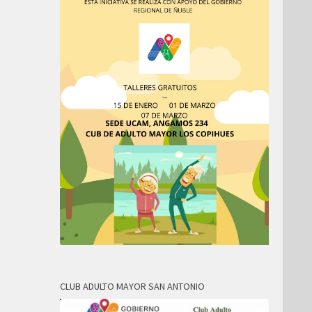
CLUB ADULTO MAYOR SAN ANTONIO