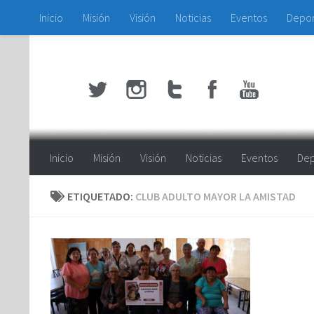
Inicio
Misión
Visión
Noticias
Eventos
Depo
Saltar al contenido
Inicio
Misión
Visión
Noticias
Eventos
Dep
ETIQUETADO:
CLUB ADULTO MAYOR LA AMISTAD