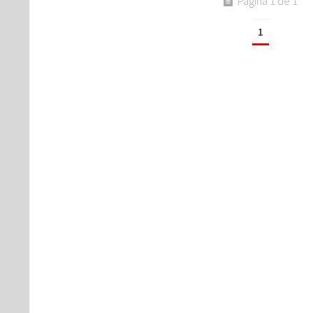
Página 1 de 1
1