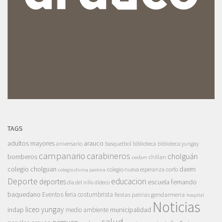
TAGS
adultos mayores
arauco
aniversario
basquetbol
biblioteca
biblioteca yungay
campanario
carabineros
cholguán
bomberos
chillan
cesfam
colegio cholguan
daem
colegio nueva esperanza
corfo
colegio divina pastora
Deporte
educacion
deportes
escuela fernando
dia del niño
dideco
baquedano
Eventos
feria costumbrista
gendarmeria
fiestas patrias
hospital
Noticias
liceo yungay
indap
municipalidad
medio ambiente
salud