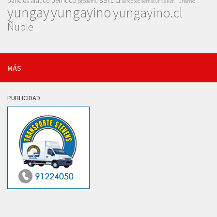
pemuco
paneles arauco
taller
Turismo
prodemu
sercotec
sernatur
yungay
yungayino
yungayino.cl
Ñuble
MÁS
PUBLICIDAD