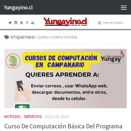
Yungayino.cl
Saltar al contenido
ETIQUETADO:
CURSO COMPUTACIÓN
NOTICIAS
/
SERVICIOS
JULIO 20, 2024
Curso De Computación Básica Del Programa