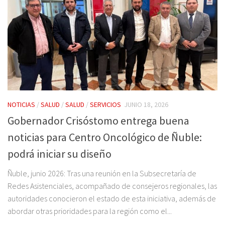
NOTICIAS
/
SALUD
/
SALUD
/
SERVICIOS
JUNIO 18, 2026
Gobernador Crisóstomo entrega buena
noticias para Centro Oncológico de Ñuble:
podrá iniciar su diseño
Ñuble, junio 2026: Tras una reunión en la Subsecretaría de
Redes Asistenciales, acompañado de consejeros regionales, las
autoridades conocieron el estado de esta iniciativa, además de
abordar otras prioridades para la región como el...