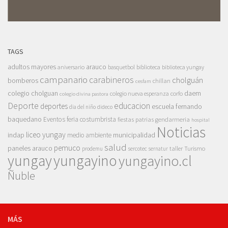
TAGS
adultos mayores
arauco
aniversario
basquetbol
biblioteca
biblioteca yungay
campanario
carabineros
cholguán
bomberos
chillan
cesfam
colegio cholguan
daem
colegio nueva esperanza
corfo
colegio divina pastora
Deporte
educacion
deportes
escuela fernando
dia del niño
dideco
baquedano
Eventos
feria costumbrista
gendarmeria
fiestas patrias
hospital
Noticias
liceo yungay
indap
municipalidad
medio ambiente
salud
pemuco
paneles arauco
taller
Turismo
prodemu
sercotec
sernatur
yungay
yungayino
yungayino.cl
Ñuble
MÁS