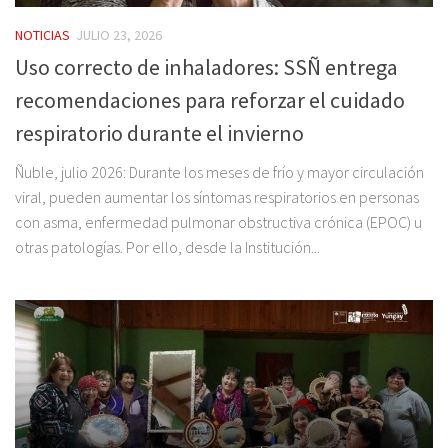
NOTICIAS
JULIO 23, 2026
Uso correcto de inhaladores: SSÑ entrega
recomendaciones para reforzar el cuidado
respiratorio durante el invierno
Ñuble, julio 2026: Durante los meses de frío y mayor circulación
viral, pueden aumentar los síntomas respiratorios en personas
con asma, enfermedad pulmonar obstructiva crónica (EPOC) u
otras patologías. Por ello, desde la Institución...