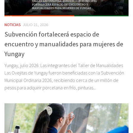
NOTICIAS
JULIO 21, 2026
Subvención fortalecerá espacio de
encuentro y manualidades para mujeres de
Yungay
Yungay, julio 2026: Las integrantes del Taller de Manualidades
Las Ovejitas de Yungay fueron beneficiadas con la Subvención
Municipal Ordinaria 2026, recibiendo cerca de un millón de
pesos para adquirir porcelana en frío, pinturas...