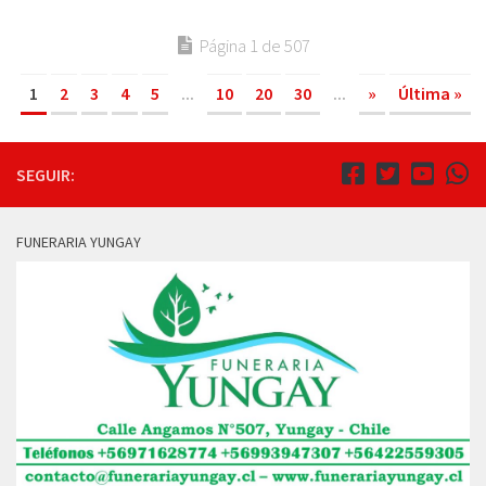
Página 1 de 507
1
2
3
4
5
...
10
20
30
...
»
Última »
SEGUIR:
FUNERARIA YUNGAY