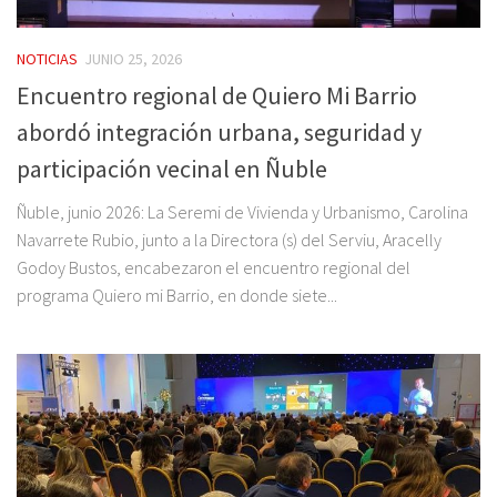
NOTICIAS
JUNIO 25, 2026
Encuentro regional de Quiero Mi Barrio
abordó integración urbana, seguridad y
participación vecinal en Ñuble
Ñuble, junio 2026: La Seremi de Vivienda y Urbanismo, Carolina
Navarrete Rubio, junto a la Directora (s) del Serviu, Aracelly
Godoy Bustos, encabezaron el encuentro regional del
programa Quiero mi Barrio, en donde siete...