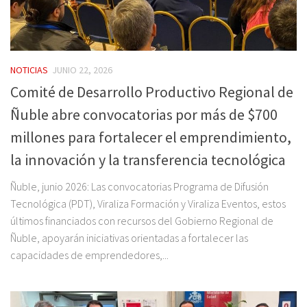
NOTICIAS
JUNIO 22, 2026
Comité de Desarrollo Productivo Regional de
Ñuble abre convocatorias por más de $700
millones para fortalecer el emprendimiento,
la innovación y la transferencia tecnológica
Ñuble, junio 2026: Las convocatorias Programa de Difusión
Tecnológica (PDT), Viraliza Formación y Viraliza Eventos, estos
últimos financiados con recursos del Gobierno Regional de
Ñuble, apoyarán iniciativas orientadas a fortalecer las
capacidades de emprendedores,...