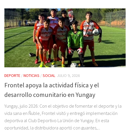
DEPORTE
/
NOTICIAS
/
SOCIAL
JULIO 9, 2026
Frontel apoya la actividad física y el
desarrollo comunitario en Yungay
Yungay, julio 2026: Con el objetivo de fomentar el deporte y la
vida sana en Ñuble, Frontel visitó y entregó implementación
deportiva al Club Deportivo La Unión de Yungay. En esta
oportunidad, la distribuidora aportó con guantes,...