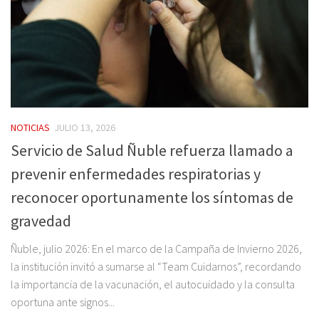
NOTICIAS
JULIO 13, 2026
Servicio de Salud Ñuble refuerza llamado a
prevenir enfermedades respiratorias y
reconocer oportunamente los síntomas de
gravedad
Ñuble, julio 2026: En el marco de la Campaña de Invierno 2026,
la institución invitó a sumarse al “Team Cuidarnos”, recordando
la importancia de la vacunación, el autocuidado y la consulta
oportuna ante signos...