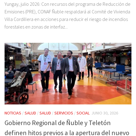
Yungay, julio 2026: Con recursos del programa de Reducción de
Emisiones (PRE), CONAF Ñuble respaldará al Comité de Vivienda
Villa Cordillera en acciones para reducir el riesgo de incendios
forestales en zonas de interfaz...
NOTICIAS
/
SALUD
/
SALUD
/
SERVICIOS
/
SOCIAL
JUNIO 30, 2026
Gobierno Regional de Ñuble y Teletón
definen hitos previos a la apertura del nuevo