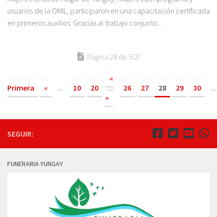
usuarios de la OMIL, participaron en una capacitación certificada
en primeros auxilios. Gracias al trabajo conjunto...
Página 28 de 507
«
Primera
«
...
10
20
...
26
27
28
29
30
...
»
SEGUIR:
FUNERARIA YUNGAY