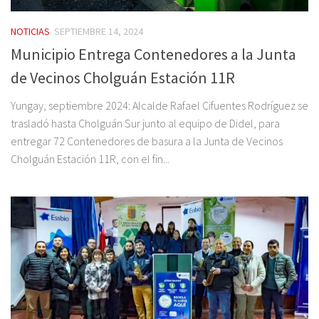
NOTICIAS
SEPTIEMBRE 14, 2024
Municipio Entrega Contenedores a la Junta
de Vecinos Cholguán Estación 11R
Yungay, septiembre 2024: Alcalde Rafael Cifuentes Rodríguez se
trasladó hasta Cholguán Sur junto al equipo de Didel, para
entregar 72 Contenedores de basura a la Junta de Vecinos
Cholguán Estación 11R, con el fin...