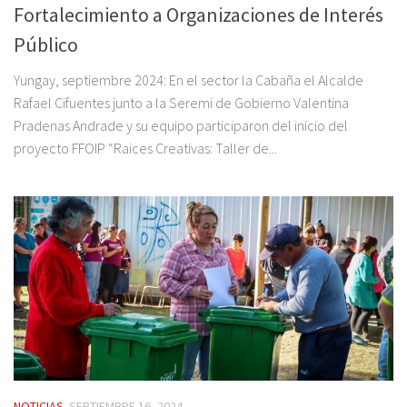
Fortalecimiento a Organizaciones de Interés
Público
Yungay, septiembre 2024: En el sector la Cabaña el Alcalde
Rafael Cifuentes junto a la Seremi de Gobierno Valentina
Pradenas Andrade y su equipo participaron del inicio del
proyecto FFOIP “Raices Creativas: Taller de...
NOTICIAS
SEPTIEMBRE 16, 2024