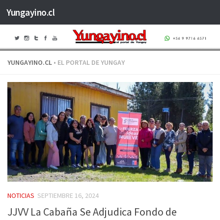
Yungayino.cl
Saltar al contenido
YUNGAYINO.CL
• EL PORTAL DE YUNGAY
NOTICIAS
SEPTIEMBRE 16, 2024
JJVV La Cabaña Se Adjudica Fondo de