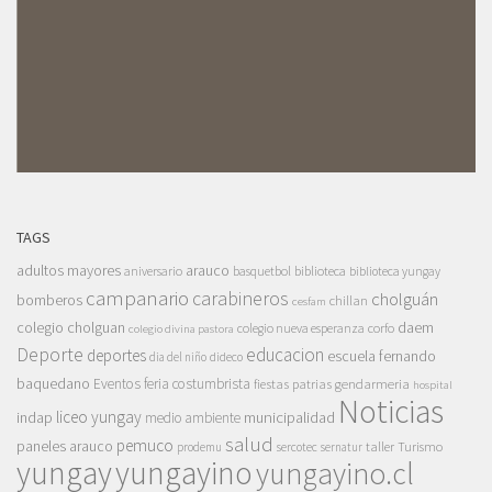
TAGS
adultos mayores
arauco
aniversario
basquetbol
biblioteca
biblioteca yungay
campanario
carabineros
cholguán
bomberos
chillan
cesfam
colegio cholguan
daem
colegio nueva esperanza
corfo
colegio divina pastora
Deporte
educacion
deportes
escuela fernando
dia del niño
dideco
baquedano
Eventos
feria costumbrista
gendarmeria
fiestas patrias
hospital
Noticias
liceo yungay
indap
municipalidad
medio ambiente
salud
pemuco
paneles arauco
taller
Turismo
prodemu
sercotec
sernatur
yungay
yungayino
yungayino.cl