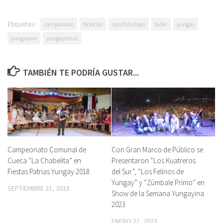
Etiquetas:
campanario
Noticias
ranchillo bajo
taller
yungay
yungayino
yungayino.cl
TAMBIÉN TE PODRÍA GUSTAR...
Campeonato Comunal de
Con Gran Marco de Público se
Cueca “La Chabelita” en
Presentaron “Los Kuatreros
Fiestas Patrias Yungay 2018
del Sur”, “Los Felinos de
Yungay” y “Zúmbale Primo” en
SEPTIEMBRE 21, 2018
Show de la Semana Yungayina
2023
ENERO 21, 2023