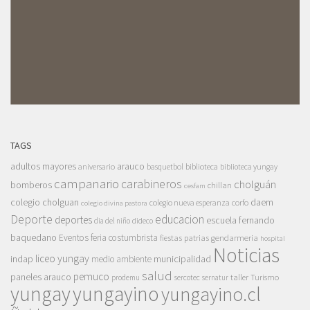
TAGS
adultos mayores
arauco
aniversario
basquetbol
biblioteca
biblioteca yungay
campanario
carabineros
cholguán
bomberos
chillan
cesfam
colegio cholguan
daem
colegio nueva esperanza
corfo
colegio divina pastora
Deporte
educacion
deportes
escuela fernando
dia del niño
dideco
baquedano
Eventos
feria costumbrista
gendarmeria
fiestas patrias
hospital
Noticias
liceo yungay
indap
municipalidad
medio ambiente
salud
pemuco
paneles arauco
taller
Turismo
prodemu
sercotec
sernatur
yungay
yungayino
yungayino.cl