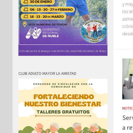
y may
los s
asma
cróni
desde 
CLUB ADULTO MAYOR LA AMISTAD
NOTIC
Ser
a r