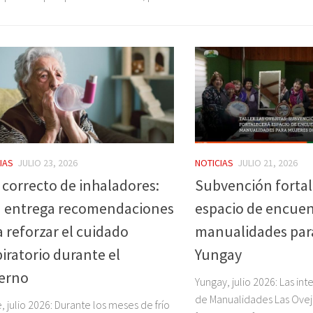
IAS
JULIO 23, 2026
NOTICIAS
JULIO 21, 2026
 correcto de inhaladores:
Subvención fortal
 entrega recomendaciones
espacio de encuen
a reforzar el cuidado
manualidades par
piratorio durante el
Yungay
ierno
Yungay, julio 2026: Las int
de Manualidades Las Ovej
, julio 2026: Durante los meses de frío