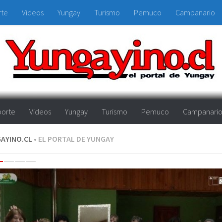
rte
Videos
Yungay
Turismo
Pemuco
Campanario
orte
Videos
Yungay
Turismo
Pemuco
Campanari
AYINO.CL
• EL PORTAL DE YUNGAY
evious
Next