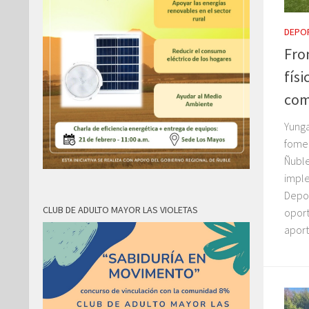
DEPO
Fro
físi
com
Yunga
fomen
Ñuble
imple
Depor
CLUB DE ADULTO MAYOR LAS VIOLETAS
oport
aport