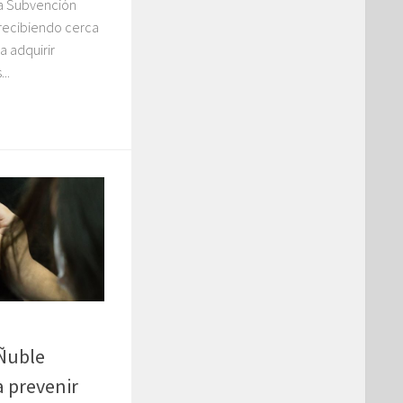
la Subvención
 recibiendo cerca
a adquirir
..
 Ñuble
a prevenir