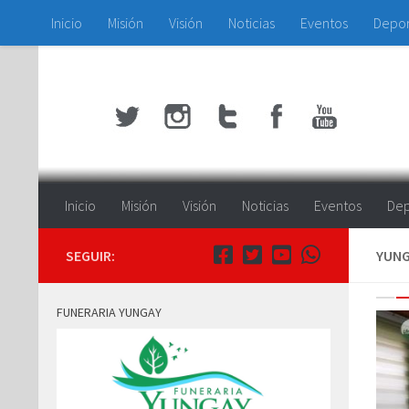
Inicio
Misión
Visión
Noticias
Eventos
Depo
Saltar al contenido
Inicio
Misión
Visión
Noticias
Eventos
Dep
SEGUIR:
YUNG
Pr
5
FUNERARIA YUNGAY