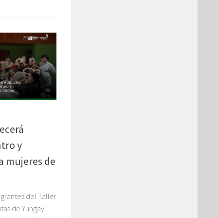
ecerá
tro y
a mujeres de
egrantes del Taller
itas de Yungay