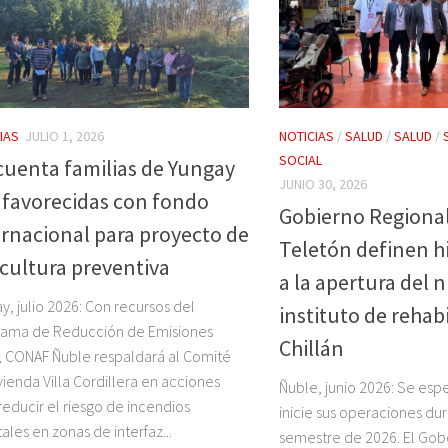
IAS
JULIO 1, 2026
NOTICIAS
/
SALUD
/
SALUD
/
SOCIAL
cuenta familias de Yungay
JUNIO 30, 2026
 favorecidas con fondo
Gobierno Regional
ernacional para proyecto de
Teletón definen hi
icultura preventiva
a la apertura del 
y, julio 2026: Con recursos del
instituto de rehab
rama de Reducción de Emisiones
Chillán
, CONAF Ñuble respaldará al Comité
vienda Villa Cordillera en acciones
Ñuble, junio 2026: Se esp
reducir el riesgo de incendios
inicie sus operaciones du
tales en zonas de interfaz...
semestre de 2026. El Go