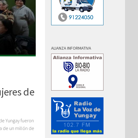
ALIANZA INFORMATIVA
NOTICIAS
JULIO 17, 2026
Servicio de Salud Ñuble 
jeres de
autocuidado ante incre
Influenza A
s de Yungay fueron
Ñuble, julio 2026: En el contexto de la temporada de
a de un millón de
respiratorios, desde la institución destacaron la 
prevención, especialmente ante el aumento...