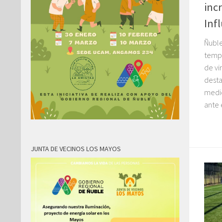
inc
Inf
Ñuble
tempo
de vi
desta
medi
ante 
JUNTA DE VECINOS LOS MAYOS