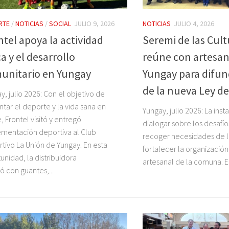
RTE
/
NOTICIAS
/
SOCIAL
JULIO 9, 2026
NOTICIAS
JULIO 4, 2026
ntel apoya la actividad
Seremi de las Cult
ca y el desarrollo
reúne con artesan
unitario en Yungay
Yungay para difun
de la nueva Ley de
y, julio 2026: Con el objetivo de
tar el deporte y la vida sana en
Yungay, julio 2026: La inst
, Frontel visitó y entregó
dialogar sobre los desafío
mentación deportiva al Club
recoger necesidades de la
tivo La Unión de Yungay. En esta
fortalecer la organizació
unidad, la distribuidora
artesanal de la comuna. E
ó con guantes,...