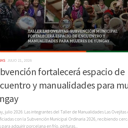
IAS
JULIO 21, 2026
bvención fortalecerá espacio de
cuentro y manualidades para mu
ngay
y, julio 2026: Las integrantes del Taller de Manualidades Las Ovejita
iciadas con la Subvención Municipal Ordinaria 2026, recibiendo cerc
 para adquirir porcelana en frío, pinturas...