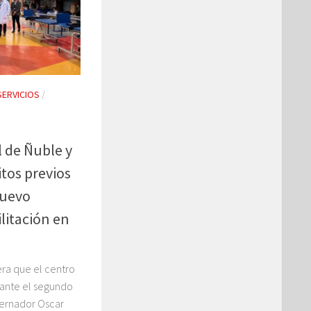
SERVICIOS
/
 de Ñuble y
tos previos
nuevo
ilitación en
era que el centro
rante el segundo
bernador Oscar