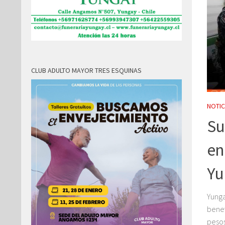
CLUB ADULTO MAYOR TRES ESQUINAS
NOTIC
de inhaladores: SSÑ entrega
Su
nes para reforzar el cuidado
en
urante el invierno
Yu
s meses de frío y mayor circulación viral, pueden aumentar los
Yunga
ersonas con asma, enfermedad pulmonar obstructiva crónica
benef
 ello, desde la Institución...
pesos