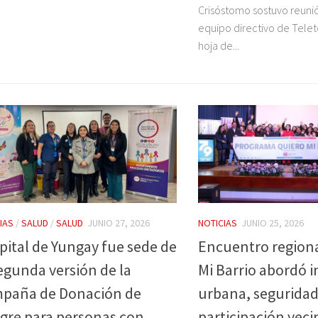
Crisóstomo sostuvo reunió
equipo directivo de Telet
hoja de...
IAS
/
SALUD
/
SALUD
JUNIO 27, 2026
NOTICIAS
JUNIO 25, 2026
pital de Yungay fue sede de
Encuentro regiona
segunda versión de la
Mi Barrio abordó 
paña de Donación de
urbana, seguridad
gre para personas con
participación veci