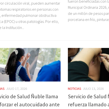
fueron beneficiadas con 
or circulación viral, pueden aumentar
Municipal Ordinaria 2026,
íntomas respiratorios en personas con
de un millón de pesos par
, enfermedad pulmonar obstructiva
porcelana en frío, pinturas.
ca (EPOC) u otras patologías. Por ello,
la Institución...
IAS
JULIO 17, 2026
NOTICIAS
JULIO 13, 2026
vicio de Salud Ñuble llama
Servicio de Salud
eforzar el autocuidado ante
refuerza llamado 