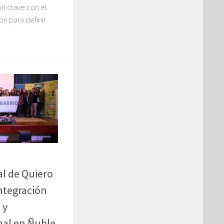
n clave con el
ón para definir
l de Quiero
integración
 y
nal en Ñuble