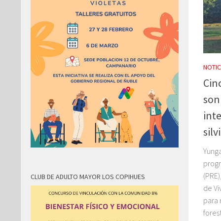
NOTIC
Cin
son
int
silv
Yunga
prog
(PRE)
CLUB DE ADULTO MAYOR LOS COPIHUES
de Vi
para 
fores