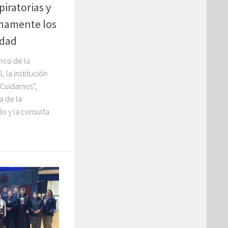
iratorias y
namente los
edad
arco de la
 la institución
 Cuidarnos”,
a de la
o y la consulta