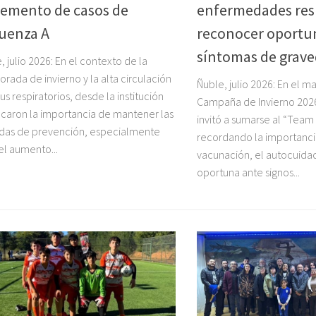
remento de casos de
enfermedades resp
luenza A
reconocer oportu
síntomas de grav
, julio 2026: En el contexto de la
rada de invierno y la alta circulación
Ñuble, julio 2026: En el m
rus respiratorios, desde la institución
Campaña de Invierno 2026,
caron la importancia de mantener las
invitó a sumarse al “Team
das de prevención, especialmente
recordando la importanci
el aumento...
vacunación, el autocuidad
oportuna ante signos...