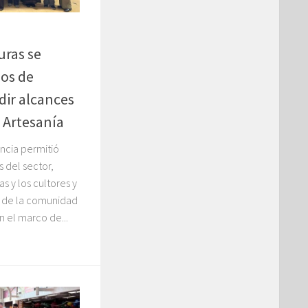
uras se
os de
dir alcances
 Artesanía
ancia permitió
s del sector,
s y los cultores y
n de la comunidad
n el marco de...