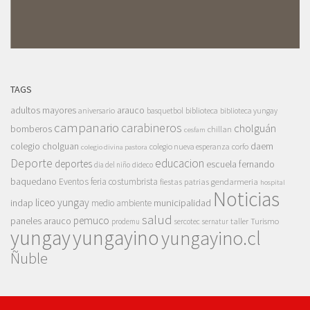
TAGS
adultos mayores
arauco
aniversario
basquetbol
biblioteca
biblioteca yungay
campanario
carabineros
cholguán
bomberos
chillan
cesfam
colegio cholguan
daem
colegio nueva esperanza
corfo
colegio divina pastora
Deporte
educacion
deportes
escuela fernando
dia del niño
dideco
baquedano
Eventos
feria costumbrista
gendarmeria
fiestas patrias
hospital
Noticias
liceo yungay
indap
municipalidad
medio ambiente
salud
pemuco
paneles arauco
taller
Turismo
prodemu
sercotec
sernatur
yungay
yungayino
yungayino.cl
Ñuble