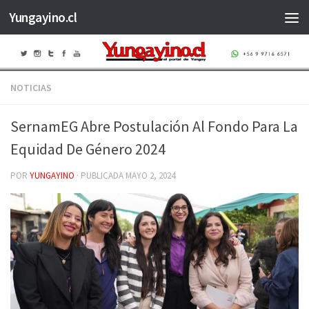
Yungayino.cl
Saltar al contenido
NOTICIAS
SernamEG Abre Postulación Al Fondo Para La
Equidad De Género 2024
POR
YUNGAYINO
· PUBLICADA
MAYO 2, 2024