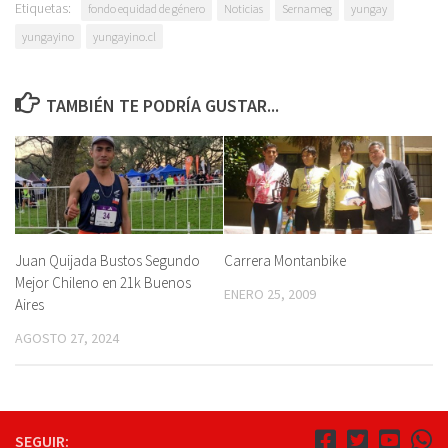
Etiquetas:
fondo equidad de género
Noticias
Sernameg
yungay
yungayino
yungayino.cl
TAMBIÉN TE PODRÍA GUSTAR...
Juan Quijada Bustos Segundo
Carrera Montanbike
Mejor Chileno en 21k Buenos
ENERO 25, 2009
Aires
AGOSTO 27, 2024
SEGUIR: